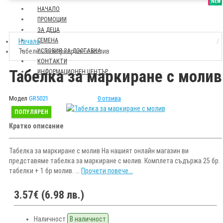
SALE
NEW
НАЧАЛО
ПРОМОЦИИ
ЗА ДЕЦА
СЕМЕНА
Начало
Табелка за маркиране с молив
УСЛОВИЯ ЗА ДОСТАВКА
КОНТАКТИ
Табелка за маркиране с молив
ИНФОРМАЦИОНЕН ЦЕНТЪР
Модел
GR5021
0 отзива
ПОПУЛЯРЕН
Кратко описание
Табелка за маркиране с молив На нашият онлайн магазин ви
представяме табелка за маркиране с молив. Комплета съдържа 25 бр.
табелки + 1 бр молив. ...
Прочети повече...
3.57€ (6.98 лв.)
Наличност
В наличност