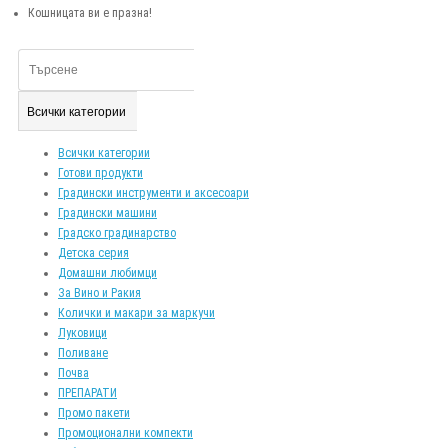
Кошницата ви е празна!
Всички категории
Всички категории
Готови продукти
Градински инструменти и аксесоари
Градински машини
Градско градинарство
Детска серия
Домашни любимци
За Вино и Ракия
Колички и макари за маркучи
Луковици
Поливане
Почва
ПРЕПАРАТИ
Промо пакети
Промоционални компекти