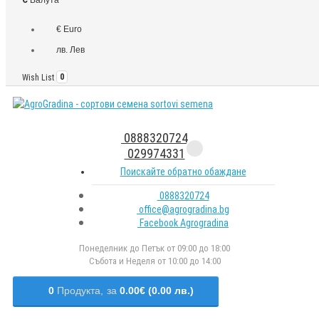
€ Euro
лв. Лев
Wish List
0
0888320724
029974331
Поискайте обратно обаждане
0888320724
office@agrogradina.bg
Facebook Agrogradina
Понеделник до Петък от 09:00 до 18:00
Събота и Неделя от 10:00 до 14:00
0
Продукта,
за
0.00€ (0.00 лв.)