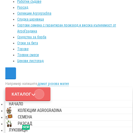
Работни съдове
Разсад
Селекции Agrogradina
Сладка царевица
Сортови семена с гарантиран произход и висока кълняемост от
АгроГрадина
Средства за борба
Стоки за бита
Торове
Тревни смеси
Ценови листопад
Например напишете,
домат розова магия
КАТАЛОГ
НАЧАЛО
КОЛЕКЦИИ AGROGRADINA
СЕМЕНА
РАЗСАД
NEW
ЛУКОВИЦИ