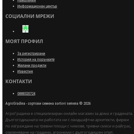
Намаления
Информационен център
СОЦИАЛНИ МРЕЖИ
МОЯТ ПРОФИЛ
За регистрирани
История на поръчките
Желани продукти
Известия
КОНТАКТИ
0888320724
AgroGradina - сортови семена sortovi semena © 2026
АгроГрадина е специализиран онлайн магазин за дома и градината.
Дългогодишната ни работата ни с ландшафтни архитекти, фирми
по изграждане на тревни площи с чимове, тревни смеси и райграс,
озеленяване на градини, агрономи с дългогодишен опит,