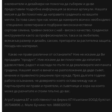
озеленители и дизайнери ни помогна да съберем и да ви
предоставим подробна информация за всички артикули. Нашата
мисия е да Ви помогнем да направите градината на вашите
мечти. За това само при нас може да намерите всичко необходимо
- специално селектирани и подбрани висококачествени
сортови семена, тревни смески с най - високо качество, градински
инструменти както за професионалисти, така и за любители,
всякакъв размер и дизайн, саксии, препарати за растителна защита,
посадъчен материал.
Какво ни прави различни от останалите? Ние не искаме да Ви
продадем "продукт". Ние искаме да ви помогнем да изпитате
удоволствие, радост и наслада по пътя си да реализирате мечтаната
градина. Нашият екип е винаги на разположение да даде съвет,
мнение и правилното решение при нужда. През дългите години
работа осъзнахме, че доверието което остава между нас и
партньорите ни прави и приятели, и съветници и хора на които
може да разчитате и стоим плътно до вас.
АгроГрадина.БГ е собственост на фирма КП Къмпани ЕООД булстат:
207040896 ,с. Мало Бучино тел. 0888320724