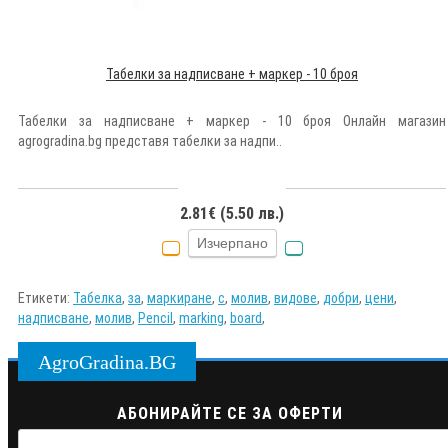
Табелки за надписване + маркер - 10 броя
Табелки за надписване + маркер - 10 броя Онлайн магазин
agrogradina.bg представя табелки за надпи..
2.81€ (5.50 лв.)
Изчерпано
Етикети:
Табелка
,
за
,
маркиране
,
с
,
молив
,
видове
,
добри
,
цени
,
надписване
,
молив
,
Pencil
,
marking
,
board
,
AgroGradina.BG
АБОНИРАЙТЕ СЕ ЗА ОФЕРТИ