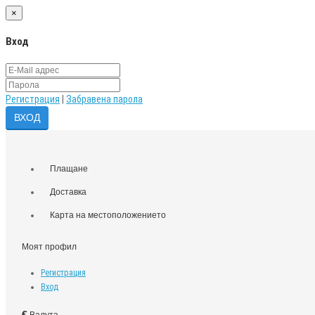
×
Вход
Регистрация
|
Забравена парола
Плащане
Доставка
Карта на местоположението
Моят профил
Регистрация
Вход
€
Валута