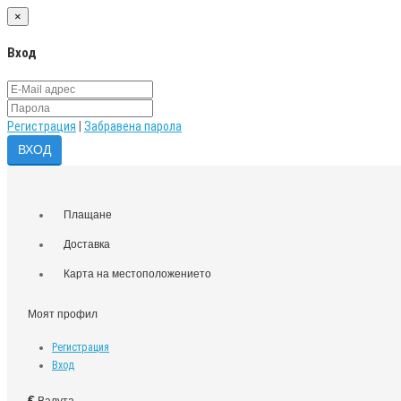
×
Вход
Регистрация
|
Забравена парола
Плащане
Доставка
Карта на местоположението
Моят профил
Регистрация
Вход
€
Валута