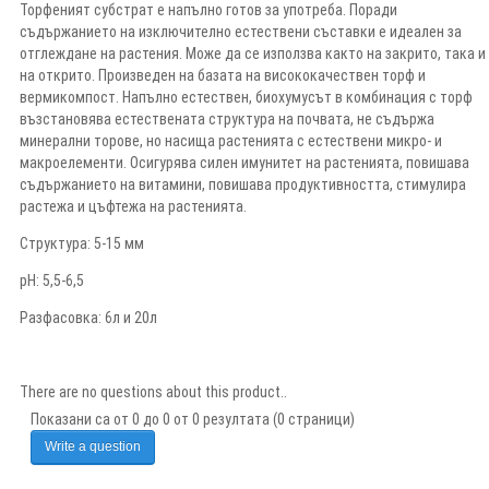
Торфеният субстрат е напълно готов за употреба. Поради
съдържанието на изключително естествени съставки е идеален за
отглеждане на растения. Може да се използва както на закрито, така и
на открито. Произведен на базата на висококачествен торф и
вермикомпост. Напълно естествен, биохумусът в комбинация с торф
възстановява естествената структура на почвата, не съдържа
минерални торове, но насища растенията с естествени микро- и
макроелементи. Осигурява силен имунитет на растенията, повишава
съдържанието на витамини, повишава продуктивността, стимулира
растежа и цъфтежа на растенията.
Структура:
5-15 мм
рН:
5,5-6,5
Разфасовка: 6л и 20л
There are no questions about this product..
Показани са от 0 до 0 от 0 резултата (0 страници)
Write a question