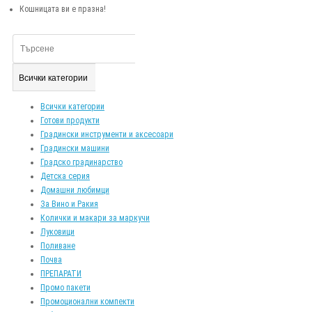
Кошницата ви е празна!
Всички категории
Всички категории
Готови продукти
Градински инструменти и аксесоари
Градински машини
Градско градинарство
Детска серия
Домашни любимци
За Вино и Ракия
Колички и макари за маркучи
Луковици
Поливане
Почва
ПРЕПАРАТИ
Промо пакети
Промоционални компекти