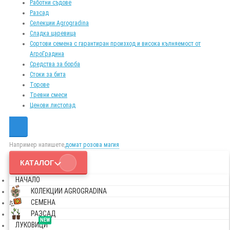
Работни съдове
Разсад
Селекции Agrogradina
Сладка царевица
Сортови семена с гарантиран произход и висока кълняемост от
АгроГрадина
Средства за борба
Стоки за бита
Торове
Тревни смеси
Ценови листопад
Например напишете,
домат розова магия
КАТАЛОГ
НАЧАЛО
КОЛЕКЦИИ AGROGRADINA
СЕМЕНА
РАЗСАД
NEW
ЛУКОВИЦИ