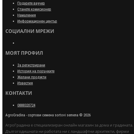
Подарете ваучер
Станете комисионер
Намаления
Информационен център
СОЦИАЛНИ МРЕЖИ
МОЯТ ПРОФИЛ
За регистрирани
История на поръчките
Желани продукти
Известия
КОНТАКТИ
0888320724
AgroGradina - сортови семена sortovi semena © 2026
АгроГрадина е специализиран онлайн магазин за дома и градината.
Дългогодишната ни работата ни с ландшафтни архитекти, фирми