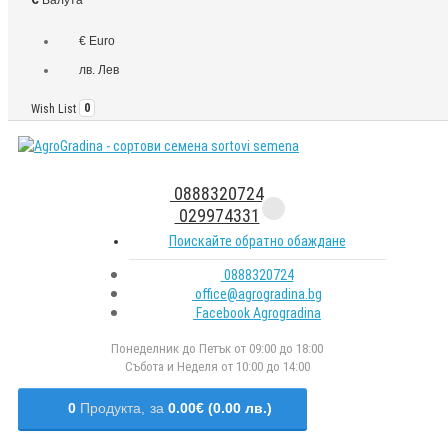
€ Euro
лв. Лев
Wish List
0
0888320724
029974331
Поискайте обратно обаждане
0888320724
office@agrogradina.bg
Facebook Agrogradina
Понеделник до Петък от 09:00 до 18:00
Събота и Неделя от 10:00 до 14:00
0
Продукта,
за
0.00€ (0.00 лв.)