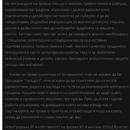
по изграждане на тревни площи с чимове, тревни смеси и райграс,
озеленяване на градини, агрономи с дългогодишен опит,
озеленители и дизайнери ни помогна да съберем и да ви
предоставим подробна информация за всички артикули. Нашата
мисия е да Ви помогнем да направите градината на вашите
мечти. За това само при нас може да намерите всичко необходимо
- специално селектирани и подбрани висококачествени
сортови семена, тревни смески с най - високо качество, градински
инструменти както за професионалисти, така и за любители,
всякакъв размер и дизайн, саксии, препарати за растителна защита,
посадъчен материал.
Какво ни прави различни от останалите? Ние не искаме да Ви
продадем "продукт". Ние искаме да ви помогнем да изпитате
удоволствие, радост и наслада по пътя си да реализирате мечтаната
градина. Нашият екип е винаги на разположение да даде съвет,
мнение и правилното решение при нужда. През дългите години
работа осъзнахме, че доверието което остава между нас и
партньорите ни прави и приятели, и съветници и хора на които
може да разчитате и стоим плътно до вас.
АгроГрадина.БГ е собственост на фирма КП Къмпани ЕООД булстат: