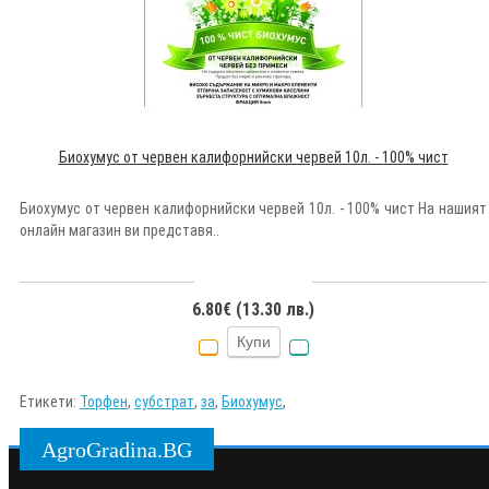
Биохумус от червен калифорнийски червей 10л. - 100% чист
Биохумус от червен калифорнийски червей 10л. - 100% чист На нашият
онлайн магазин ви представя..
6.80€ (13.30 лв.)
Купи
Етикети:
Торфен
,
субстрат
,
за
,
Биохумус
,
AgroGradina.BG