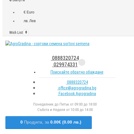
€ Euro
лв. Лев
Wish List
0
0888320724
029974331
Поискайте обратно обаждане
0888320724
office@agrogradina.bg
Facebook Agrogradina
Понеделник до Петък от 09:00 до 18:00
Събота и Неделя от 10:00 до 14:00
0
Продукта,
за
0.00€ (0.00 лв.)