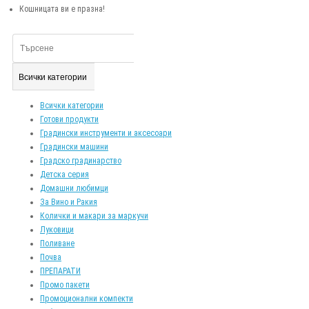
Кошницата ви е празна!
Всички категории
Всички категории
Готови продукти
Градински инструменти и аксесоари
Градински машини
Градско градинарство
Детска серия
Домашни любимци
За Вино и Ракия
Колички и макари за маркучи
Луковици
Поливане
Почва
ПРЕПАРАТИ
Промо пакети
Промоционални компекти