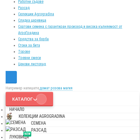
Работни съдове
Разсад
Селекции Agrogradina
Сладка царевица
Сортови семена с гарантиран произход и висока кълняемост от
АгроГрадина
Средства за борба
Стоки за бита
Торове
Тревни смеси
Ценови листопад
Например напишете,
домат розова магия
КАТАЛОГ
НАЧАЛО
КОЛЕКЦИИ AGROGRADINA
СЕМЕНА
РАЗСАД
NEW
ЛУКОВИЦИ