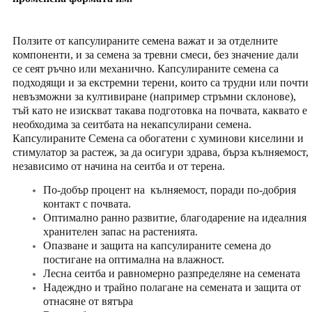
Ползите от капсулираните семена важат и за отделните
компоненти, и за семена за тревни смеси, без значение дали
се сеят ръчно или
механично. Капсулираните семена са
подходящи и за екстремни терени, които са трудни или почти
невъзможни за култивиране (например стръмни склонове),
тъй като не изискват такава подготовка на почвата, каквато е
необходима за сеитбата на некапсулирани семена.
Капсулираните Семена са обогатени с хуминови киселини и
стимулатор за растеж, за да осигури здрава, бърза кълняемост,
независимо от начина на сеитба и от терена.
По-добър процент на кълняемост, поради по-добрия
контакт с почвата.
Оптимално ранно развитие, благодарение на идеалния
хранителен запас на растенията.
Опазване и защита на капсулираните семена до
постигане на оптимална на влажност.
Лесна сеитба и равномерно разпределяне на семената
Надеждно и трайно полагане на семената и защита от
отнасяне от вятъра