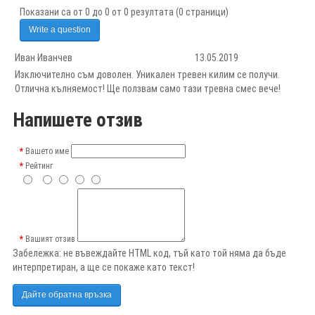
Показани са от 0 до 0 от 0 резултата (0 страници)
Write a question
Иван Иванчев
13.05.2019
Изключително съм доволен. Уникален тревен килим се получи.
Отлична кълняемост! Ще ползвам само тази тревна смес вече!
Напишете отзив
Вашето име
Рейтинг
Вашият отзив
Забележка:
не въвеждайте HTML код, тъй като той няма да бъде
интерпретиран, а ще се покаже като текст!
Дайте обратна връзка