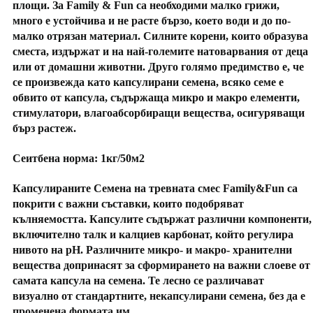
площи. За Family & Fun са необходими малко грижи,
много е устойчива и не расте бързо, което води и до по-
малко отрязан материал. Силните корени, които образува
сместа, издържат и на най-големите натоварвания от деца
или от домашни животни. Друго голямо предимство е, че
се произвежда като капсулирани семена, всяко семе е
обвито от капсула, съдържаща микро и макро елементи,
стимулатори, влагоабсорбиращи вещества, осигуряващи
бърз растеж.
Сеитбена норма:
1кг/50м2
Капсулираните Семена на тревната смес Family&Fun са
покрити с важни съставки, които подобряват
кълняемостта. Капсулите съдържат различни компоненти,
включително талк и калциев карбонат, който регулира
нивото на pH. Различните микро- и макро- хранителни
вещества допринасят за сформирането на важни слоеве от
самата капсула на семена. Те лесно се различават
визуално от стандартните, некапсулирани семена, без да е
променена формата им.