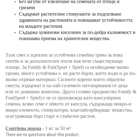
Без загуби от извличане на семената от птици и
гризачи
Съдържат растителни стимуланти за подсилване
здравината на растенията и повишават устойчивостта
на младите растения
Съдържа хуминови киселини за по-добра кълняемост и
повишава приема на хранителни вещества.
Тази смес е идеална за устойчива семейна трева за нова
сеитба и за допълнителен посев във вече съществуващи
площи. За Family & Fun(Sport + Spiel) са необходими малко
грижи, много устойчива е, не расте бързо, което води и до по-
малко отрязан материал. Силните корени които образува
сместа, издържат и на най-големите натоварвания от деца
или от домашни животни. Друго голямо предимство Family &
Fun(Sport + Spiel) е че се произвежда като капсулирани
семена, всяко семе е обвито от капсула, съдържаща микро-и
макро елементи, стимулатори, влагоабсорбиращи вещества,
осигуряваща бърз старт и стабилен растеж.
Сеитбена норма
- 1 кг за 50 м²
There are no questions about this product..