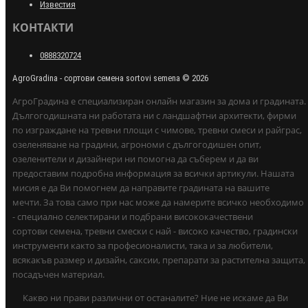
Известия
КОНТАКТИ
0888320724
AgroGradina - сортови семена sortovi semena © 2026
АгроГрадина е специализиран онлайн магазин за дома и градината.
Дългогодишната ни работата ни с ландшафтни архитекти, фирми
по изграждане на тревни площи с чимове, тревни смеси и райграс,
озеленяване на градини, агрономи с дългогодишен опит,
озеленители и дизайнери ни помогна да съберем и да ви
предоставим подробна информация за всички артикули. Нашата
мисия е да Ви помогнем да направите градината на вашите
мечти. За това само при нас може да намерите всичко необходимо
- специално селектирани и подбрани висококачествени
сортови семена, тревни смески с най - високо качество, градински
инструменти както за професионалисти, така и за любители,
всякакъв размер и дизайн, саксии, препарати за растителна защита,
посадъчен материал.
Какво ни прави различни от останалите? Ние не искаме да Ви