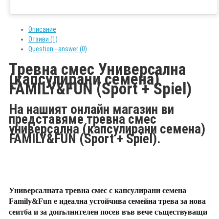
Описание
Отзиви (1)
Question - answer (0)
Тревна смес Универсална
(капсулирани семена)
FAMILY&FUN (Sport + Spiel)
На нашият онлайн магазин ви
представяме тревна смес
универсална (капсулирани семена)
FAMILY&FUN (Sport + Spiel).
Универсалната тревна смес с капсулирани семена
Family&Fun е идеална устойчива семейна трева за нова
сеитба и за допълнителен посев във вече съществуващи