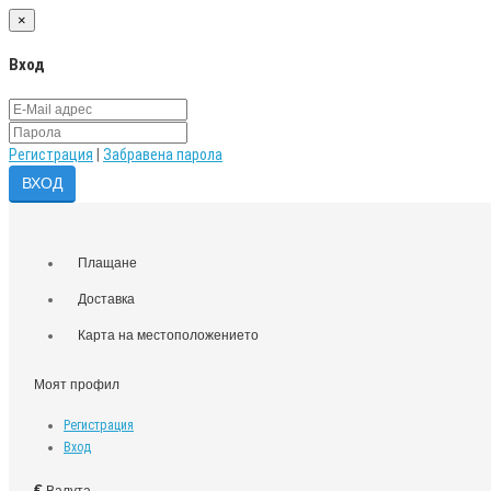
×
Вход
Регистрация
|
Забравена парола
Плащане
Доставка
Карта на местоположението
Моят профил
Регистрация
Вход
€
Валута