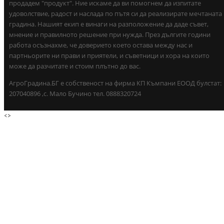
продадем "продукт". Ние искаме да ви помогнем да изпитате
удоволствие, радост и наслада по пътя си да реализирате мечтаната
градина. Нашият екип е винаги на разположение да даде съвет,
мнение и правилното решение при нужда. През дългите години
работа осъзнахме, че доверието което остава между нас и
партньорите ни прави и приятели, и съветници и хора на които
може да разчитате и стоим плътно до вас.
АгроГрадина.БГ е собственост на фирма КП Къмпани ЕООД булстат:
207040896 ,с. Мало Бучино тел. 0888320724
<
>