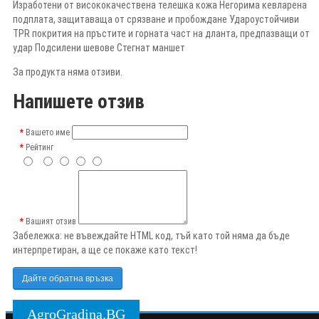
Изработени от висококачествена телешка кожа Негорима кевларена
подплата, защитаваща от срязване и пробождане Удароустойчиви
TPR покрития на пръстите и горната част на дланта, предпазващи от
удар Подсилени шевове Стегнат маншет
За продукта няма отзиви.
Напишете отзив
Вашето име
Рейтинг
Вашият отзив
Забележка:
не въвеждайте HTML код, тъй като той няма да бъде
интерпретиран, а ще се покаже като текст!
Дайте обратна връзка
AgroGradina.BG