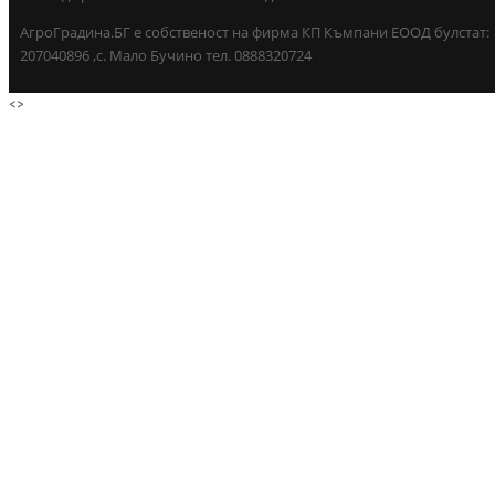
АгроГрадина.БГ е собственост на фирма КП Къмпани ЕООД булстат:
207040896 ,с. Мало Бучино тел. 0888320724
<
>