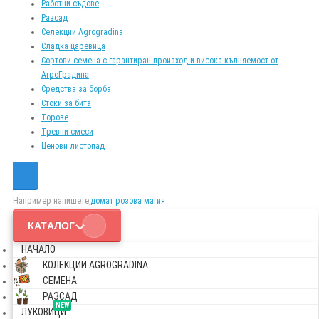
Работни съдове
Разсад
Селекции Agrogradina
Сладка царевица
Сортови семена с гарантиран произход и висока кълняемост от
АгроГрадина
Средства за борба
Стоки за бита
Торове
Тревни смеси
Ценови листопад
Например напишете,
домат розова магия
КАТАЛОГ
НАЧАЛО
КОЛЕКЦИИ AGROGRADINA
СЕМЕНА
РАЗСАД
NEW
ЛУКОВИЦИ