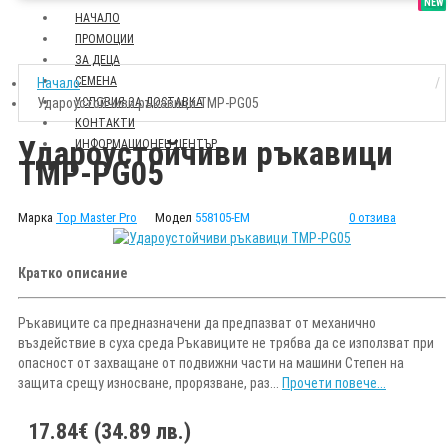
SALE
NEW
НАЧАЛО
ПРОМОЦИИ
ЗА ДЕЦА
СЕМЕНА
Начало
Удароустойчиви ръкавици TMP-PG05
УСЛОВИЯ ЗА ДОСТАВКА
КОНТАКТИ
Удароустойчиви ръкавици
ИНФОРМАЦИОНЕН ЦЕНТЪР
TMP-PG05
Марка
Top Master Pro
Модел
558105-EM
0 отзива
Кратко описание
Ръкавиците са предназначени да предпазват от механично
въздействие в суха среда Ръкавиците не трябва да се използват при
опасност от захващане от подвижни части на машини Степен на
защита срещу износване, прорязване, раз...
Прочети повече...
17.84€ (34.89 лв.)