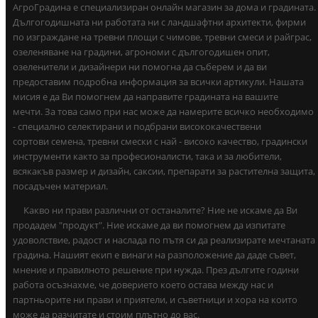
АгроГрадина е специализиран онлайн магазин за дома и градината.
Дългогодишната ни работата ни с ландшафтни архитекти, фирми
по изграждане на тревни площи с чимове, тревни смеси и райграс,
озеленяване на градини, агрономи с дългогодишен опит,
озеленители и дизайнери ни помогна да съберем и да ви
предоставим подробна информация за всички артикули. Нашата
мисия е да Ви помогнем да направите градината на вашите
мечти. За това само при нас може да намерите всичко необходимо
- специално селектирани и подбрани висококачествени
сортови семена, тревни смески с най - високо качество, градински
инструменти както за професионалисти, така и за любители,
всякакъв размер и дизайн, саксии, препарати за растителна защита,
посадъчен материал.
Какво ни прави различни от останалите? Ние не искаме да Ви
продадем "продукт". Ние искаме да ви помогнем да изпитате
удоволствие, радост и наслада по пътя си да реализирате мечтаната
градина. Нашият екип е винаги на разположение да даде съвет,
мнение и правилното решение при нужда. През дългите години
работа осъзнахме, че доверието което остава между нас и
партньорите ни прави и приятели, и съветници и хора на които
може да разчитате и стоим плътно до вас.