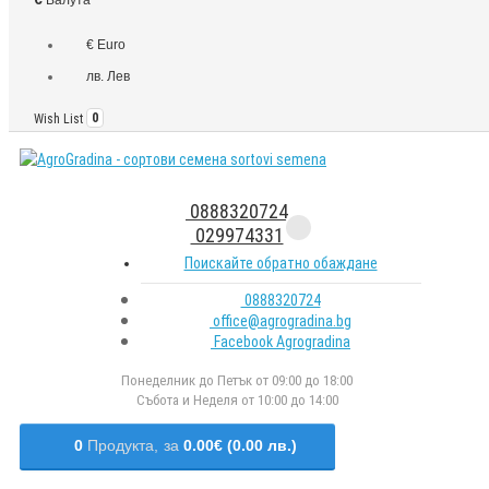
€ Euro
лв. Лев
Wish List
0
0888320724
029974331
Поискайте обратно обаждане
0888320724
office@agrogradina.bg
Facebook Agrogradina
Понеделник до Петък от 09:00 до 18:00
Събота и Неделя от 10:00 до 14:00
0
Продукта,
за
0.00€ (0.00 лв.)