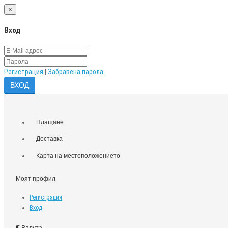
×
Вход
Регистрация
|
Забравена парола
Плащане
Доставка
Карта на местоположението
Моят профил
Регистрация
Вход
€
Валута