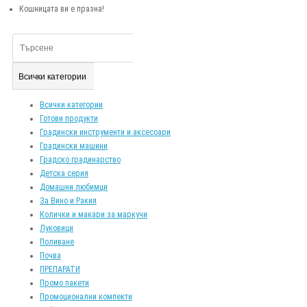
Кошницата ви е празна!
Всички категории
Всички категории
Готови продукти
Градински инструменти и аксесоари
Градински машини
Градско градинарство
Детска серия
Домашни любимци
За Вино и Ракия
Колички и макари за маркучи
Луковици
Поливане
Почва
ПРЕПАРАТИ
Промо пакети
Промоционални компекти