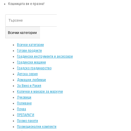
Кошницата ви е празна!
Всички категории
Всички категории
Готови продукти
Градински инструменти и аксесоари
Градински машини
Градско градинарство
Детска серия
Домашни любимци
За Вино и Ракия
Колички и макари за маркучи
Луковици
Поливане
Почва
ПРЕПАРАТИ
Промо пакети
Промоционални компекти