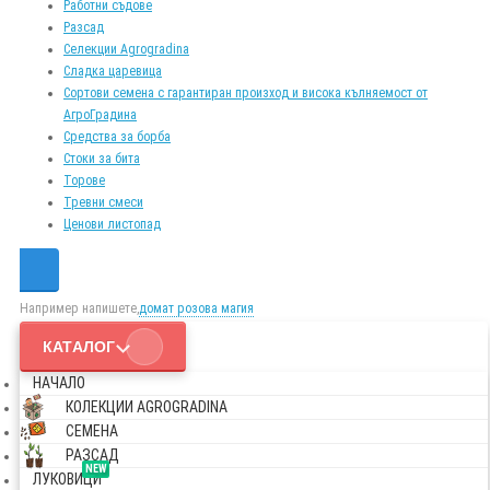
Работни съдове
Разсад
Селекции Agrogradina
Сладка царевица
Сортови семена с гарантиран произход и висока кълняемост от
АгроГрадина
Средства за борба
Стоки за бита
Торове
Тревни смеси
Ценови листопад
Например напишете,
домат розова магия
КАТАЛОГ
НАЧАЛО
КОЛЕКЦИИ AGROGRADINA
СЕМЕНА
РАЗСАД
NEW
ЛУКОВИЦИ