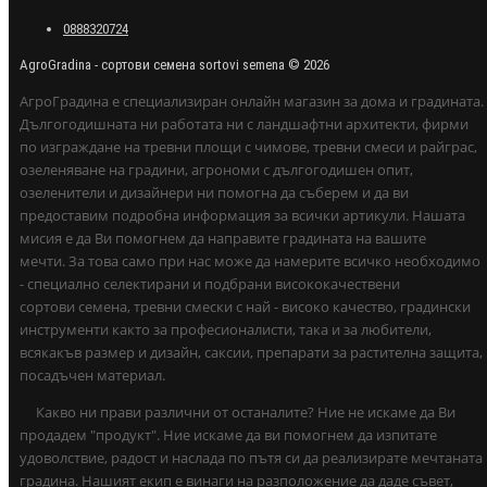
0888320724
AgroGradina - сортови семена sortovi semena © 2026
АгроГрадина е специализиран онлайн магазин за дома и градината.
Дългогодишната ни работата ни с ландшафтни архитекти, фирми
по изграждане на тревни площи с чимове, тревни смеси и райграс,
озеленяване на градини, агрономи с дългогодишен опит,
озеленители и дизайнери ни помогна да съберем и да ви
предоставим подробна информация за всички артикули. Нашата
мисия е да Ви помогнем да направите градината на вашите
мечти. За това само при нас може да намерите всичко необходимо
- специално селектирани и подбрани висококачествени
сортови семена, тревни смески с най - високо качество, градински
инструменти както за професионалисти, така и за любители,
всякакъв размер и дизайн, саксии, препарати за растителна защита,
посадъчен материал.
Какво ни прави различни от останалите? Ние не искаме да Ви
продадем "продукт". Ние искаме да ви помогнем да изпитате
удоволствие, радост и наслада по пътя си да реализирате мечтаната
градина. Нашият екип е винаги на разположение да даде съвет,