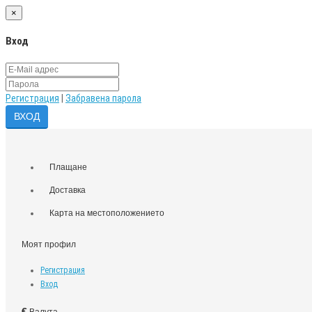
×
Вход
Регистрация
|
Забравена парола
Плащане
Доставка
Карта на местоположението
Моят профил
Регистрация
Вход
€
Валута