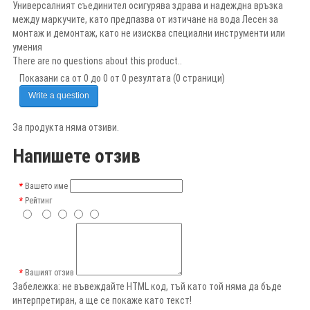
Универсалният съединител осигурява здрава и надеждна връзка
между маркучите, като предпазва от изтичане на вода Лесен за
монтаж и демонтаж, като не изисква специални инструменти или
умения
There are no questions about this product..
Показани са от 0 до 0 от 0 резултата (0 страници)
Write a question
За продукта няма отзиви.
Напишете отзив
Вашето име
Рейтинг
Вашият отзив
Забележка:
не въвеждайте HTML код, тъй като той няма да бъде
интерпретиран, а ще се покаже като текст!