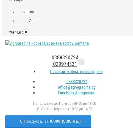
€ Euro
лв. Лев
Wish List
0
0888320724
029974331
Поискайте обратно обаждане
0888320724
office@agrogradina.bg
Facebook Agrogradina
Понеделник до Петък от 09:00 до 18:00
Събота и Неделя от 10:00 до 14:00
0
Продукта,
за
0.00€ (0.00 лв.)