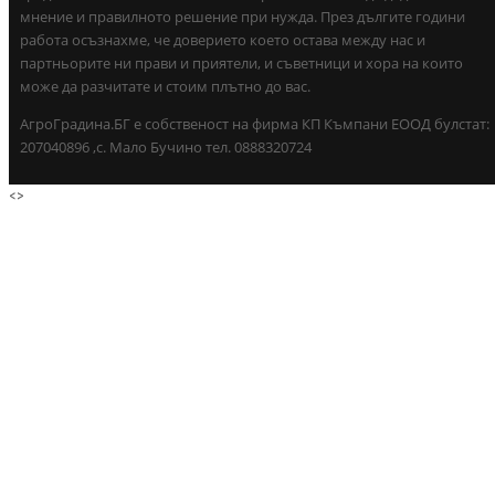
мнение и правилното решение при нужда. През дългите години
работа осъзнахме, че доверието което остава между нас и
партньорите ни прави и приятели, и съветници и хора на които
може да разчитате и стоим плътно до вас.
АгроГрадина.БГ е собственост на фирма КП Къмпани ЕООД булстат:
207040896 ,с. Мало Бучино тел. 0888320724
<
>