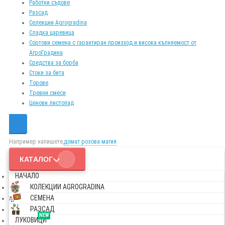
Работни съдове
Разсад
Селекции Agrogradina
Сладка царевица
Сортови семена с гарантиран произход и висока кълняемост от
АгроГрадина
Средства за борба
Стоки за бита
Торове
Тревни смеси
Ценови листопад
Например напишете,
домат розова магия
КАТАЛОГ
НАЧАЛО
КОЛЕКЦИИ AGROGRADINA
СЕМЕНА
РАЗСАД
NEW
ЛУКОВИЦИ