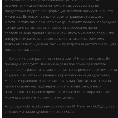
озеленители и дизайнери ни помогна да съберем и да ви
предоставим подробна информация за всички артикули. Нашата
мисия е да Ви помогнем да направите градината на вашите
мечти. За това само при нас може да намерите всичко необходимо
- специално селектирани и подбрани висококачествени
сортови семена, тревни смески с най - високо качество, градински
инструменти както за професионалисти, така и за любители,
всякакъв размер и дизайн, саксии, препарати за растителна защита,
посадъчен материал.
Какво ни прави различни от останалите? Ние не искаме да Ви
продадем "продукт". Ние искаме да ви помогнем да изпитате
удоволствие, радост и наслада по пътя си да реализирате мечтаната
градина. Нашият екип е винаги на разположение да даде съвет,
мнение и правилното решение при нужда. През дългите години
работа осъзнахме, че доверието което остава между нас и
партньорите ни прави и приятели, и съветници и хора на които
може да разчитате и стоим плътно до вас.
АгроГрадина.БГ е собственост на фирма КП Къмпани ЕООД булстат:
207040896 ,с. Мало Бучино тел. 0888320724