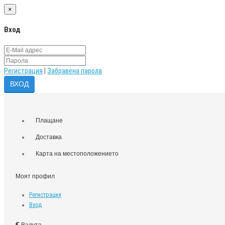
×
Вход
Регистрация
|
Забравена парола
Плащане
Доставка
Карта на местоположението
Моят профил
Регистрация
Вход
€
Валута