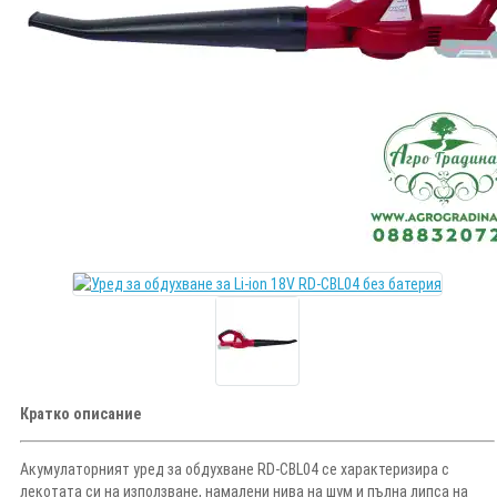
Кратко описание
Акумулаторният уред за обдухване RD-CBL04 се характеризира с
лекотата си на използване, намалени нива на шум и пълна липса на