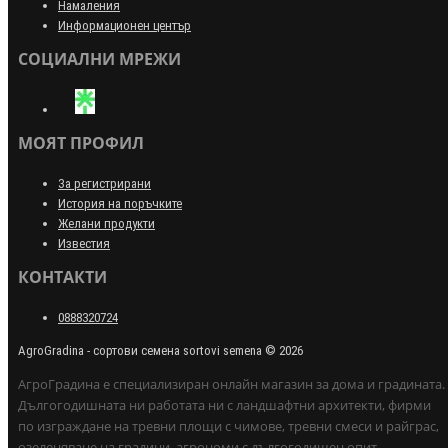
Намаления
Информационен център
СОЦИАЛНИ МРЕЖИ
МОЯТ ПРОФИЛ
За регистрирани
История на поръчките
Желани продукти
Известия
КОНТАКТИ
0888320724
AgroGradina - сортови семена sortovi semena © 2026
АгроГрадина е специализиран онлайн магазин за дома и градината.
Дългогодишната ни работата ни с ландшафтни архитекти, фирми
по изграждане на тревни площи с чимове, тревни смеси и райграс,
озеленяване на градини, агрономи с дългогодишен опит,