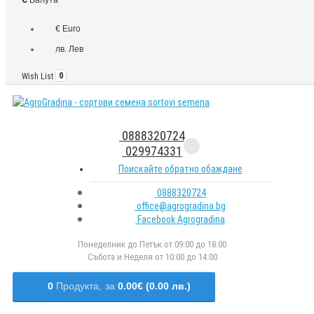
€ Euro
лв. Лев
Wish List
0
0888320724
029974331
Поискайте обратно обаждане
0888320724
office@agrogradina.bg
Facebook Agrogradina
Понеделник до Петък от 09:00 до 18:00
Събота и Неделя от 10:00 до 14:00
0
Продукта,
за
0.00€ (0.00 лв.)