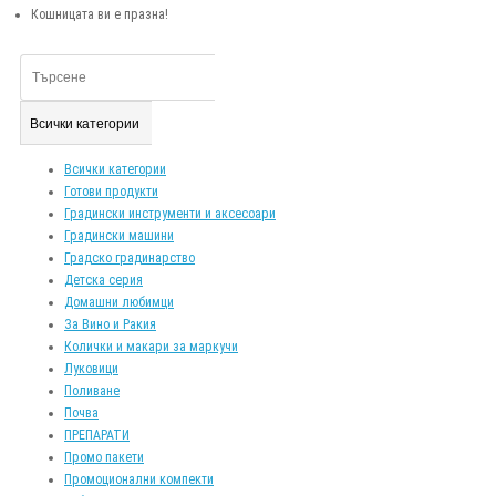
Кошницата ви е празна!
Всички категории
Всички категории
Готови продукти
Градински инструменти и аксесоари
Градински машини
Градско градинарство
Детска серия
Домашни любимци
За Вино и Ракия
Колички и макари за маркучи
Луковици
Поливане
Почва
ПРЕПАРАТИ
Промо пакети
Промоционални компекти