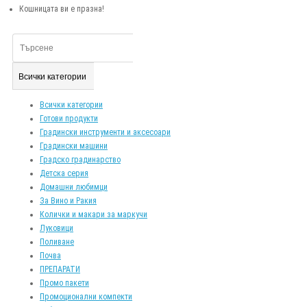
Кошницата ви е празна!
Всички категории
Всички категории
Готови продукти
Градински инструменти и аксесоари
Градински машини
Градско градинарство
Детска серия
Домашни любимци
За Вино и Ракия
Колички и макари за маркучи
Луковици
Поливане
Почва
ПРЕПАРАТИ
Промо пакети
Промоционални компекти