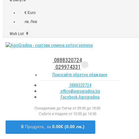
€ Euro
лв. Лев
Wish List
0
0888320724
029974331
Поискайте обратно обаждане
0888320724
office@agrogradina.bg
Facebook Agrogradina
Понеделник до Петък от 09:00 до 18:00
Събота и Неделя от 10:00 до 14:00
0
Продукта,
за
0.00€ (0.00 лв.)