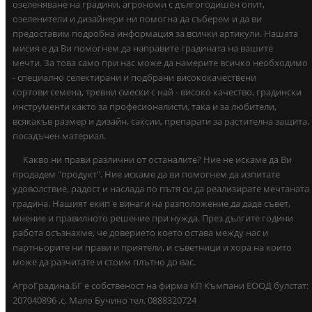
озеленяване на градини, агрономи с дългогодишен опит,
озеленители и дизайнери ни помогна да съберем и да ви
предоставим подробна информация за всички артикули. Нашата
мисия е да Ви помогнем да направите градината на вашите
мечти. За това само при нас може да намерите всичко необходимо
- специално селектирани и подбрани висококачествени
сортови семена, тревни смески с най - високо качество, градински
инструменти както за професионалисти, така и за любители,
всякакъв размер и дизайн, саксии, препарати за растителна защита,
посадъчен материал.
Какво ни прави различни от останалите? Ние не искаме да Ви
продадем "продукт". Ние искаме да ви помогнем да изпитате
удоволствие, радост и наслада по пътя си да реализирате мечтаната
градина. Нашият екип е винаги на разположение да даде съвет,
мнение и правилното решение при нужда. През дългите години
работа осъзнахме, че доверието което остава между нас и
партньорите ни прави и приятели, и съветници и хора на които
може да разчитате и стоим плътно до вас.
АгроГрадина.БГ е собственост на фирма КП Къмпани ЕООД булстат:
207040896 ,с. Мало Бучино тел. 0888320724