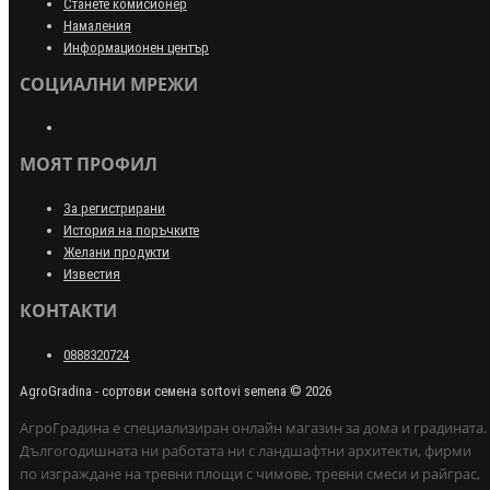
Станете комисионер
Намаления
Информационен център
СОЦИАЛНИ МРЕЖИ
МОЯТ ПРОФИЛ
За регистрирани
История на поръчките
Желани продукти
Известия
КОНТАКТИ
0888320724
AgroGradina - сортови семена sortovi semena © 2026
АгроГрадина е специализиран онлайн магазин за дома и градината.
Дългогодишната ни работата ни с ландшафтни архитекти, фирми
по изграждане на тревни площи с чимове, тревни смеси и райграс,