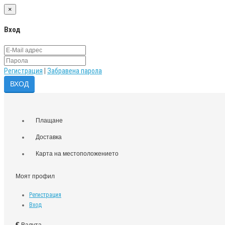
×
Вход
Регистрация
|
Забравена парола
Плащане
Доставка
Карта на местоположението
Моят профил
Регистрация
Вход
€
Валута