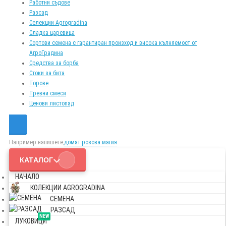
Работни съдове
Разсад
Селекции Agrogradina
Сладка царевица
Сортови семена с гарантиран произход и висока кълняемост от
АгроГрадина
Средства за борба
Стоки за бита
Торове
Тревни смеси
Ценови листопад
Например напишете,
домат розова магия
КАТАЛОГ
НАЧАЛО
КОЛЕКЦИИ AGROGRADINA
СЕМЕНА
РАЗСАД
NEW
ЛУКОВИЦИ