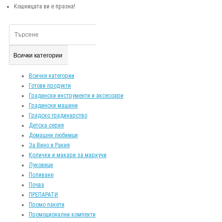
Кошницата ви е празна!
Всички категории
Всички категории
Готови продукти
Градински инструменти и аксесоари
Градински машини
Градско градинарство
Детска серия
Домашни любимци
За Вино и Ракия
Колички и макари за маркучи
Луковици
Поливане
Почва
ПРЕПАРАТИ
Промо пакети
Промоционални компекти