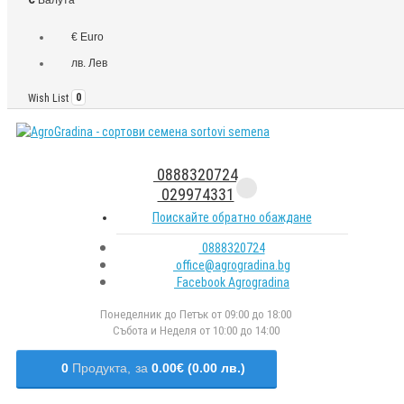
€ Euro
лв. Лев
Wish List
0
0888320724
029974331
Поискайте обратно обаждане
0888320724
office@agrogradina.bg
Facebook Agrogradina
Понеделник до Петък от 09:00 до 18:00
Събота и Неделя от 10:00 до 14:00
0
Продукта,
за
0.00€ (0.00 лв.)