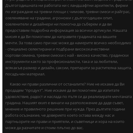
Дългогодишната ни работата ни с ландшафтни архитекти, фирми
по изграждане на тревни площи с чимове, тревни смеси и райграс,
озеленяване на градини, агрономи с дългогодишен опит,
озеленители и дизайнери ни помогна да съберем и да ви
предоставим подробна информация за всички артикули. Нашата
мисия е да Ви помогнем да направите градината на вашите
мечти. За това само при нас може да намерите всичко необходимо
- специално селектирани и подбрани висококачествени
сортови семена, тревни смески с най - високо качество, градински
инструменти както за професионалисти, така и за любители,
всякакъв размер и дизайн, саксии, препарати за растителна защита,
посадъчен материал.
Какво ни прави различни от останалите? Ние не искаме да Ви
продадем "продукт". Ние искаме да ви помогнем да изпитате
удоволствие, радост и наслада по пътя си да реализирате мечтаната
градина. Нашият екип е винаги на разположение да даде съвет,
мнение и правилното решение при нужда. През дългите години
работа осъзнахме, че доверието което остава между нас и
партньорите ни прави и приятели, и съветници и хора на които
може да разчитате и стоим плътно до вас.