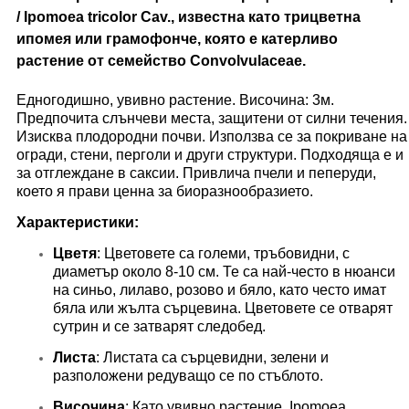
/ Ipomoea tricolor Cav., известна като трицветна
ипомея или грамофонче, която е катерливо
растение от семейство Convolvulaceae.
Едногодишно, увивно растение. Височина: 3м.
Предпочита слънчеви места, защитени от силни течения.
Изисква плодородни почви. Използва се за покриване на
огради, стени, перголи и други структури. Подходяща е и
за отглеждане в саксии. Привлича пчели и пеперуди,
което я прави ценна за биоразнообразието.
Характеристики:
Цветя
: Цветовете са големи, тръбовидни, с
диаметър около 8-10 cм. Те са най-често в нюанси
на синьо, лилаво, розово и бяло, като често имат
бяла или жълта сърцевина. Цветовете се отварят
сутрин и се затварят следобед.
Листа
: Листата са сърцевидни, зелени и
разположени редуващо се по стъблото.
Височина
: Като увивно растение, Ipomoea