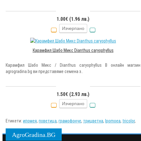
1.00€ (1.96 лв.)
Изчерпано
Карамфил Шабо Микс Dianthus caryophyllus
Карамфил Шабо Микс / Dianthus caryophyllus В онлайн магзин
agrogradina.bg ви представяме семена з..
1.50€ (2.93 лв.)
Изчерпано
Етикети:
ипомея
,
поветица
,
грамофонче
,
трицветна
,
Ipomoea
,
tricolor
,
AgroGradina.BG