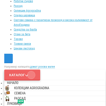
Работни съдове
Разсад
Селекции Agrogradina
Сладка царевица
Сортови семена с гарантиран произход и висока кълняемост от
АгроГрадина
Средства за борба
Стоки за бита
Торове
Тревни смеси
Ценови листопад
Например напишете,
домат розова магия
КАТАЛОГ
НАЧАЛО
КОЛЕКЦИИ AGROGRADINA
СЕМЕНА
РАЗСАД
NEW
ЛУКОВИЦИ