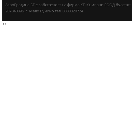
АгроГрадина.БГ е собственост на фирма КП Къмпани ЕООД булстат:
207040896 ,с. Мало Бучино тел. 0888320724
<
>