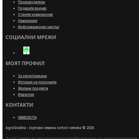
Производители
Подарете ваучер
Станете комисионер
Намаления
Информационен център
СОЦИАЛНИ МРЕЖИ
МОЯТ ПРОФИЛ
За регистрирани
История на поръчките
Желани продукти
Известия
КОНТАКТИ
0888320724
AgroGradina - сортови семена sortovi semena © 2026
АгроГрадина е специализиран онлайн магазин за дома и градината.