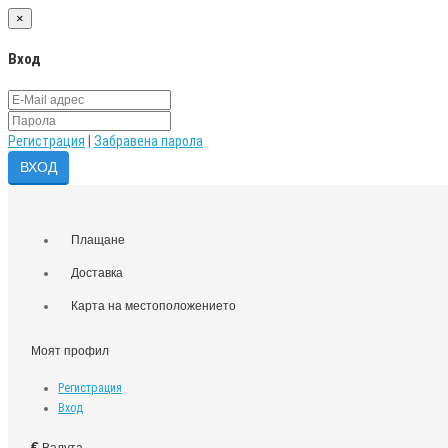
×
Вход
Регистрация
|
Забравена парола
Плащане
Доставка
Карта на местоположението
Моят профил
Регистрация
Вход
€
Валута