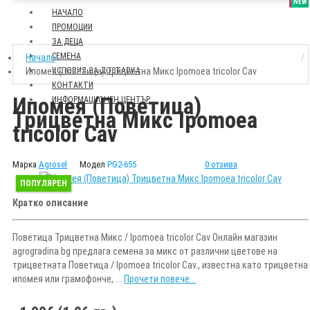
SALE
NEW
НАЧАЛО
ПРОМОЦИИ
ЗА ДЕЦА
СЕМЕНА
Начало
Ипомея (Поветица) Трицветна Mикс Ipomoea tricolor Cav
УСЛОВИЯ ЗА ДОСТАВКА
КОНТАКТИ
Ипомея (Поветица)
ИНФОРМАЦИОНЕН ЦЕНТЪР
Трицветна Mикс Ipomoea
tricolor Cav
Марка
Agrosel
Модел
PG2-655
0 отзива
ПОПУЛЯРЕН
Кратко описание
Поветица Трицветна Mикс / Ipomoea tricolor Cav Онлайн магазин
agrogradina.bg предлага семена за микс от различни цветове на
трицветната Поветица / Ipomoea tricolor Cav., известна като трицветна
ипомея или грамофонче, ...
Прочети повече...