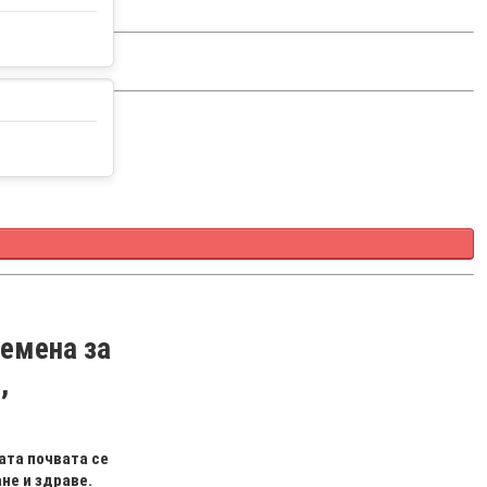
емена за
,
ата почвата се
не и здраве.