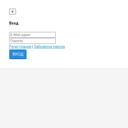
×
Вход
Регистрация
|
Забравена парола