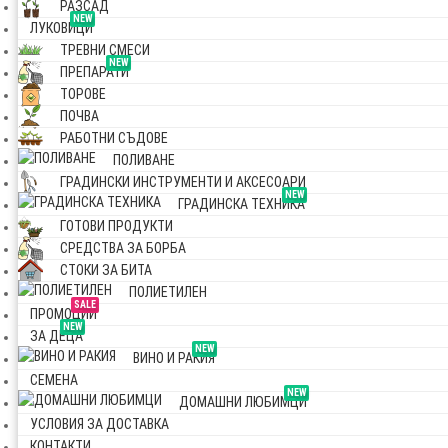
РАЗСАД
NEW
ЛУКОВИЦИ
ТРЕВНИ СМЕСИ
NEW
ПРЕПАРАТИ
ТОРОВЕ
ПОЧВА
РАБОТНИ СЪДОВЕ
ПОЛИВАНЕ
ГРАДИНСКИ ИНСТРУМЕНТИ И АКСЕСОАРИ
NEW
ГРАДИНСКА ТЕХНИКА
ГОТОВИ ПРОДУКТИ
СРЕДСТВА ЗА БОРБА
СТОКИ ЗА БИТА
ПОЛИЕТИЛЕН
SALE
ПРОМОЦИИ
NEW
ЗА ДЕЦА
NEW
ВИНО И РАКИЯ
СЕМЕНА
NEW
ДОМАШНИ ЛЮБИМЦИ
УСЛОВИЯ ЗА ДОСТАВКА
КОНТАКТИ