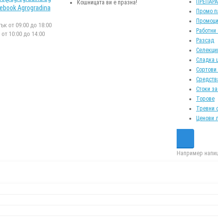
ПРЕПАР
Кошницата ви е празна!
ebook Agrogradina
Промо п
Промоци
к от 09:00 до 18:00
Работни
от 10:00 до 14:00
Разсад
Селекци
Сладка 
Сортови
Средств
Стоки за
Торове
Тревни 
Ценови 
Например напиш