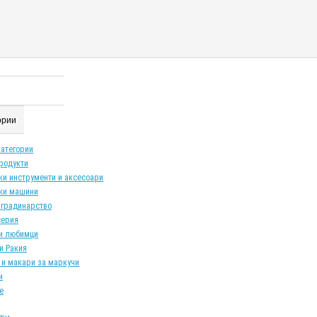
гории
категории
продукти
ки инструменти и аксесоари
ки машини
 градинарство
серия
и любимци
и Ракия
 и макари за маркучи
и
е