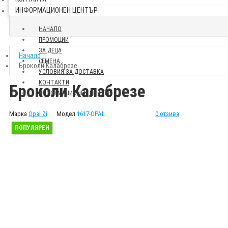
ИНФОРМАЦИОНЕН ЦЕНТЪР
НАЧАЛО
ПРОМОЦИИ
ЗА ДЕЦА
Начало
СЕМЕНА
Броколи Калабрезе
УСЛОВИЯ ЗА ДОСТАВКА
КОНТАКТИ
Броколи Калабрезе
ИНФОРМАЦИОНЕН ЦЕНТЪР
Марка
Opal Zi
Модел
1617-OPAL
0 отзива
ПОПУЛЯРЕН