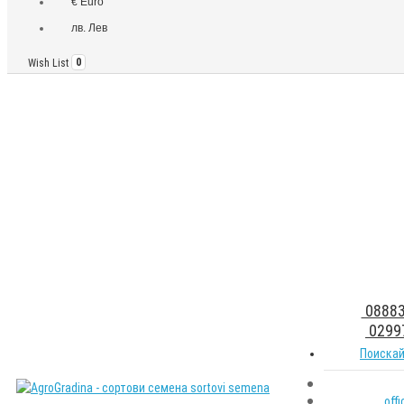
€ Euro
лв. Лев
Wish List
0
08883
0299
Поискай
off