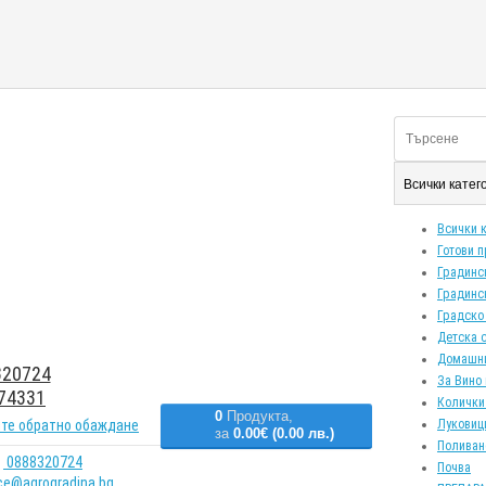
Всички кате
Всички 
Готови 
Градинс
Градинс
Градско
Детска 
Домашн
20724
За Вино 
74331
Колички
0
Продукта,
те обратно обаждане
Луковиц
за
0.00€ (0.00 лв.)
Поливан
0888320724
Почва
ice@agrogradina.bg