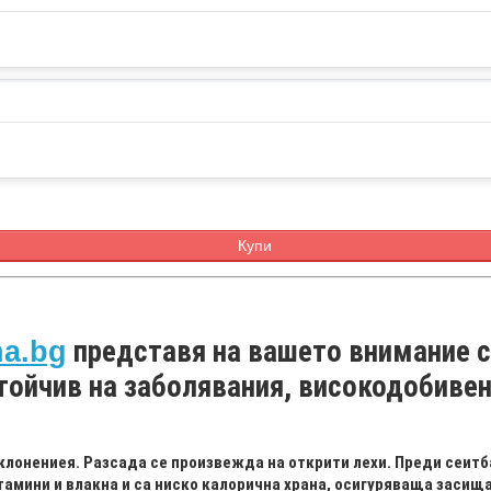
Купи
представя на вашето внимание
с
na.bg
тойчив на заболявания, високодобивен
зклонениея. Разсада се произвежда на открити лехи. Преди сеитб
амини и влакна и са ниско калорична храна, осигуряваща засища