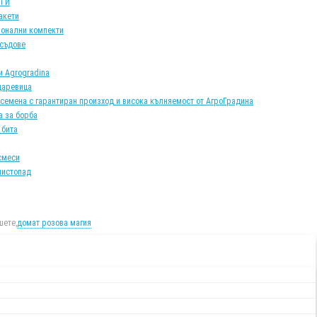
АТИ
акети
онални компекти
 съдове
и Agrogradina
царевица
 семена с гарантиран произход и висока кълняемост от АгроГрадина
а за борба
 бита
смеси
листопад
ете,
домат розова магия