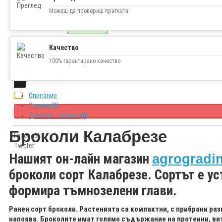
0.66€ (1.29 лв.)
Можеш да провериш пратката
Наличност
В наличност
Качество
100% гарантирано качество
Описание
Отзиви (0)
Question - answer (0)
Броколи Калабрезе
Facebook
Twitter
Н
ашият он-лайн магазин
agrogradi
броколи сорт
Калабрезе.
Сортът
е
ус
формира тъмнозелени глави.
Ранен сорт броколи. Растенията са компактни, с прибрани ра
напоява. Броколите имат голямо съдържание на протеини, вит