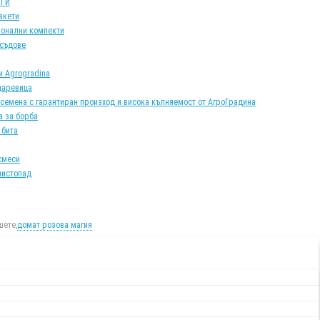
АТИ
акети
онални компекти
 съдове
и Agrogradina
царевица
 семена с гарантиран произход и висока кълняемост от АгроГрадина
а за борба
 бита
смеси
листопад
ете,
домат розова магия