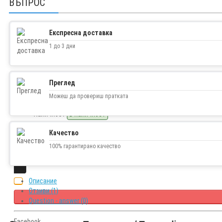
ВЪПРОС
Експресна доставка
1 до 3 дни
Преглед
1.60€ (3.13 лв.)
Можеш да провериш пратката
Наличност
В наличност
Качество
100% гарантирано качество
Описание
Отзиви (1)
Question - answer (0)
Facebook