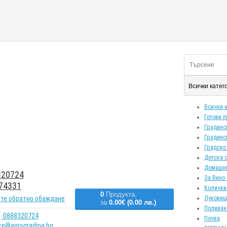
Всички кате
Всички 
Готови 
Градинс
Градинс
Градско
Детска 
Домашн
20724
За Вино 
74331
Колички
0
Продукта,
те обратно обаждане
Луковиц
за
0.00€ (0.00 лв.)
Поливан
0888320724
Почва
ice@agrogradina.bg