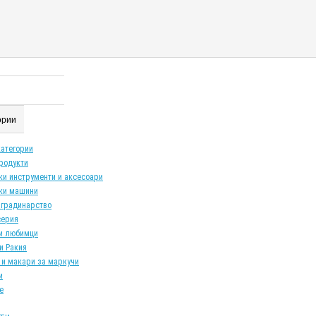
гории
категории
продукти
ки инструменти и аксесоари
ки машини
 градинарство
серия
и любимци
и Ракия
 и макари за маркучи
и
е