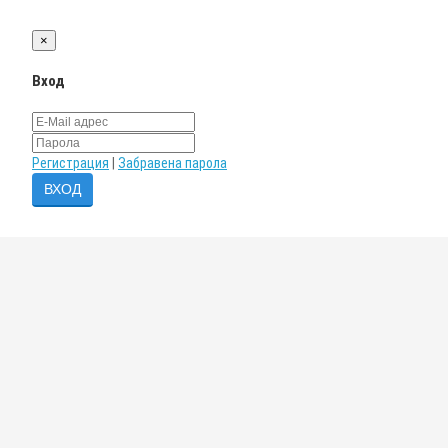
×
Вход
Регистрация
|
Забравена парола