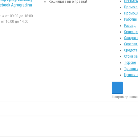
ПРЕПАР
Кошницата ви е празна!
ebook Agrogradina
Промо п
Промоци
к от 09:00 до 18:00
Работни
от 10:00 до 14:00
Разсад
Селекци
Сладка 
Сортови
Средств
Стоки за
Торове
Тревни 
Ценови 
Например напиш