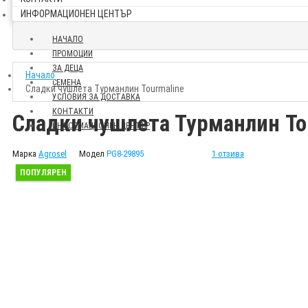
ИНФОРМАЦИОНЕН ЦЕНТЪР
НАЧАЛО
ПРОМОЦИИ
ЗА ДЕЦА
Начало
СЕМЕНА
Сладки чушлета Турманлин Tourmaline
УСЛОВИЯ ЗА ДОСТАВКА
КОНТАКТИ
Сладки чушлета Турманлин To
ИНФОРМАЦИОНЕН ЦЕНТЪР
Марка
Agrosel
Модел
PG8-29895
1 отзива
ПОПУЛЯРЕН