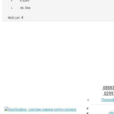
€ Euro
лв. Лев
Wish List
0
08883
0299
Поискай
off