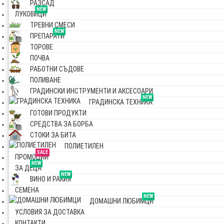
РАЗСАД
NEW
ЛУКОВИЦИ
ТРЕВНИ СМЕСИ
NEW
ПРЕПАРАТИ
ТОРОВЕ
ПОЧВА
РАБОТНИ СЪДОВЕ
ПОЛИВАНЕ
ГРАДИНСКИ ИНСТРУМЕНТИ И АКСЕСОАРИ
NEW
ГРАДИНСКА ТЕХНИКА
ГОТОВИ ПРОДУКТИ
СРЕДСТВА ЗА БОРБА
СТОКИ ЗА БИТА
ПОЛИЕТИЛЕН
SALE
ПРОМОЦИИ
NEW
ЗА ДЕЦА
NEW
ВИНО И РАКИЯ
СЕМЕНА
NEW
ДОМАШНИ ЛЮБИМЦИ
УСЛОВИЯ ЗА ДОСТАВКА
КОНТАКТИ