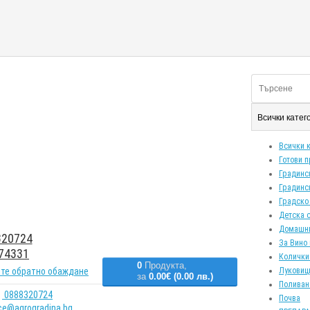
Всички кате
Всички 
Готови 
Градинс
Градинс
Градско
Детска 
Домашн
20724
За Вино 
74331
Колички
0
Продукта,
те обратно обаждане
Луковиц
за
0.00€ (0.00 лв.)
Поливан
0888320724
Почва
ice@agrogradina.bg