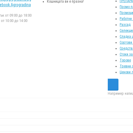
ПРЕПАР
Кошницата ви е празна!
ebook Agrogradina
Промо п
Промоци
к от 09:00 до 18:00
Работни
от 10:00 до 14:00
Разсад
Селекци
Сладка 
Сортови
Средств
Стоки за
Торове
Тревни 
Ценови 
Например напиш