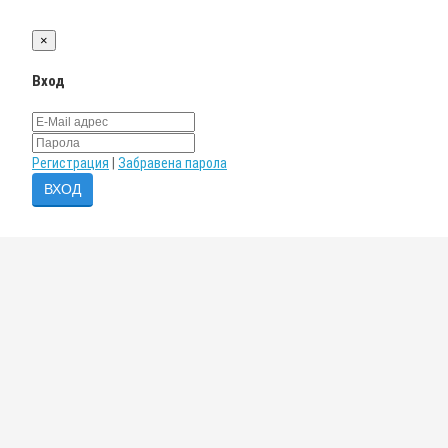
×
Вход
Регистрация
|
Забравена парола