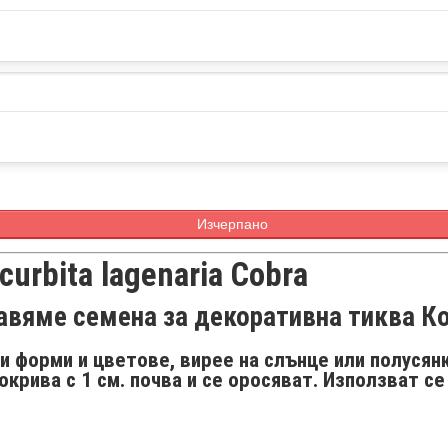
Изчерпано
urbita lagenaria Cobra
авяме семена за декоративна тиква К
форми и цве­тове, вирее на слънце или полусянк
окрива с 1 см. почва и се оросяват. Използват се