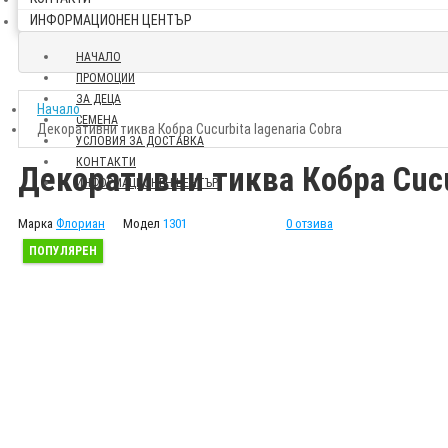
ИНФОРМАЦИОНЕН ЦЕНТЪР
НАЧАЛО
ПРОМОЦИИ
ЗА ДЕЦА
Начало
СЕМЕНА
Декоративни тиква Кобра Cucurbita lagenaria Cobra
УСЛОВИЯ ЗА ДОСТАВКА
КОНТАКТИ
Декоративни тиква Кобра Cucur
ИНФОРМАЦИОНЕН ЦЕНТЪР
Марка
Флориан
Модел
1301
0 отзива
ПОПУЛЯРЕН