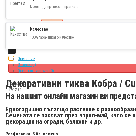
1.00€ (1.96 лв.)
Можеш да провериш пратката
Наличност
изчерпано
Качество
100% гарантирано качество
Описание
Отзиви (0)
Question - answer (0)
Декоративни тиква Кобра / Cuc
Facebook
Twitter
На нашият онлайн магазин ви предст
Едногодишно пълзящо растение с разнообразни 
Семената се засяват през април-май, като се п
декорация на огради, балкони и др.
Разфасовка: 5 бр. семена