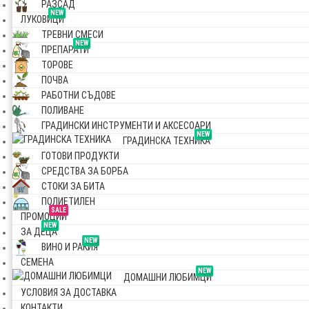
РАЗСАД
NEW
ЛУКОВИЦИ
ТРЕВНИ СМЕСИ
NEW
ПРЕПАРАТИ
ТОРОВЕ
ПОЧВА
РАБОТНИ СЪДОВЕ
ПОЛИВАНЕ
ГРАДИНСКИ ИНСТРУМЕНТИ И АКСЕСОАРИ
NEW
ГРАДИНСКА ТЕХНИКА
ГОТОВИ ПРОДУКТИ
СРЕДСТВА ЗА БОРБА
СТОКИ ЗА БИТА
ПОЛИЕТИЛЕН
SALE
ПРОМОЦИИ
NEW
ЗА ДЕЦА
NEW
ВИНО И РАКИЯ
СЕМЕНА
NEW
ДОМАШНИ ЛЮБИМЦИ
УСЛОВИЯ ЗА ДОСТАВКА
КОНТАКТИ