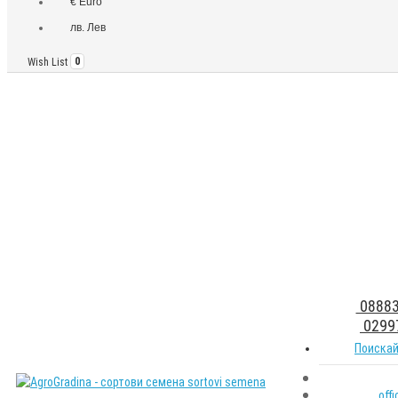
€ Euro
лв. Лев
Wish List
0
08883
0299
Поискай
off