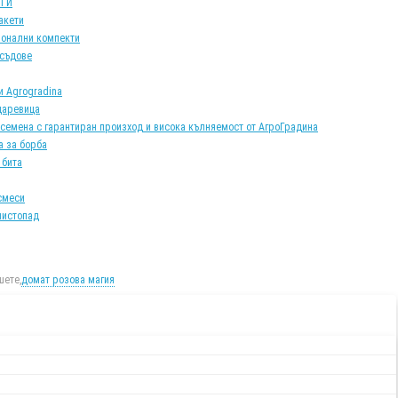
АТИ
акети
онални компекти
 съдове
и Agrogradina
царевица
 семена с гарантиран произход и висока кълняемост от АгроГрадина
а за борба
 бита
смеси
листопад
ете,
домат розова магия