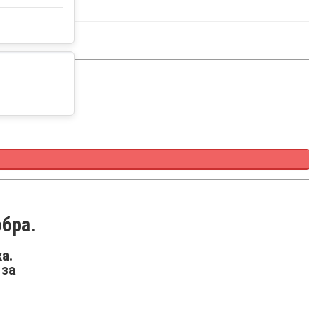
обра.
а.
 за