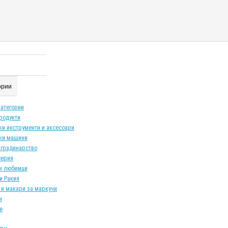
гории
категории
продукти
ки инструменти и аксесоари
ки машини
 градинарство
серия
и любимци
и Ракия
 и макари за маркучи
и
е