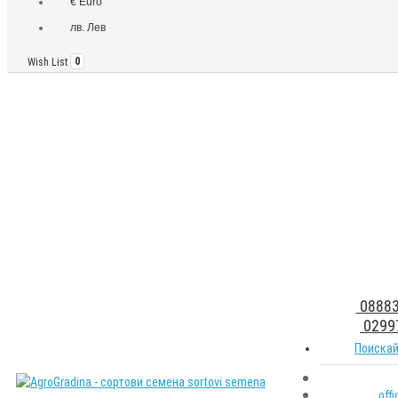
€ Euro
лв. Лев
Wish List
0
08883
0299
Поискай
off