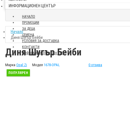
ИНФОРМАЦИОНЕН ЦЕНТЪР
НАЧАЛО
ПРОМОЦИИ
ЗА ДЕЦА
Начало
СЕМЕНА
Диня Шугър Бейби
УСЛОВИЯ ЗА ДОСТАВКА
КОНТАКТИ
Диня Шугър Бейби
ИНФОРМАЦИОНЕН ЦЕНТЪР
Марка
Opal Zi
Модел
1678-OPAL
0 отзива
ПОПУЛЯРЕН