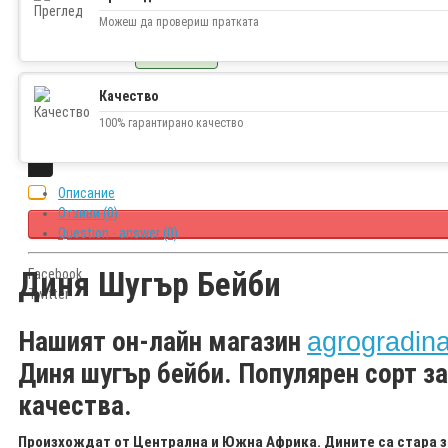
0.92€ (1.80 лв.)
Можеш да провериш пратката
Наличност
В наличност
Качество
100% гарантирано качество
Описание
Отзиви (0)
Question - answer (0)
Диня
Шугър Бейби
Facebook
Twitter
Н
ашият он-лайн магазин
agrogradin
Диня шугър бейби. Популярен сорт з
качества.
Произхождат от Централна и Южна Африка. Дините са стара з