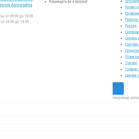
ПРЕПАР
Кошницата ви е празна!
ebook Agrogradina
Промо п
Промоци
к от 09:00 до 18:00
Работни
от 10:00 до 14:00
Разсад
Селекци
Сладка 
Сортови
Средств
Стоки за
Торове
Тревни 
Ценови 
Например напиш