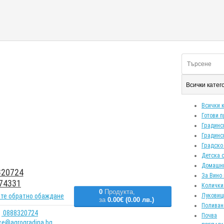
Всички кате
Всички 
Готови 
Градинс
Градинс
Градско
Детска 
Домашн
20724
За Вино 
74331
Колички
0
Продукта,
те обратно обаждане
Луковиц
за
0.00€ (0.00 лв.)
Поливан
0888320724
Почва
ice@agrogradina.bg