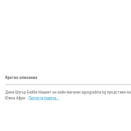
Кратко описание
Диня Шугър Бейби Нашият он-лайн магазин agrogradina.bg представя на
Южна Афри...
Прочети повече...