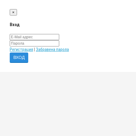
×
Вход
Регистрация
|
Забравена парола