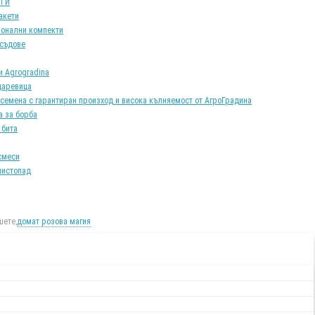
АТИ
акети
онални компекти
 съдове
и Agrogradina
царевица
 семена с гарантиран произход и висока кълняемост от АгроГрадина
а за борба
 бита
смеси
листопад
ете,
домат розова магия