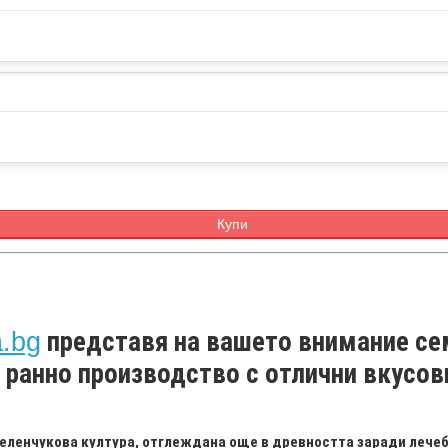
Купи
представя на вашето внимание
се
a.bg
а ранно производство с отлични вкусов
еленчукова култура, отглеждана още в древността заради лечеб