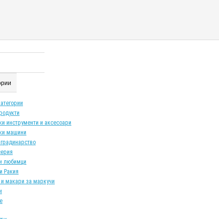
гории
категории
продукти
ки инструменти и аксесоари
ки машини
 градинарство
серия
и любимци
и Ракия
 и макари за маркучи
и
е