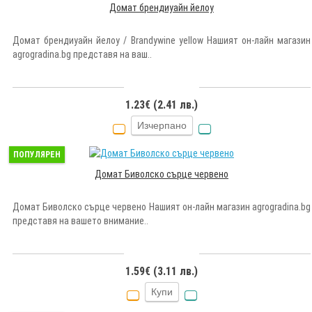
Домат брендиуайн йелоу
Домат брендиуайн йелоу / Brandywine yellow Нашият он-лайн магазин
agrogradina.bg представя на ваш..
1.23€ (2.41 лв.)
Изчерпано
ПОПУЛЯРЕН
Домат Биволско сърце червено
Домат Биволско сърце червено Нашият он-лайн магазин agrogradina.bg
представя на вашето внимание..
1.59€ (3.11 лв.)
Купи