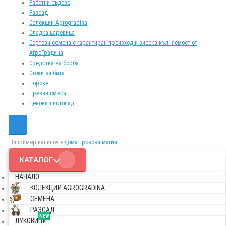
Работни съдове
Разсад
Селекции Agrogradina
Сладка царевица
Сортови семена с гарантиран произход и висока кълняемост от
АгроГрадина
Средства за борба
Стоки за бита
Торове
Тревни смеси
Ценови листопад
Например напишете,
домат розова магия
КАТАЛОГ
НАЧАЛО
КОЛЕКЦИИ AGROGRADINA
СЕМЕНА
РАЗСАД
NEW
ЛУКОВИЦИ