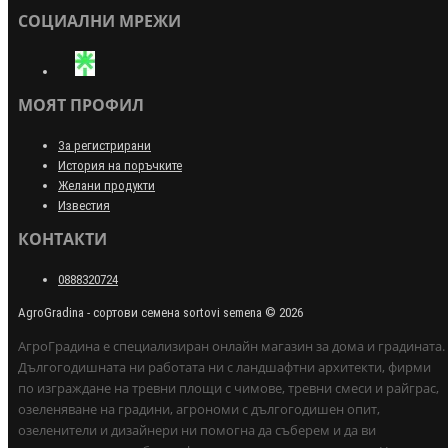
СОЦИАЛНИ МРЕЖИ
МОЯТ ПРОФИЛ
За регистрирани
История на поръчките
Желани продукти
Известия
КОНТАКТИ
0888320724
AgroGradina - сортови семена sortovi semena © 2026
АгроГрадина е специализиран онлайн магазин за дома и градината.
Дългогодишната ни работата ни с ландшафтни архитекти, фирми
по изграждане на тревни площи с чимове, тревни смеси и райграс,
озеленяване на градини, агрономи с дългогодишен опит,
озеленители и дизайнери ни помогна да съберем и да ви