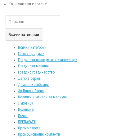
Кошницата ви е празна!
Всички категории
Всички категории
Готови продукти
Градински инструменти и аксесоари
Градински машини
Градско градинарство
Детска серия
Домашни любимци
За Вино и Ракия
Колички и макари за маркучи
Луковици
Поливане
Почва
ПРЕПАРАТИ
Промо пакети
Промоционални компекти