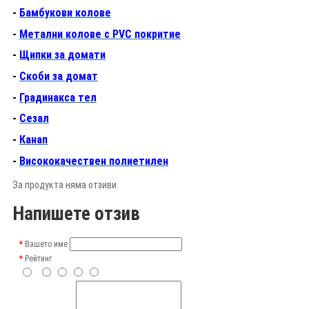
-
Бамбукови колове
-
Метални колове с PVC покритие
-
Щипки за домати
-
Скоби за домат
-
Градинакса тел
-
Сезал
-
Канап
-
Висококачествен полиетилен
За продукта няма отзиви.
Напишете отзив
Вашето име
Рейтинг