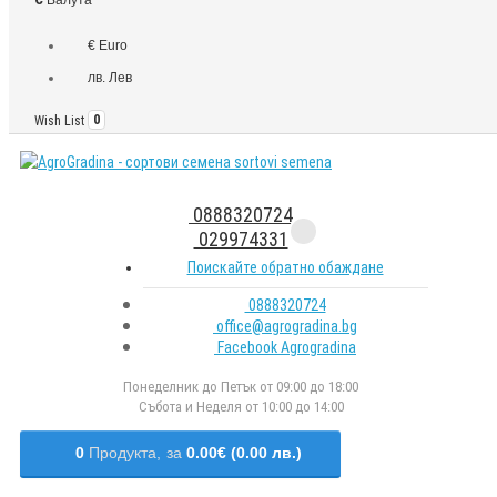
€ Euro
лв. Лев
Wish List
0
0888320724
029974331
Поискайте обратно обаждане
0888320724
office@agrogradina.bg
Facebook Agrogradina
Понеделник до Петък от 09:00 до 18:00
Събота и Неделя от 10:00 до 14:00
0
Продукта,
за
0.00€ (0.00 лв.)