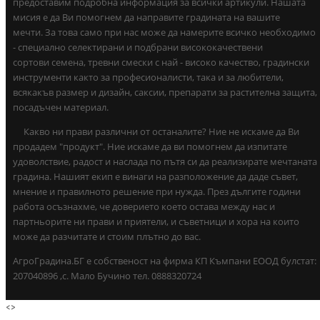
предоставим подробна информация за всички артикули. Нашата
мисия е да Ви помогнем да направите градината на вашите
мечти. За това само при нас може да намерите всичко необходимо
- специално селектирани и подбрани висококачествени
сортови семена, тревни смески с най - високо качество, градински
инструменти както за професионалисти, така и за любители,
всякакъв размер и дизайн, саксии, препарати за растителна защита,
посадъчен материал.
Какво ни прави различни от останалите? Ние не искаме да Ви
продадем "продукт". Ние искаме да ви помогнем да изпитате
удоволствие, радост и наслада по пътя си да реализирате мечтаната
градина. Нашият екип е винаги на разположение да даде съвет,
мнение и правилното решение при нужда. През дългите години
работа осъзнахме, че доверието което остава между нас и
партньорите ни прави и приятели, и съветници и хора на които
може да разчитате и стоим плътно до вас.
АгроГрадина.БГ е собственост на фирма КП Къмпани ЕООД булстат:
207040896 ,с. Мало Бучино тел. 0888320724
<
>