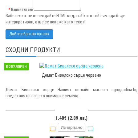
Вашият отзив
Забележка:
не въвеждайте HTML код, тъй като той няма да бъде
интерпретиран, а ще се покаже като текст!
Дайте обратна връзка
СХОДНИ ПРОДУКТИ
ПОПУЛЯРЕН
Домат Биволско сърце червено
Домат Биволско сърце Нашият он-лайн магазин agrogradina.bg
представя на вашето внимание семена ..
1.48€ (2.89 лв.)
Изчерпано