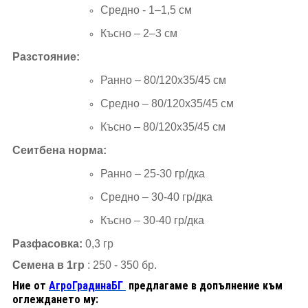
Средно - 1–1,5 см
Късно – 2–3 см
Разстояние
:
Ранно – 80
/120x35/45
см
Средно – 80
/120x35/45
см
Късно – 80
/120x35/45
см
Сеитбена норма:
Ранно – 25-30 гр
/
дка
Средно – 30-40 гр
/
дка
Късно – 30-40 гр
/
дка
Разфасовка
:
0,3 гр
Семена в 1гр
:
250 - 350
бр.
Ние от
АгроГрадинаБГ
предлагаме в допълнение към
оглеждането му: