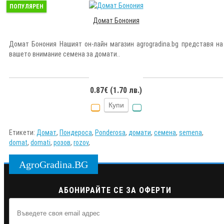
ПОПУЛЯРЕН
Домат Бонония
Домат Бонония Нашият он-лайн магазин agrogradina.bg представя на
вашето внимание семена за домати..
0.87€ (1.70 лв.)
Купи
Етикети:
Домат
,
Пондероса
,
Ponderosa
,
домати
,
семена
,
semena
,
domat
,
domati
,
розов
,
rozov
,
AgroGradina.BG
АБОНИРАЙТЕ СЕ ЗА ОФЕРТИ