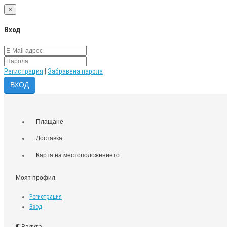
×
Вход
Регистрация
|
Забравена парола
Плащане
Доставка
Карта на местоположението
Моят профил
Регистрация
Вход
€
Валута