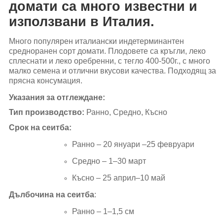
домати са много известни и
използвани в Италия.
Много популярен италиански индетерминантен
средноранен сорт домати. Плодовете са кръгли, леко
сплеснати и леко оребренни, с тегло 400-500г., с много
малко семена и отлични вкусови качества. Подходящ за
прясна консумация.
Указания за отглеждане
:
Тип производство
:
Ранно, Средно, Късно
Срок на сеитба
:
Ранно – 20 януари –25 февруари
Средно – 1–30 март
Късно – 25 април–10 май
Дълбочина на сеитба
:
Ранно – 1–1,5 см