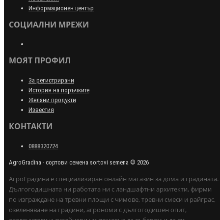
Информационен център
СОЦИАЛНИ МРЕЖИ
МОЯТ ПРОФИЛ
За регистрирани
История на поръчките
Желани продукти
Известия
КОНТАКТИ
0888320724
AgroGradina - сортови семена sortovi semena © 2026
АгроГрадина е специализиран онлайн магазин за дома и градината.
Дългогодишната ни работата ни с ландшафтни архитекти, фирми
по изграждане на тревни площи с чимове, тревни смеси и райграс,
озеленяване на градини, агрономи с дългогодишен опит,