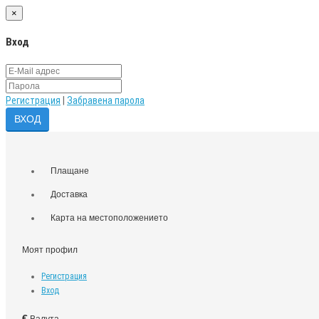
×
Вход
Регистрация
|
Забравена парола
Плащане
Доставка
Карта на местоположението
Моят профил
Регистрация
Вход
€
Валута