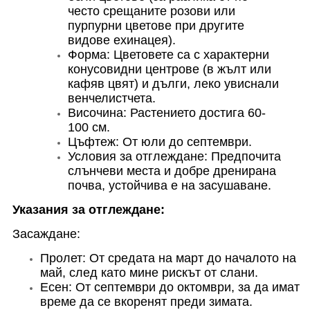
често срещаните розови или
пурпурни цветове при другите
видове ехинацея).
Форма: Цветовете са с характерни
конусовидни центрове (в жълт или
кафяв цвят) и дълги, леко увиснали
венчелистчета.
Височина: Растението достига 60-
100 см.
Цъфтеж: От юли до септември.
Условия за отглеждане: Предпочита
слънчеви места и добре дренирана
почва, устойчива е на засушаване.
Указания за отглеждане:
Засаждане:
Пролет:
От средата на март до началото на
май, след като мине рискът от слани.
Есен:
От септември до октомври, за да имат
време да се вкоренят преди зимата.