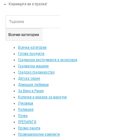
Кошницата ви е празна!
Всички категории
Всички категории
Готови продукти
Градински инструменти и аксесоари
Градински машини
Градско градинарство
Детска серия
Домашни любимци
За Вино и Ракия
Колички и макари за маркучи
Луковици
Поливане
Почва
ПРЕПАРАТИ
Промо пакети
Промоционални компекти