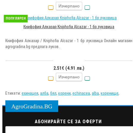
Изчерпано
ПОПУЛЯРЕН
Книфофия Алказар Kniphofia Alcazar - 1 бр луковица
Книфофия Алказар / Kniphofia Alcazar - 1 бр луковица Онлайн магазин
agrogradina.bg предлага луков..
2.51€ (4.91 лв.)
Изчерпано
Етикети:
ехинацея
,
алба
,
бял
,
корени
,
echinacea
,
alba
,
коренище
,
AgroGradina.BG
АБОНИРАЙТЕ СЕ ЗА ОФЕРТИ