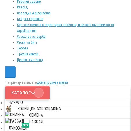
Работни съдове
Разсад
Селекции Agrogradina
Сладка царевица
Сортови семена с гарантиран произход и висока кълняемост от
АгроГрадина
Средства за борба
Стоки за бита
Торове
Тревни смеси
Ценови листопад
Например напишете,
домат розова магия
КАТАЛОГ
НАЧАЛО
КОЛЕКЦИИ AGROGRADINA
СЕМЕНА
РАЗСАД
NEW
ЛУКОВИЦИ