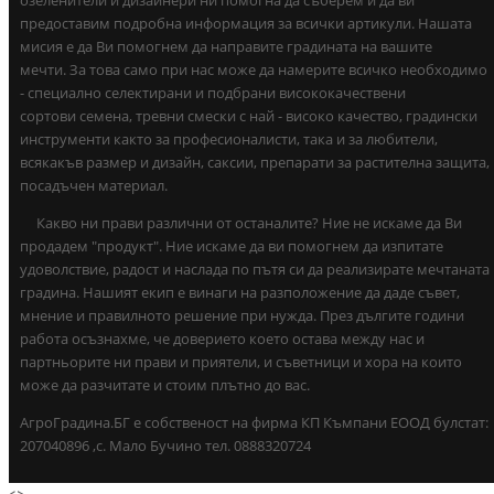
озеленители и дизайнери ни помогна да съберем и да ви
предоставим подробна информация за всички артикули. Нашата
мисия е да Ви помогнем да направите градината на вашите
мечти. За това само при нас може да намерите всичко необходимо
- специално селектирани и подбрани висококачествени
сортови семена, тревни смески с най - високо качество, градински
инструменти както за професионалисти, така и за любители,
всякакъв размер и дизайн, саксии, препарати за растителна защита,
посадъчен материал.
Какво ни прави различни от останалите? Ние не искаме да Ви
продадем "продукт". Ние искаме да ви помогнем да изпитате
удоволствие, радост и наслада по пътя си да реализирате мечтаната
градина. Нашият екип е винаги на разположение да даде съвет,
мнение и правилното решение при нужда. През дългите години
работа осъзнахме, че доверието което остава между нас и
партньорите ни прави и приятели, и съветници и хора на които
може да разчитате и стоим плътно до вас.
АгроГрадина.БГ е собственост на фирма КП Къмпани ЕООД булстат:
207040896 ,с. Мало Бучино тел. 0888320724