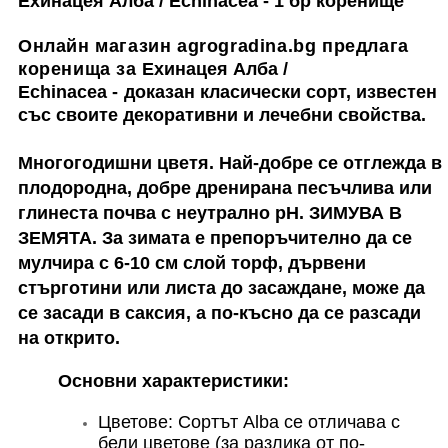
Ехинацея Алба / Echinacea - 1 бр коренище
Онлайн магазин agrogradina.bg предлага
коренища за
Ехинацея Алба /
Echinacea
-
доказан класически сорт
,
известен
със своите декоративни и лечебни свойства.
Многогодишни цветя. Най-добре се отглежда в
плодородна, добре дренирана песъчлива или
глинеста почва с неутрално pH.
ЗИМУВА В
ЗЕМЯТА.
За зимата е препоръчително да се
мулчира с 6-10 см слой торф, дървени
стърготини или листа до засаждане, може да
се засади в саксия, а по-късно да се разсади
на открито.
Основни характеристики:
Цветове: Сортът Alba се отличава с
бели цветове (за разлика от по-