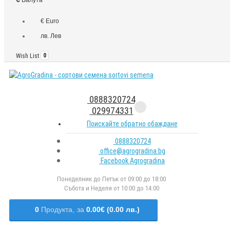
€ Euro
лв. Лев
Wish List
0
0888320724
029974331
Поискайте обратно обаждане
0888320724
office@agrogradina.bg
Facebook Agrogradina
Понеделник до Петък от 09:00 до 18:00
Събота и Неделя от 10:00 до 14:00
0
Продукта,
за
0.00€ (0.00 лв.)