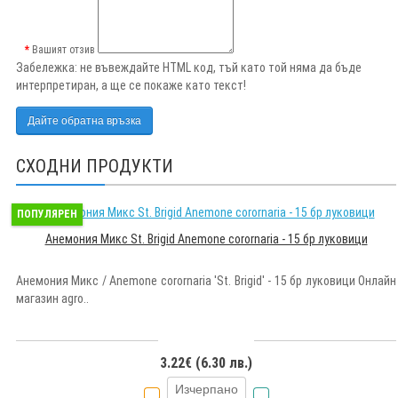
Вашият отзив
Забележка:
не въвеждайте HTML код, тъй като той няма да бъде
интерпретиран, а ще се покаже като текст!
Дайте обратна връзка
СХОДНИ ПРОДУКТИ
ПОПУЛЯРЕН
Анемония Микс St. Brigid Anemone corornaria - 15 бр луковици
Анемония Микс / Anemone corornaria 'St. Brigid' - 15 бр луковици Онлайн
магазин agro..
3.22€ (6.30 лв.)
Изчерпано