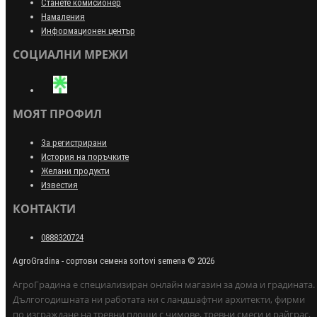
Станете комисионер
Намаления
Информационен център
СОЦИАЛНИ МРЕЖИ
МОЯТ ПРОФИЛ
За регистрирани
История на поръчките
Желани продукти
Известия
КОНТАКТИ
0888320724
AgroGradina - сортови семена sortovi semena © 2026
АгроГрадина е специализиран онлайн магазин за дома и градината.
Дългогодишната ни работата ни с ландшафтни архитекти, фирми
по изграждане на тревни площи с чимове, тревни смеси и райграс,