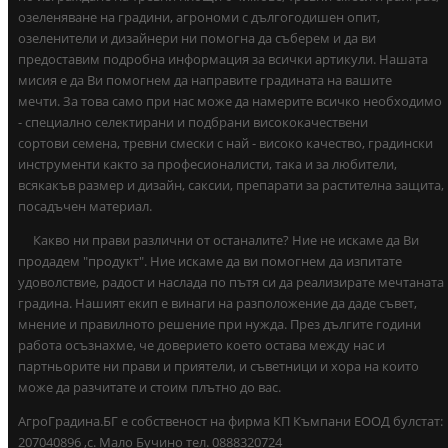
озеленяване на градини, агрономи с дългогодишен опит,
озеленители и дизайнери ни помогна да съберем и да ви
предоставим подробна информация за всички артикули. Нашата
мисия е да Ви помогнем да направите градината на вашите
мечти. За това само при нас може да намерите всичко необходимо
- специално селектирани и подбрани висококачествени
сортови семена, тревни смески с най - високо качество, градински
инструменти както за професионалисти, така и за любители,
всякакъв размер и дизайн, саксии, препарати за растителна защита,
посадъчен материал.
Какво ни прави различни от останалите? Ние не искаме да Ви
продадем "продукт". Ние искаме да ви помогнем да изпитате
удоволствие, радост и наслада по пътя си да реализирате мечтаната
градина. Нашият екип е винаги на разположение да даде съвет,
мнение и правилното решение при нужда. През дългите години
работа осъзнахме, че доверието което остава между нас и
партньорите ни прави и приятели, и съветници и хора на които
може да разчитате и стоим плътно до вас.
АгроГрадина.БГ е собственост на фирма КП Къмпани ЕООД булстат:
207040896 ,с. Мало Бучино тел. 0888320724