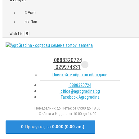
€ Euro
лв. Лев
Wish List
0
0888320724
029974331
Поискайте обратно обаждане
0888320724
office@agrogradina.bg
Facebook Agrogradina
Понеделник до Петък от 09:00 до 18:00
Събота и Неделя от 10:00 до 14:00
0
Продукта,
за
0.00€ (0.00 лв.)