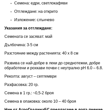
Семена: едри, светлокафяви
Отглеждане: на открито
Изложение: слънчево
Указания за отглеждане:
Семената се засяват: май
Дълбочина: 3-5 см
Разстояние между растенията: 40 x 8 см
Развива се най-добре в леки до среднотежки, добре
обработени и рохкави почви с неутрално pH 6.0 – 6.8.
Реколта: август – септември
Разфасовка: 20 гр.
Семена в 1 гр.: ~0,5-2 броя
Семена в опаковка: около 10 – 40 броя
Ние от АгроГрадинаБГ предлагаме в допълнение