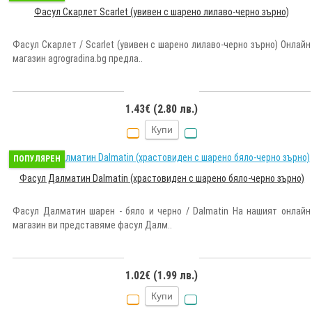
Фасул Скарлет Scarlet (увивен с шарено лилаво-черно зърно)
Фасул Скарлет / Scarlet (увивен с шарено лилаво-черно зърно) Онлайн
магазин agrogradina.bg предла..
1.43€ (2.80 лв.)
Купи
ПОПУЛЯРЕН
Фасул Далматин Dalmatin (храстовиден с шарено бяло-черно зърно)
Фасул Далматин шарен - бяло и черно / Dalmatin На нашият онлайн
магазин ви представяме фасул Далм..
1.02€ (1.99 лв.)
Купи