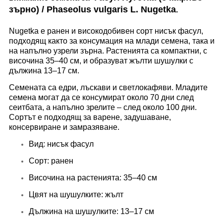
зърно)
/ Phaseolus vulgaris L.
Nugetka
.
Nugetka е ранен и високодобивен сорт нисък фасул,
подходящ както за консумация на млади семена, така и
на напълно узрели зърна. Растенията са компактни, с
височина 35–40 см, и образуват жълти шушулки с
дължина 13–17 см.
Семената са едри, лъскави и светлокафяви. Младите
семена могат да се консумират около 70 дни след
сеитбата, а напълно зрелите – след около 100 дни.
Сортът е подходящ за варене, задушаване,
консервиране и замразяване.
Вид: нисък фасул
Сорт: ранен
Височина на растенията: 35–40 см
Цвят на шушулките: жълт
Дължина на шушулките: 13–17 см