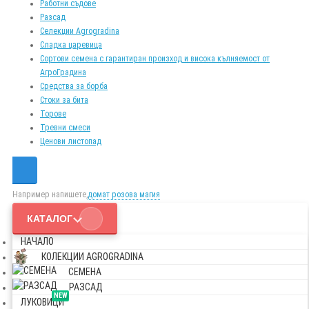
Работни съдове
Разсад
Селекции Agrogradina
Сладка царевица
Сортови семена с гарантиран произход и висока кълняемост от
АгроГрадина
Средства за борба
Стоки за бита
Торове
Тревни смеси
Ценови листопад
Например напишете,
домат розова магия
КАТАЛОГ
НАЧАЛО
КОЛЕКЦИИ AGROGRADINA
СЕМЕНА
РАЗСАД
NEW
ЛУКОВИЦИ