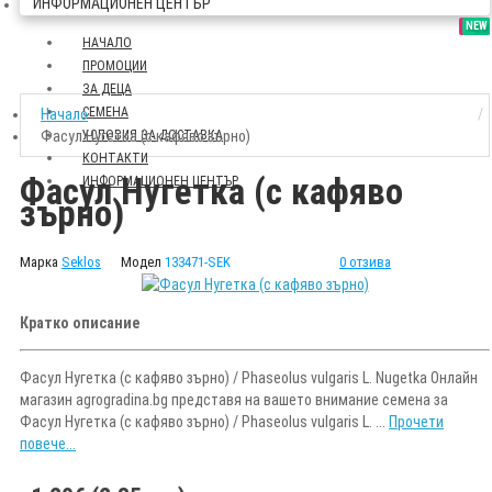
ИНФОРМАЦИОНЕН ЦЕНТЪР
SALE
NEW
НАЧАЛО
ПРОМОЦИИ
ЗА ДЕЦА
СЕМЕНА
Начало
Фасул Нугетка (с кафяво зърно)
УСЛОВИЯ ЗА ДОСТАВКА
КОНТАКТИ
Фасул Нугетка (с кафяво
ИНФОРМАЦИОНЕН ЦЕНТЪР
зърно)
Марка
Seklos
Модел
133471-SEK
0 отзива
Кратко описание
Фасул Нугетка (с кафяво зърно) / Phaseolus vulgaris L. Nugetka Онлайн
магазин agrogradina.bg представя на вашето внимание семена за
Фасул Нугетка (с кафяво зърно) / Phaseolus vulgaris L. ...
Прочети
повече...