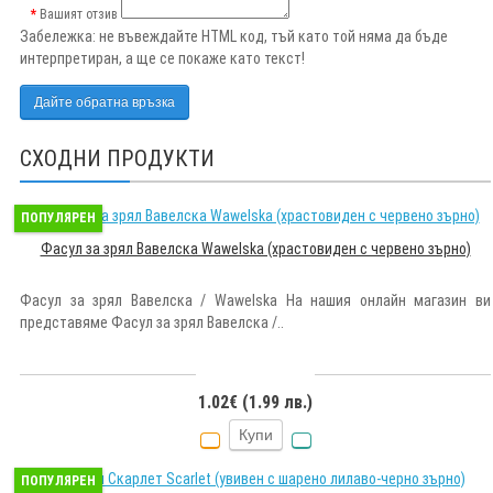
Вашият отзив
Забележка:
не въвеждайте HTML код, тъй като той няма да бъде
интерпретиран, а ще се покаже като текст!
Дайте обратна връзка
СХОДНИ ПРОДУКТИ
ПОПУЛЯРЕН
Фасул за зрял Вавелска Wawelska (храстовиден с червено зърно)
Фасул за зрял Вавелска / Wawelska На нашия онлайн магазин ви
представяме Фасул за зрял Вавелска /..
1.02€ (1.99 лв.)
Купи
ПОПУЛЯРЕН