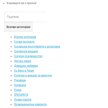
Кошницата ви е празна!
Всички категории
Всички категории
Готови продукти
Градински инструменти и аксесоари
Градински машини
Градско градинарство
Детска серия
Домашни любимци
За Вино и Ракия
Колички и макари за маркучи
Луковици
Поливане
Почва
ПРЕПАРАТИ
Промо пакети
Промоционални компекти