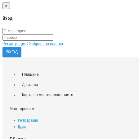
×
Вход
Регистрация
|
Забравена парола
Плащане
Доставка
Карта на местоположението
Моят профил
Регистрация
Вход
€
Валута