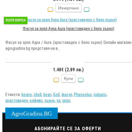
Изчерпано
ПОПУЛЯРЕН
Фасул за зрял Аура Aura (храстовиден с бяло зърно)
Фасул за зрял Аура / Aura (храстовиден с бяло зърно) Онлайн магазин
agrogradina.bg представя на в..
1.48€ (2.89 лв.)
Купи
Етикети:
beans
,
shell
,
bean
,
Боб
,
фасул
,
Phaseolus
,
vulgaris
,
храстовиден
,
кафяво
,
зърно
,
за
,
зрял
,
AgroGradina.BG
АБОНИРАЙТЕ СЕ ЗА ОФЕРТИ