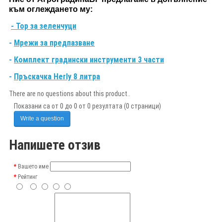
към оглеждането му:
- Тор за зеленчуци
-
Мрежи за предпазване
-
Комплект градински инструменти 3 части
-
Пръскачка Herly 8 литра
There are no questions about this product..
Показани са от 0 до 0 от 0 резултата (0 страници)
Write a question
Напишете отзив
Вашето име
Рейтинг