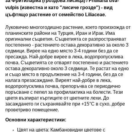
за Фритилариа (гроздова лисица) /
Fritillaria uva-
vulpis
(известна и като "лисиче грозде") - вид
цъфтящо растение от семейство Liliaceae.
Луковично многогодишно растение, което произхожда от
планинските райони на Турция, Иран и Ирак. Има
оригинални съцветия. Съцветията се разпространяват
постепенно - растението остава декоративно за около 3
седмици. Вирее на едно място 3-4 години без да се
пресажда. Най-добре вирее в лека, водопропусклива
почва. Съцветията се отварят постепенно и растението
остава декоративно около 3 седмици. Те растат на едно
и също място в продължение на 3-4 години, без да се
налага презасаждане. Виреят най-добре в лека,
водопропусклива почва, препоръчва се периодично
поръсване с пепел за профилактика на болести. Тези
цветя възпират къртиците от цветните лехи. До
засаждането ги съхранявайте при +15°C в сухо, добре
проветриво помещение.
Основни характеристики:
Цвят на цвета: Камбановидни цветове с