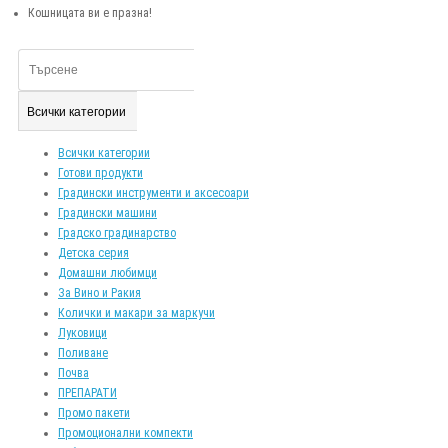
Кошницата ви е празна!
Всички категории
Всички категории
Готови продукти
Градински инструменти и аксесоари
Градински машини
Градско градинарство
Детска серия
Домашни любимци
За Вино и Ракия
Колички и макари за маркучи
Луковици
Поливане
Почва
ПРЕПАРАТИ
Промо пакети
Промоционални компекти