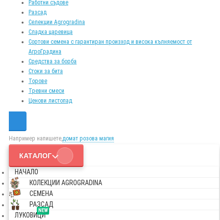
Работни съдове
Разсад
Селекции Agrogradina
Сладка царевица
Сортови семена с гарантиран произход и висока кълняемост от
АгроГрадина
Средства за борба
Стоки за бита
Торове
Тревни смеси
Ценови листопад
Например напишете,
домат розова магия
КАТАЛОГ
НАЧАЛО
КОЛЕКЦИИ AGROGRADINA
СЕМЕНА
РАЗСАД
NEW
ЛУКОВИЦИ