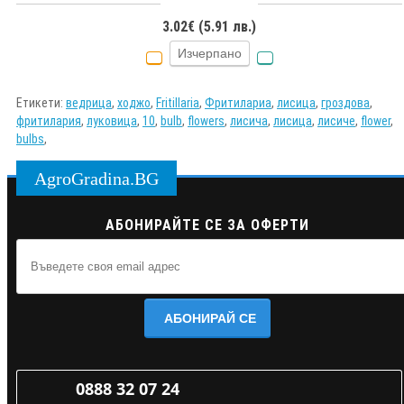
3.02€ (5.91 лв.)
Изчерпано
Етикети:
ведрица
,
ходжо
,
Fritillaria
,
Фритилариа
,
лисица
,
гроздова
,
фритилария
,
луковица
,
10
,
bulb
,
flowers
,
лисича
,
лисица
,
лисиче
,
flower
,
bulbs
,
AgroGradina.BG
АБОНИРАЙТЕ СЕ ЗА ОФЕРТИ
АБОНИРАЙ СЕ
0888 32 07 24