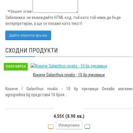
Вашият отзив
Забележка:
не въвеждайте HTML код, тъй като той няма да бъде
интерпретиран, а ще се покаже като текст!
Дайте обратна връзка
СХОДНИ ПРОДУКТИ
ПОПУЛЯРЕН
Кокиче Galanthus nivalis - 10 бр луковици
Кокиче / Galanthus nivalis - 10 бр луковици Онлайн магазин
agrogradina.bg представя 10 броя ..
4.55€ (8.90 лв.)
Изчерпано