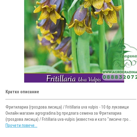
Кратко описание
Фритилариа (гроздова лисица) / Fritillaria uva vulpis - 10 бр луковици
Онлайн магазин agrogradina.bg предлага семена за Фритилариа
(гроздова лисица) / Fritillaria uva-vulpis (известна и като "лисиче гро...
Прочети повече...