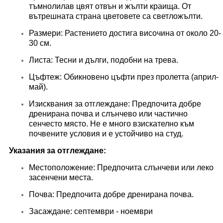
тъмнолилав цвят отвън и жълти краища. От
вътрешната страна цветовете са светложълти.
Размери: Растението достига височина от около 20-
30 см.
Листа: Тесни и дълги, подобни на трева.
Цъфтеж: Обикновено цъфти през пролетта (април-
май).
Изисквания за отглеждане: Предпочита добре
дренирана почва и слънчево или частично
сенчесто място. Не е много взискателно към
почвените условия и е устойчиво на студ.
Указания за отглеждане:
Местоположение: Предпочита слънчеви или леко
засенчени места.
Почва: Предпочита добре дренирана почва.
Засаждане: септември - ноември