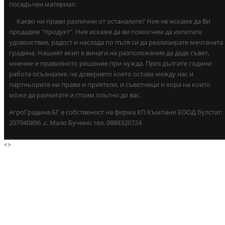
посадъчен материал.
Какво ни прави различни от останалите? Ние не искаме да Ви
продадем "продукт". Ние искаме да ви помогнем да изпитате
удоволствие, радост и наслада по пътя си да реализирате мечтаната
градина. Нашият екип е винаги на разположение да даде съвет,
мнение и правилното решение при нужда. През дългите години
работа осъзнахме, че доверието което остава между нас и
партньорите ни прави и приятели, и съветници и хора на които
може да разчитате и стоим плътно до вас.
АгроГрадина.БГ е собственост на фирма КП Къмпани ЕООД булстат:
207040896 ,с. Мало Бучино тел. 0888320724
<
>