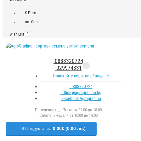
€ Euro
лв. Лев
Wish List
0
0888320724
029974331
Поискайте обратно обаждане
0888320724
office@agrogradina.bg
Facebook Agrogradina
Понеделник до Петък от 09:00 до 18:00
Събота и Неделя от 10:00 до 14:00
0
Продукта,
за
0.00€ (0.00 лв.)