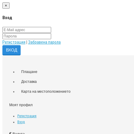
×
Вход
Регистрация
|
Забравена парола
Плащане
Доставка
Карта на местоположението
Моят профил
Регистрация
Вход
€
Валута