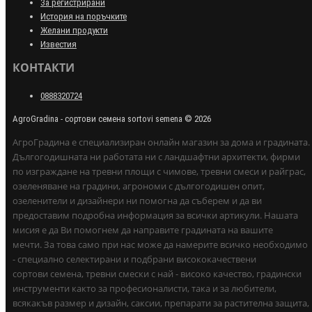
За регистрирани
История на поръчките
Желани продукти
Известия
КОНТАКТИ
0888320724
AgroGradina - сортови семена sortovi semena © 2026
АгроГрадина е специализиран онлайн магазин за дома и градината.
Дългогодишната ни работата ни с ландшафтни архитекти, фирми
по изграждане на тревни площи с чимове, тревни смеси и райграс,
озеленяване на градини, агрономи с дългогодишен опит,
озеленители и дизайнери ни помогна да съберем и да ви
предоставим подробна информация за всички артикули. Нашата
мисия е да Ви помогнем да направите градината на вашите
мечти. За това само при нас може да намерите всичко необходимо
- специално селектирани и подбрани висококачествени
сортови семена, тревни смески с най - високо качество, градински
инструменти както за професионалисти, така и за любители,
всякакъв размер и дизайн, саксии, препарати за растителна защита,