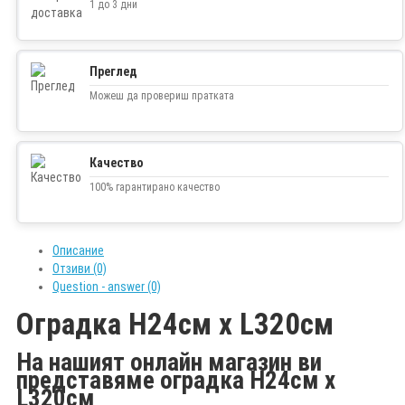
1 до 3 дни
Преглед
Можеш да провериш пратката
Качество
100% гарантирано качество
Описание
Отзиви (0)
Question - answer (0)
Оградка H24см х L320см
На нашият онлайн магазин ви
представяме оградка H24см х
L320см