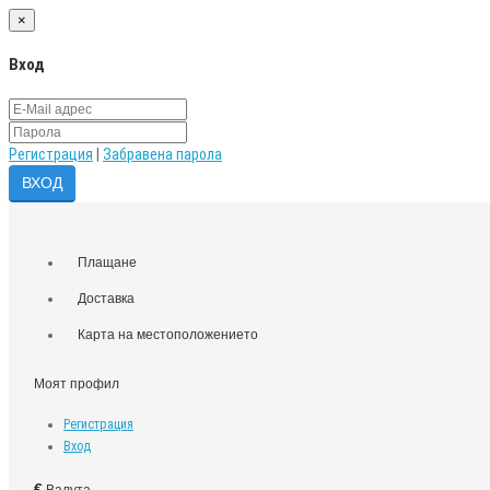
×
Вход
Регистрация
|
Забравена парола
Плащане
Доставка
Карта на местоположението
Моят профил
Регистрация
Вход
€
Валута