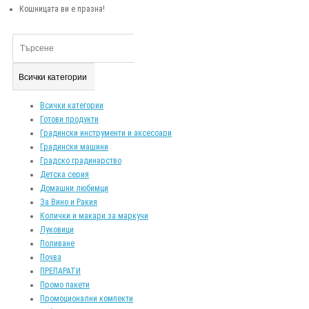
Кошницата ви е празна!
Всички категории
Всички категории
Готови продукти
Градински инструменти и аксесоари
Градински машини
Градско градинарство
Детска серия
Домашни любимци
За Вино и Ракия
Колички и макари за маркучи
Луковици
Поливане
Почва
ПРЕПАРАТИ
Промо пакети
Промоционални компекти