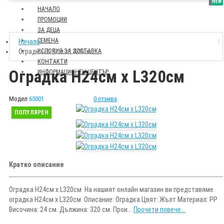
SALE
NEW
НАЧАЛО
ПРОМОЦИИ
ЗА ДЕЦА
СЕМЕНА
Начало
Оградка H24см х L320см
УСЛОВИЯ ЗА ДОСТАВКА
КОНТАКТИ
Оградка H24см х L320см
ИНФОРМАЦИОНЕН ЦЕНТЪР
Модел
65001
0 отзива
ПОПУЛЯРЕН
Кратко описание
Оградка H24см х L320см На нашият онлайн магазин ви представяме
оградка H24см х L320см Описание: Оградка Цвят: Жълт Материал: РР
Височина: 24 см. Дължина: 320 см. Прои...
Прочети повече...