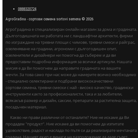
0888320724
AgroGradina - сортови семена sortovi semena © 2026
АгроГрадина е специализиран онлайн магазин за дома и градината.
Дългогодишната ни работата ни с ландшафтни архитекти, фирми
по изграждане на тревни площи с чимове, тревни смеси и райграс,
озеленяване на градини, агрономи с дългогодишен опит,
озеленители и дизайнери ни помогна да съберем и да ви
предоставим подробна информация за всички артикули. Нашата
мисия е да Ви помогнем да направите градината на вашите
мечти. За това само при нас може да намерите всичко необходимо
- специално селектирани и подбрани висококачествени
сортови семена, тревни смески с най - високо качество, градински
инструменти както за професионалисти, така и за любители,
всякакъв размер и дизайн, саксии, препарати за растителна защита,
посадъчен материал.
Какво ни прави различни от останалите? Ние не искаме да Ви
продадем "продукт". Ние искаме да ви помогнем да изпитате
удоволствие, радост и наслада по пътя си да реализирате мечтаната
градина. Нашият екип е винаги на разположение да даде съвет,