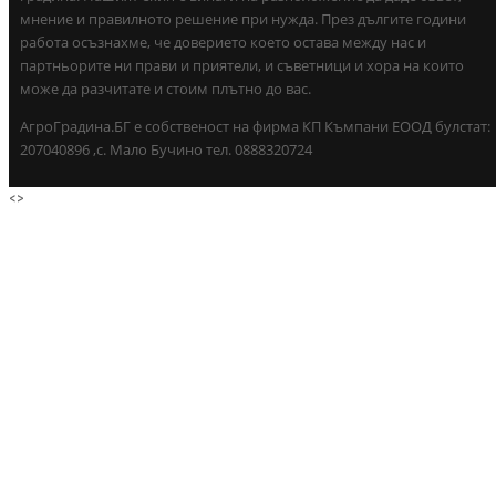
мнение и правилното решение при нужда. През дългите години
работа осъзнахме, че доверието което остава между нас и
партньорите ни прави и приятели, и съветници и хора на които
може да разчитате и стоим плътно до вас.
АгроГрадина.БГ е собственост на фирма КП Къмпани ЕООД булстат:
207040896 ,с. Мало Бучино тел. 0888320724
<
>