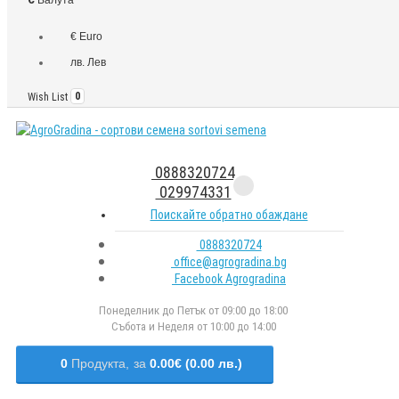
€ Euro
лв. Лев
Wish List
0
0888320724
029974331
Поискайте обратно обаждане
0888320724
office@agrogradina.bg
Facebook Agrogradina
Понеделник до Петък от 09:00 до 18:00
Събота и Неделя от 10:00 до 14:00
0
Продукта,
за
0.00€ (0.00 лв.)