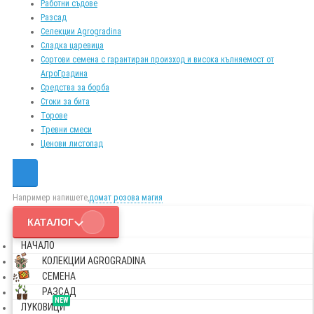
Работни съдове
Разсад
Селекции Agrogradina
Сладка царевица
Сортови семена с гарантиран произход и висока кълняемост от
АгроГрадина
Средства за борба
Стоки за бита
Торове
Тревни смеси
Ценови листопад
Например напишете,
домат розова магия
КАТАЛОГ
НАЧАЛО
КОЛЕКЦИИ AGROGRADINA
СЕМЕНА
РАЗСАД
NEW
ЛУКОВИЦИ