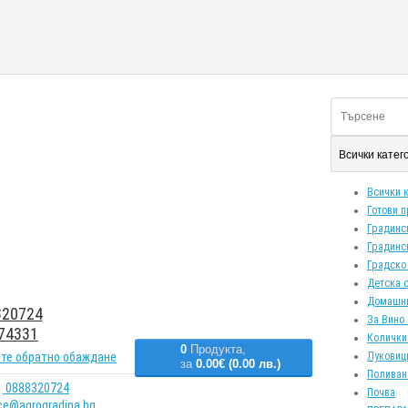
Всички кате
Всички 
Готови 
Градинс
Градинс
Градско
Детска 
Домашн
20724
За Вино 
74331
Колички
0
Продукта,
те обратно обаждане
Луковиц
за
0.00€ (0.00 лв.)
Поливан
0888320724
Почва
ice@agrogradina.bg