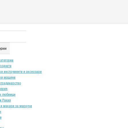
гории
категории
продукти
ки инструменти и аксесоари
ки машини
 градинарство
серия
и любимци
и Ракия
 и макари за маркучи
и
е