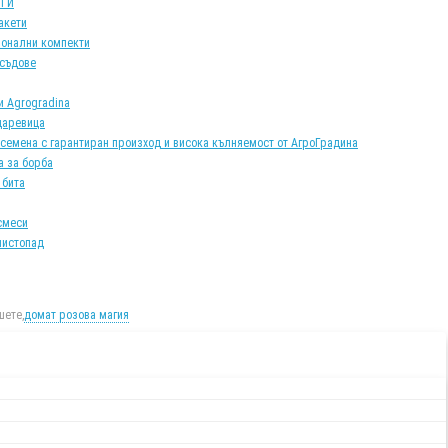
АТИ
акети
онални компекти
 съдове
и Agrogradina
царевица
 семена с гарантиран произход и висока кълняемост от АгроГрадина
а за борба
 бита
смеси
листопад
ете,
домат розова магия