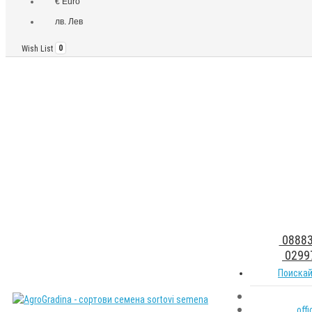
€ Euro
лв. Лев
Wish List
0
08883
0299
Поискай
off