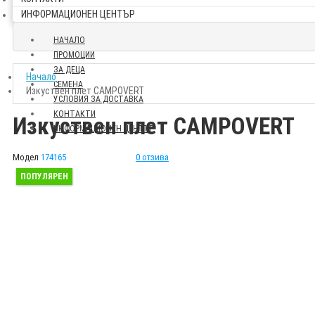
ИНФОРМАЦИОНЕН ЦЕНТЪР
НАЧАЛО
ПРОМОЦИИ
ЗА ДЕЦА
Начало
СЕМЕНА
Изкуствен плет CAMPOVERT
УСЛОВИЯ ЗА ДОСТАВКА
КОНТАКТИ
Изкуствен плет CAMPOVERT
ИНФОРМАЦИОНЕН ЦЕНТЪР
Модел
174165
0 отзива
ПОПУЛЯРЕН