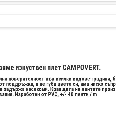
авяме изкуствен плет CAMPOVERT.
на поверителност във всички видове градини, б
от поддръжка, и не губи цвета си, има ниско съп
а и задържа насекоми. Краищата на лентите прои
вания. Изработен от PVC, +/- 40 ленти / m