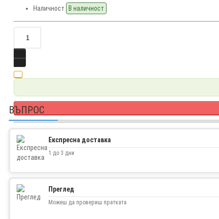
Наличност
В наличност
ВЪПРОС
Facebook
Експресна доставка
Twitter
1 до 3 дни
Преглед
Можеш да провериш пратката