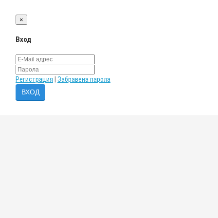
×
Вход
Регистрация
|
Забравена парола