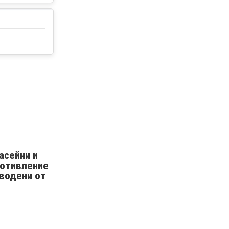
асейни и
ротивление
зводени от