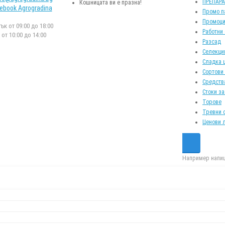
ПРЕПАР
Кошницата ви е празна!
ebook Agrogradina
Промо п
Промоци
к от 09:00 до 18:00
Работни
от 10:00 до 14:00
Разсад
Селекци
Сладка 
Сортови
Средств
Стоки за
Торове
Тревни 
Ценови 
Например напиш