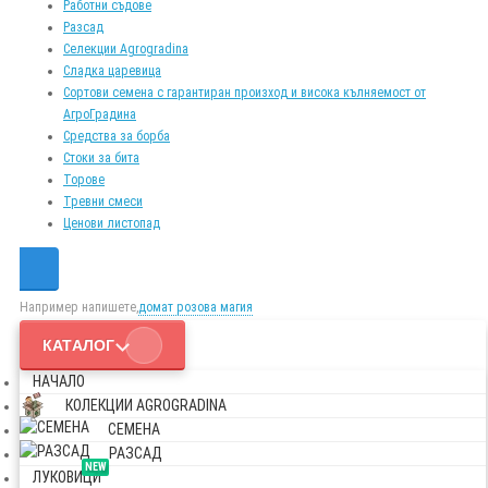
Работни съдове
Разсад
Селекции Agrogradina
Сладка царевица
Сортови семена с гарантиран произход и висока кълняемост от
АгроГрадина
Средства за борба
Стоки за бита
Торове
Тревни смеси
Ценови листопад
Например напишете,
домат розова магия
КАТАЛОГ
НАЧАЛО
КОЛЕКЦИИ AGROGRADINA
СЕМЕНА
РАЗСАД
NEW
ЛУКОВИЦИ