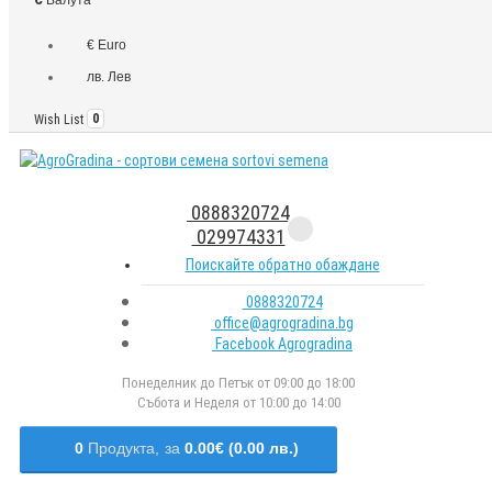
€ Euro
лв. Лев
Wish List
0
0888320724
029974331
Поискайте обратно обаждане
0888320724
office@agrogradina.bg
Facebook Agrogradina
Понеделник до Петък от 09:00 до 18:00
Събота и Неделя от 10:00 до 14:00
0
Продукта,
за
0.00€ (0.00 лв.)