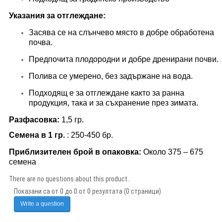
Указания за отглеждане:
Засява се на слънчево място в добре обработена
почва.
Предпочита плодородни и добре дренирани почви.
Полива се умерено, без задържане на вода.
Подходящ е за отглеждане както за ранна
продукция, така и за съхранение през зимата.
Разфасовка:
1,5
гр.
Семена в 1 гр.
:
250-450
бр.
Приблизителен брой в опаковка:
Около 375 – 675
семена
There are no questions about this product..
Показани са от 0 до 0 от 0 резултата (0 страници)
Write a question