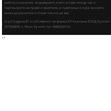
работа осъзнахме, че доверието което остава между нас и
партньорите ни прави и приятели, и съветници и хора на които
може да разчитате и стоим плътно до вас.
АгроГрадина.БГ е собственост на фирма КП Къмпани ЕООД булстат:
207040896 ,с. Мало Бучино тел. 0888320724
<
>