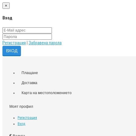
×
Вход
Регистрация
|
Забравена парола
Плащане
Доставка
Карта на местоположението
Моят профил
Регистрация
Вход
€
Валута