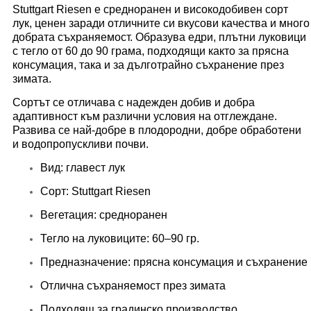
Stuttgart Riesen е средноранен и високодобивен сорт
лук, ценен заради отличните си вкусови качества и много
добрата съхраняемост. Образува едри, плътни луковици
с тегло от 60 до 90 грама, подходящи както за прясна
консумация, така и за дълготрайно съхранение през
зимата.
Сортът се отличава с надежден добив и добра
адаптивност към различни условия на отглеждане.
Развива се най-добре в плодородни, добре обработени
и водопропускливи почви.
Вид: главест лук
Сорт: Stuttgart Riesen
Вегетация: средноранен
Тегло на луковиците: 60–90 гр.
Предназначение: прясна консумация и съхранение
Отлична съхраняемост през зимата
Подходящ за градинско производство