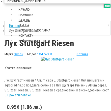
ИНФОРМАЦИОНЕН ЦЕНТЪР
SALE
NEW
НАЧАЛО
ПРОМОЦИИ
ЗА ДЕЦА
СЕМЕНА
Начало
Лук Stuttgart Riesen
УСЛОВИЯ ЗА ДОСТАВКА
КОНТАКТИ
Лук Stuttgart Riesen
ИНФОРМАЦИОНЕН ЦЕНТЪР
Марка
Seklos
Модел
145177-SEK
0 отзива
Кратко описание
Лук Щутгарт Риизен / Allium cepa L. Stuttgart Riesen Онлайн магазин
agrogradina.bg предлага семена за Лук Щутгарт Риизен / Allium cepa L.
Stuttgart Riesen. Stuttgart Riesen е средноранен и високодобивен сорт
...
Прочети повече...
0.95€ (1.86 лв.)