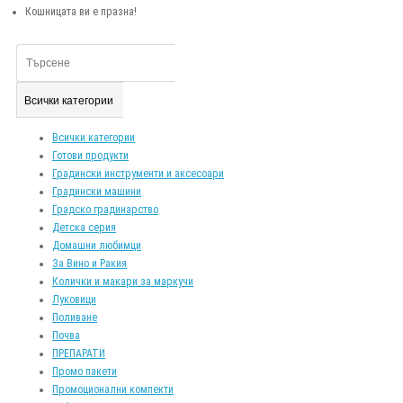
Кошницата ви е празна!
Всички категории
Всички категории
Готови продукти
Градински инструменти и аксесоари
Градински машини
Градско градинарство
Детска серия
Домашни любимци
За Вино и Ракия
Колички и макари за маркучи
Луковици
Поливане
Почва
ПРЕПАРАТИ
Промо пакети
Промоционални компекти