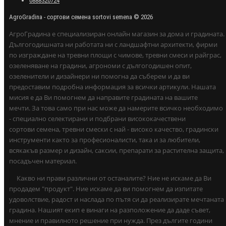
0888320724
AgroGradina - сортови семена sortovi semena © 2026
АгроГрадина е специализиран онлайн магазин за дома и градината.
Дългогодишната ни работата ни с ландшафтни архитекти, фирми
по изграждане на тревни площи с чимове, тревни смеси и райграс,
озеленяване на градини, агрономи с дългогодишен опит,
озеленители и дизайнери ни помогна да съберем и да ви
предоставим подробна информация за всички артикули. Нашата
мисия е да Ви помогнем да направите градината на вашите
мечти. За това само при нас може да намерите всичко необходимо
- специално селектирани и подбрани висококачествени
сортови семена, тревни смески с най - високо качество, градински
инструменти както за професионалисти, така и за любители,
всякакъв размер и дизайн, саксии, препарати за растителна защита,
посадъчен материал.
Какво ни прави различни от останалите? Ние не искаме да Ви
продадем "продукт". Ние искаме да ви помогнем да изпитате
удоволствие, радост и наслада по пътя си да реализирате мечтаната
градина. Нашият екип е винаги на разположение да даде съвет,
мнение и правилното решение при нужда. През дългите години