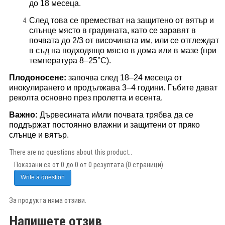
до 18 месеца.
След това се преместват на защитено от вятър и
слънце място в градината, като се заравят в
почвата до 2/3 от височината им, или се отглеждат
в съд на подходящо място в дома или в мазе (при
температура 8–25°C).
Плодоносене:
започва след 18–24 месеца от
инокулирането и продължава 3–4 години. Гъбите дават
реколта основно през пролетта и есента.
Важно:
Дървесината и/или почвата трябва да се
поддържат постоянно влажни и защитени от пряко
слънце и вятър.
There are no questions about this product..
Показани са от 0 до 0 от 0 резултата (0 страници)
Write a question
За продукта няма отзиви.
Напишете отзив