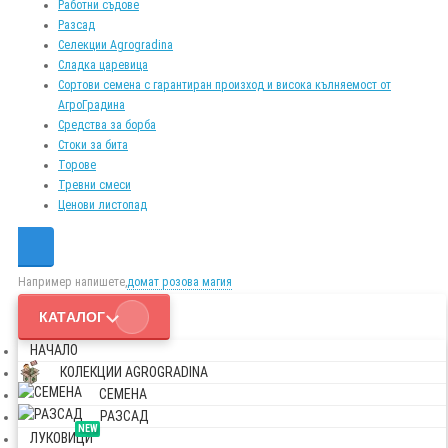
Работни съдове
Разсад
Селекции Agrogradina
Сладка царевица
Сортови семена с гарантиран произход и висока кълняемост от
АгроГрадина
Средства за борба
Стоки за бита
Торове
Тревни смеси
Ценови листопад
Например напишете,
домат розова магия
КАТАЛОГ
НАЧАЛО
КОЛЕКЦИИ AGROGRADINA
СЕМЕНА
РАЗСАД
NEW
ЛУКОВИЦИ