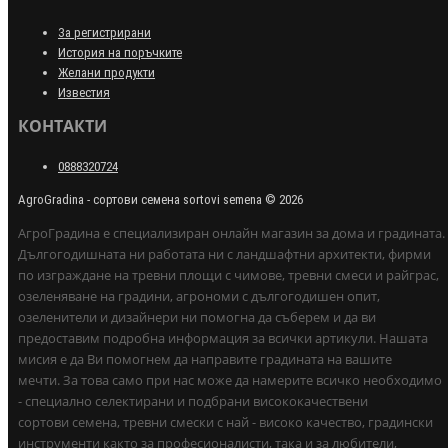
За регистрирани
История на поръчките
Желани продукти
Известия
КОНТАКТИ
0888320724
AgroGradina - сортови семена sortovi semena © 2026
АгроГрадина е специализиран онлайн магазин за дома и градината.
Дългогодишната ни работата ни с ландшафтни архитекти, фирми
по изграждане на тревни площи с чимове, тревни смеси и райграс,
озеленяване на градини, агрономи с дългогодишен опит,
озеленители и дизайнери ни помогна да съберем и да ви
предоставим подробна информация за всички артикули. Нашата
мисия е да Ви помогнем да направите градината на вашите
мечти. За това само при нас може да намерите всичко необходимо
- специално селектирани и подбрани висококачествени
сортови семена, тревни смески с най - високо качество, градински
инструменти както за професионалисти, така и за любители,