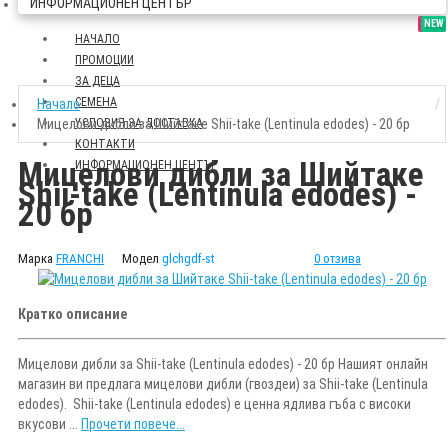
ИНФОРМАЦИОНЕН ЦЕНТЪР
SALE
NEW
НАЧАЛО
ПРОМОЦИИ
ЗА ДЕЦА
СЕМЕНА
Начало
Мицелови дибли за Шийтаке Shii-take (Lentinula edodes) - 20 бр
УСЛОВИЯ ЗА ДОСТАВКА
КОНТАКТИ
Мицелови дибли за Шийтаке
ИНФОРМАЦИОНЕН ЦЕНТЪР
Shii-take (Lentinula edodes) -
20 бр
Марка
FRANCHI
Модел
glchgdf-st
0 отзива
Кратко описание
Мицелови дибли за Shii-take (Lentinula edodes) - 20 бр Нашият онлайн
магазин ви предлага мицелови дибли (гвоздеи) за Shii-take (Lentinula
edodes). Shii-take (Lentinula edodes) е ценна ядлива гъба с високи
вкусови ...
Прочети повече...