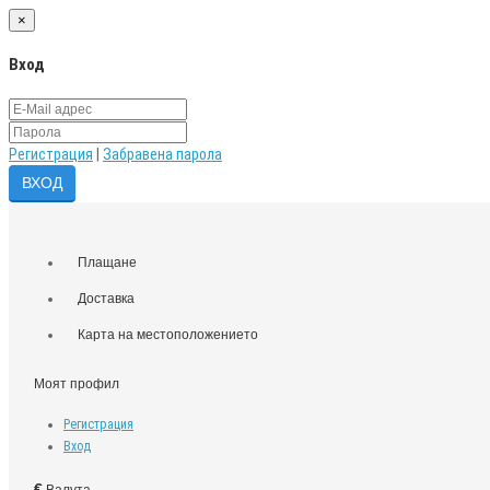
×
Вход
Регистрация
|
Забравена парола
Плащане
Доставка
Карта на местоположението
Моят профил
Регистрация
Вход
€
Валута