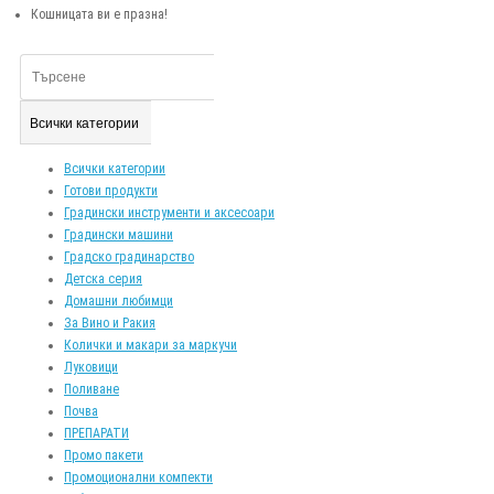
Кошницата ви е празна!
Всички категории
Всички категории
Готови продукти
Градински инструменти и аксесоари
Градински машини
Градско градинарство
Детска серия
Домашни любимци
За Вино и Ракия
Колички и макари за маркучи
Луковици
Поливане
Почва
ПРЕПАРАТИ
Промо пакети
Промоционални компекти