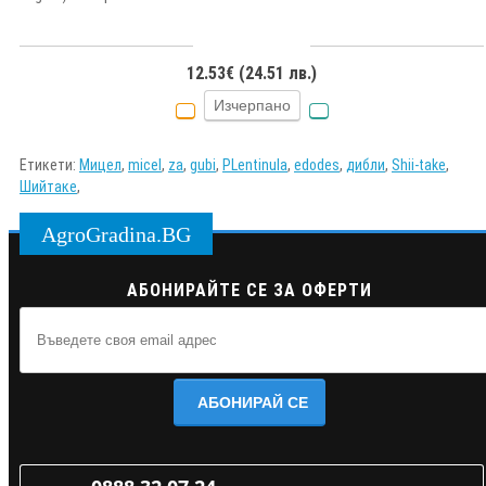
12.53€ (24.51 лв.)
Изчерпано
Етикети:
Мицел
,
micel
,
za
,
gubi
,
PLentinula
,
edodes
,
дибли
,
Shii-take
,
Шийтаке
,
AgroGradina.BG
АБОНИРАЙТЕ СЕ ЗА ОФЕРТИ
АБОНИРАЙ СЕ