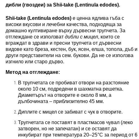
дибли (гвоздеи) за Shii-take (Lentinula edodes).
Shii-take (Lentinula edodes)
е ценна ядлива гъба с
високи вкусови и лечебни качества, подходяща за
домашно култивиране върху дървесни трупчета. За
отглеждане се използват
дибли с мицел
, които се
вграждат в здрави и пресни трупчета от дървесни
видове като бреза, кестен, бук, ясен, елша, топола, дъб и
други представители на сем. букови. Да не се използва
изгнило или старо дърво.
Метод на отглеждане:
В трупчетата се пробиват отвори на разстояние
около 10 см, подредени в шахматна решетка.
Диаметърът на отворите е около 8 мм, а
дълбочината – приблизително 45 мм.
Диплите с мицел се забиват с чук в отворите.
Трупчетата се поставят в пластмасов чувал (леко
затворен, но не запечатан) и се оставят да
инкубират при температура 20–25°C за период от 6