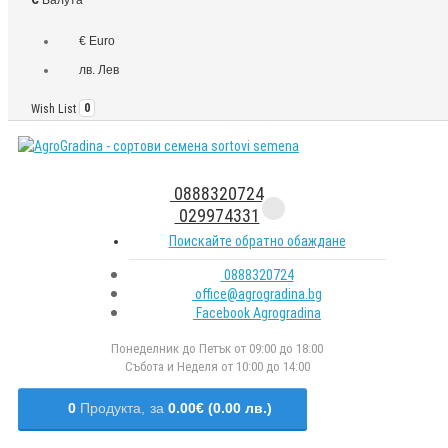
€ Euro
лв. Лев
Wish List
0
0888320724
029974331
Поискайте обратно обаждане
0888320724
office@agrogradina.bg
Facebook Agrogradina
Понеделник до Петък от 09:00 до 18:00
Събота и Неделя от 10:00 до 14:00
0
Продукта,
за
0.00€ (0.00 лв.)