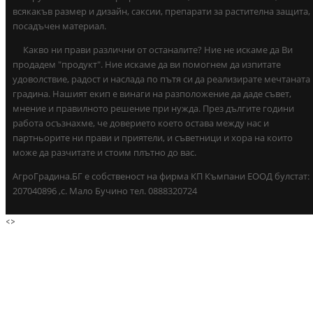
всякакъв размер и дизайн, саксии, препарати за растителна защита,
посадъчен материал.
Какво ни прави различни от останалите? Ние не искаме да Ви
продадем "продукт". Ние искаме да ви помогнем да изпитате
удоволствие, радост и наслада по пътя си да реализирате мечтаната
градина. Нашият екип е винаги на разположение да даде съвет,
мнение и правилното решение при нужда. През дългите години
работа осъзнахме, че доверието което остава между нас и
партньорите ни прави и приятели, и съветници и хора на които
може да разчитате и стоим плътно до вас.
АгроГрадина.БГ е собственост на фирма КП Къмпани ЕООД булстат:
207040896 ,с. Мало Бучино тел. 0888320724
<
>