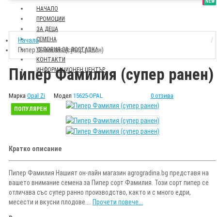
SALE
NEW
НАЧАЛО
ПРОМОЦИИ
ЗА ДЕЦА
СЕМЕНА
Начало
Пипер Фамилия (супер ранен)
УСЛОВИЯ ЗА ДОСТАВКА
КОНТАКТИ
Пипер Фамилия (супер ранен)
ИНФОРМАЦИОНЕН ЦЕНТЪР
Марка
Opal Zi
Модел
15625-OPAL
0 отзива
ПОПУЛЯРЕН
Кратко описание
Пипер Фамилия Нашият он-лайн магазин agrogradina.bg представя на
вашето внимание семена за Пипер сорт Фамилия. Този сорт пипер се
отличава със супер ранно производство, както и с много едри,
месести и вкусни плодове....
Прочети повече...