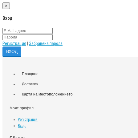
×
Вход
Регистрация
|
Забравена парола
Плащане
Доставка
Карта на местоположението
Моят профил
Регистрация
Вход
€
Валута