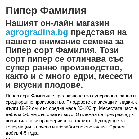
Пипер Фамилия
Н
ашият он-лайн магазин
agrogradina.bg
представя на
вашето внимание
семена за
Пипер сорт Фамилия. Този
сорт пипер
се отличава със
супер ранно производство,
както и с много едри, месести
и вкусни плодове.
Пипер сорт Фамилия е предназначен за суперранно, ранно и
средноранно производство. Плодовете са
висящи и гладки, с
дълги 18-22 см. със средна маса 80-100 гр.
Месестата част е
дебела 5-6 мм със сладък вкус.
Отглежда се чрез разсад в
полиетиленови оранжерии и на открито. Подходящ е за
консумация в прясно и преработено състояние.
Среден
добив 4-5 т
/
дка