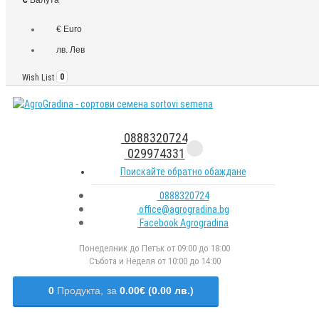
€ Euro
лв. Лев
Wish List
0
0888320724
029974331
Поискайте обратно обаждане
0888320724
office@agrogradina.bg
Facebook Agrogradina
Понеделник до Петък от 09:00 до 18:00
Събота и Неделя от 10:00 до 14:00
0
Продукта,
за
0.00€ (0.00 лв.)