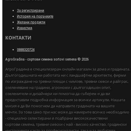
За регистрирани
История на поръчките
Желани продукти
Известия
КОНТАКТИ
0888320724
AgroGradina - сортови семена sortovi semena © 2026
АгроГрадина е специализиран онлайн магазин за дома и градината.
Дългогодишната ни работата ни с ландшафтни архитекти, фирми
по изграждане на тревни площи с чимове, тревни смеси и райграс,
озеленяване на градини, агрономи с дългогодишен опит,
озеленители и дизайнери ни помогна да съберем и да ви
предоставим подробна информация за всички артикули. Нашата
мисия е да Ви помогнем да направите градината на вашите
мечти. За това само при нас може да намерите всичко необходимо
- специално селектирани и подбрани висококачествени
сортови семена, тревни смески с най - високо качество, градински
инструменти както за професионалисти, така и за любители,