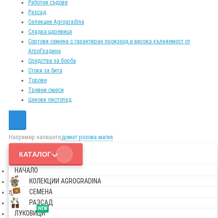
Работни съдове
Разсад
Селекции Agrogradina
Сладка царевица
Сортови семена с гарантиран произход и висока кълняемост от
АгроГрадина
Средства за борба
Стоки за бита
Торове
Тревни смеси
Ценови листопад
Например напишете,
домат розова магия
КАТАЛОГ
НАЧАЛО
КОЛЕКЦИИ AGROGRADINA
СЕМЕНА
РАЗСАД
NEW
ЛУКОВИЦИ