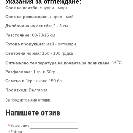
Указания за отглеждане
:
Срок на сеитба
:
януари -
март
Срок на разсаждане
:
април - май
Дълбочина на сеитба
: 2 - 3 см
Разстояние
:
60-70
/15
см
Готова продукция
:
май - октомври
Сеитбена норма:
150 - 180 гр
/
дка
о
Оптимално температура на почвата за поникване
:
15
С
Разфасовка: 1
гр. и 50гр
Семена в 1гр
:
около
15
0
бр.
Произход
:
България
За продукта няма отзиви.
Напишете отзив
Вашето име
Рейтинг