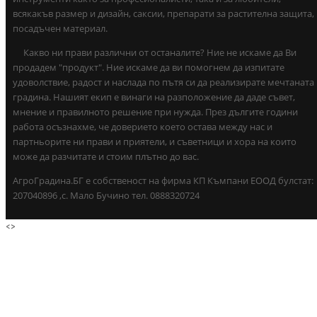
всякакъв размер и дизайн, саксии, препарати за растителна защита,
посадъчен материал.
Какво ни прави различни от останалите? Ние не искаме да Ви
продадем "продукт". Ние искаме да ви помогнем да изпитате
удоволствие, радост и наслада по пътя си да реализирате мечтаната
градина. Нашият екип е винаги на разположение да даде съвет,
мнение и правилното решение при нужда. През дългите години
работа осъзнахме, че доверието което остава между нас и
партньорите ни прави и приятели, и съветници и хора на които
може да разчитате и стоим плътно до вас.
АгроГрадина.БГ е собственост на фирма КП Къмпани ЕООД булстат:
207040896 ,с. Мало Бучино тел. 0888320724
<
>