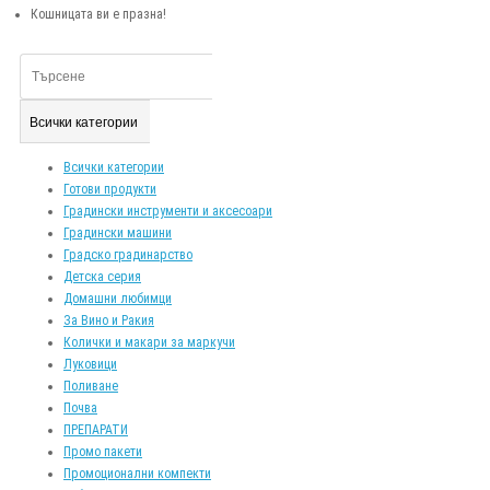
Кошницата ви е празна!
Всички категории
Всички категории
Готови продукти
Градински инструменти и аксесоари
Градински машини
Градско градинарство
Детска серия
Домашни любимци
За Вино и Ракия
Колички и макари за маркучи
Луковици
Поливане
Почва
ПРЕПАРАТИ
Промо пакети
Промоционални компекти