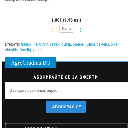
1.00€ (1.96 лв.)
Купи
Етикети:
пипер
,
Фамилия
,
зелен
,
супер
,
ранен
,
чушки
,
семена
,
piper
,
chushki
,
familiq
,
zelen
,
AgroGradina.BG
АБОНИРАЙТЕ СЕ ЗА ОФЕРТИ
АБОНИРАЙ СЕ