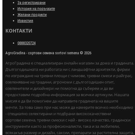
За регистрирани
История на поръчките
Желани продукти
Известия
КОНТАКТИ
0888320724
AgroGradina - сортови семена sortovi semena © 2026
АгроГрадина е специализиран онлайн магазин за дома и градината.
Дългогодишната ни работата ни с ландшафтни архитекти, фирми
по изграждане на тревни площи с чимове, тревни смеси и райграс,
озеленяване на градини, агрономи с дългогодишен опит,
озеленители и дизайнери ни помогна да съберем и да ви
предоставим подробна информация за всички артикули. Нашата
мисия е да Ви помогнем да направите градината на вашите
мечти. За това само при нас може да намерите всичко необходимо
- специално селектирани и подбрани висококачествени
сортови семена, тревни смески с най - високо качество, градински
инструменти както за професионалисти, така и за любители,
всякакъв размер и дизайн, саксии, препарати за растителна защита,