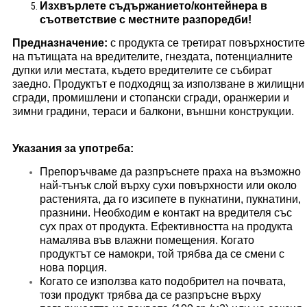
Изхвърлете съдържанието/контейнера в
съответствие с местните разпоредби!
Предназначение:
с продукта се третират повърхностите
на пътищата на вредителите, гнездата, потенциалните
дупки или местата, където вредителите се събират
заедно. Продуктът е подходящ за използване в жилищни
сгради, промишлени и стопански сгради, оранжерии и
зимни градини, тераси и балкони, външни конструкции.
Указания за употреба:
Препоръчваме да разпръснете праха на възможно
най-тънък слой върху сухи повърхности или около
растенията, да го изсипете в пукнатини, пукнатини,
празнини. Необходим е контакт на вредителя със
сух прах от продукта. Ефективността на продукта
намалява във влажни помещения. Когато
продуктът се намокри, той трябва да се смени с
нова порция.
Когато се използва като подобрител на почвата,
този продукт трябва да се разпръсне върху