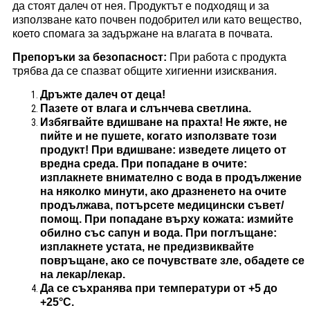
да стоят далеч от нея. Продуктът е подходящ и за
използване като почвен подобрител или като вещество,
което спомага за задържане на влагата в почвата.
Препоръки за безопасност:
При работа с продукта
трябва да се спазват общите хигиенни изисквания.
Дръжте далеч от деца!
Пазете от влага и слънчева светлина.
Избягвайте вдишване на прахта! Не яжте, не
пийте и не пушете, когато използвате този
продукт! При вдишване: изведете лицето от
вредна среда. При попадане в очите:
изплакнете внимателно с вода в продължение
на няколко минути, ако дразненето на очите
продължава, потърсете медицински съвет/
помощ. При попадане върху кожата: измийте
обилно със сапун и вода. При поглъщане:
изплакнете устата, не предизвиквайте
повръщане, ако се почувствате зле, обадете се
на лекар/лекар.
Да се ​​съхранява при температури от +5 до
+25°C.