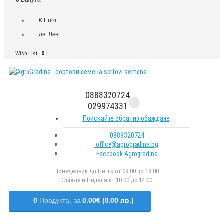
€ Euro
лв. Лев
Wish List
0
0888320724
029974331
Поискайте обратно обаждане
0888320724
office@agrogradina.bg
Facebook Agrogradina
Понеделник до Петък от 09:00 до 18:00
Събота и Неделя от 10:00 до 14:00
0
Продукта,
за
0.00€ (0.00 лв.)