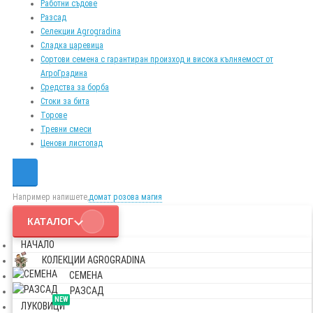
Работни съдове
Разсад
Селекции Agrogradina
Сладка царевица
Сортови семена с гарантиран произход и висока кълняемост от
АгроГрадина
Средства за борба
Стоки за бита
Торове
Тревни смеси
Ценови листопад
Например напишете,
домат розова магия
КАТАЛОГ
НАЧАЛО
КОЛЕКЦИИ AGROGRADINA
СЕМЕНА
РАЗСАД
NEW
ЛУКОВИЦИ