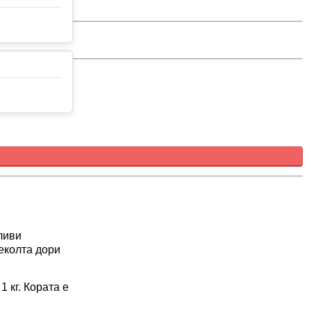
ливи
еколта дори
 кг. Кората е