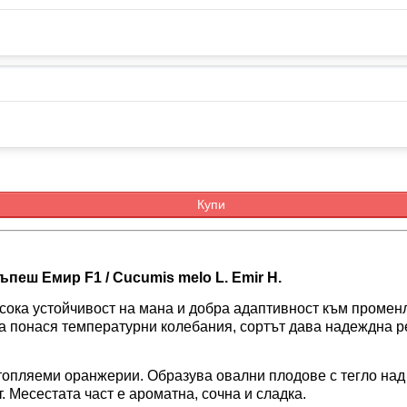
Купи
ъпеш Емир F1
/
Cucumis melo L.
Emir H
.
исока устойчивост на мана и добра адаптивност към промен
а понася температурни колебания, сортът дава надеждна р
топляеми оранжерии. Образува овални плодове с тегло над 1
. Месестата част е ароматна, сочна и сладка.