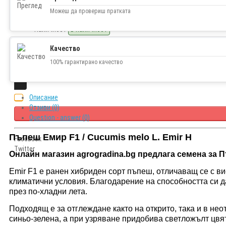
1.70€ (3.32 лв.)
Можеш да провериш пратката
Наличност
В наличност
Качество
100% гарантирано качество
Описание
Отзиви (0)
Question - answer (0)
Пъпеш Емир F1
/
Cucumis melo L.
Emir H
Facebook
Twitter
Онлайн магазин agrogradina.bg предлага семена за
П
Emir F1 е ранен хибриден сорт пъпеш, отличаващ се с в
климатични условия. Благодарение на способността си д
през по-хладни лета.
Подходящ е за отглеждане както на открито, така и в нео
синьо-зелена, а при узряване придобива светложълт цвят