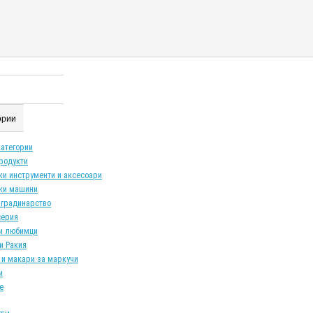
гории
категории
продукти
ки инструменти и аксесоари
ки машини
 градинарство
серия
и любимци
и Ракия
 и макари за маркучи
и
е