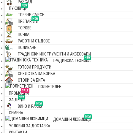
РАЗСАД
NEW
ЛУКОВИЦИ
ТРЕВНИ СМЕСИ
NEW
ПРЕПАРАТИ
ТОРОВЕ
ПОЧВА
РАБОТНИ СЪДОВЕ
ПОЛИВАНЕ
ГРАДИНСКИ ИНСТРУМЕНТИ И АКСЕСОАРИ
NEW
ГРАДИНСКА ТЕХНИКА
ГОТОВИ ПРОДУКТИ
СРЕДСТВА ЗА БОРБА
СТОКИ ЗА БИТА
ПОЛИЕТИЛЕН
SALE
ПРОМОЦИИ
NEW
ЗА ДЕЦА
NEW
ВИНО И РАКИЯ
СЕМЕНА
NEW
ДОМАШНИ ЛЮБИМЦИ
УСЛОВИЯ ЗА ДОСТАВКА
КОНТАКТИ