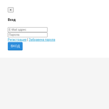
×
Вход
Регистрация
|
Забравена парола