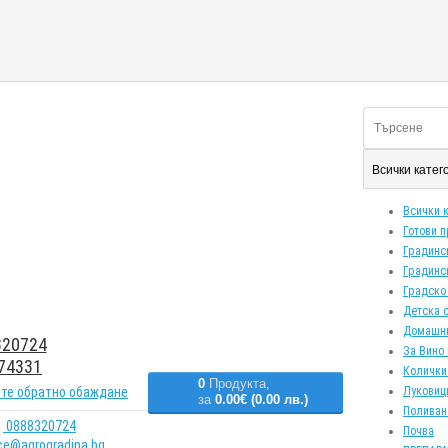
Всички кате
Всички 
Готови 
Градинс
Градинс
Градско
Детска 
Домашн
20724
За Вино 
74331
Колички
0
Продукта,
те обратно обаждане
Луковиц
за
0.00€ (0.00 лв.)
Поливан
0888320724
Почва
ice@agrogradina.bg