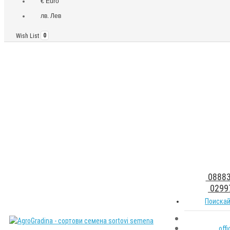
€ Euro
лв. Лев
Wish List
0
08883
0299
Поискай
off