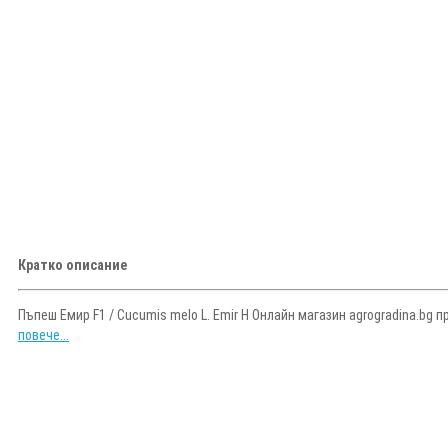
Кратко описание
Пъпеш Емир F1 / Cucumis melo L. Emir H Онлайн магазин agrogradina.bg п
повече...