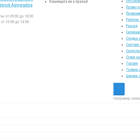
ПРЕПАР
Кошницата ви е празна!
ebook Agrogradina
Промо п
Промоци
к от 09:00 до 18:00
Работни
от 10:00 до 14:00
Разсад
Селекци
Сладка 
Сортови
Средств
Стоки за
Торове
Тревни 
Ценови 
Например напиш