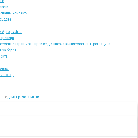
АТИ
акети
онални компекти
 съдове
и Agrogradina
царевица
 семена с гарантиран произход и висока кълняемост от АгроГрадина
а за борба
 бита
смеси
листопад
ете,
домат розова магия