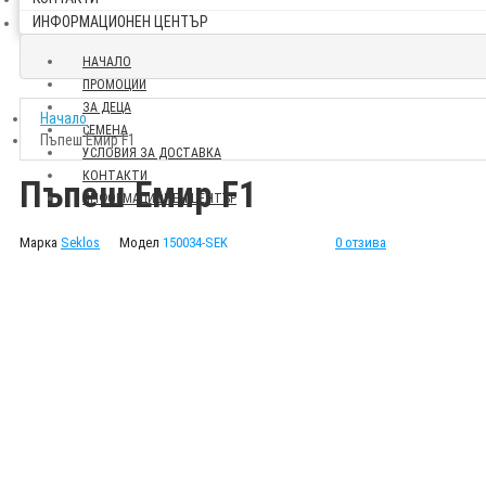
ИНФОРМАЦИОНЕН ЦЕНТЪР
НАЧАЛО
ПРОМОЦИИ
ЗА ДЕЦА
Начало
СЕМЕНА
Пъпеш Емир F1
УСЛОВИЯ ЗА ДОСТАВКА
КОНТАКТИ
Пъпеш Емир F1
ИНФОРМАЦИОНЕН ЦЕНТЪР
Марка
Seklos
Модел
150034-SEK
0 отзива