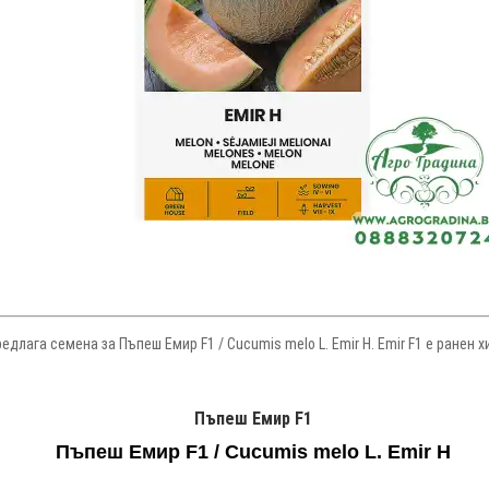
редлага семена за Пъпеш Емир F1 / Cucumis melo L. Emir H. Emir F1 е ранен
Пъпеш Емир F1
Пъпеш Емир F1
/
Cucumis melo L.
Emir H