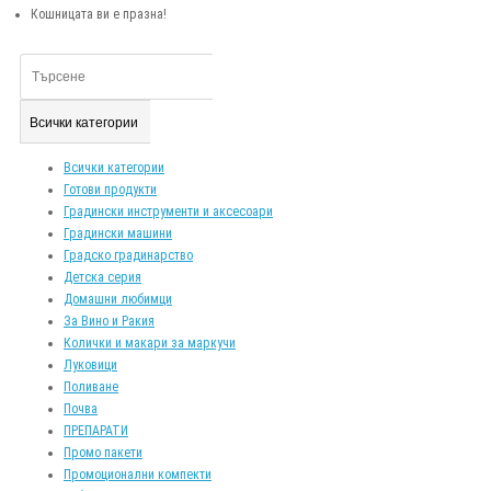
Кошницата ви е празна!
Всички категории
Всички категории
Готови продукти
Градински инструменти и аксесоари
Градински машини
Градско градинарство
Детска серия
Домашни любимци
За Вино и Ракия
Колички и макари за маркучи
Луковици
Поливане
Почва
ПРЕПАРАТИ
Промо пакети
Промоционални компекти