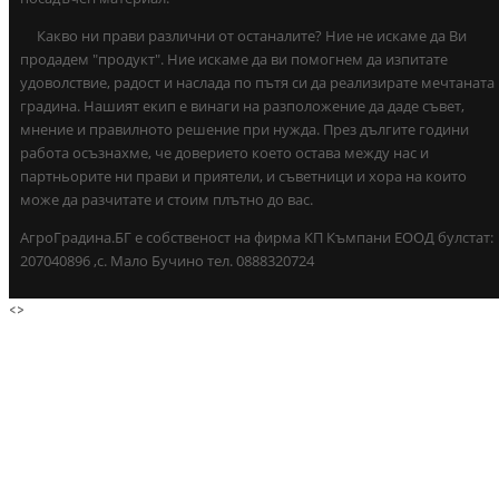
Какво ни прави различни от останалите? Ние не искаме да Ви
продадем "продукт". Ние искаме да ви помогнем да изпитате
удоволствие, радост и наслада по пътя си да реализирате мечтаната
градина. Нашият екип е винаги на разположение да даде съвет,
мнение и правилното решение при нужда. През дългите години
работа осъзнахме, че доверието което остава между нас и
партньорите ни прави и приятели, и съветници и хора на които
може да разчитате и стоим плътно до вас.
АгроГрадина.БГ е собственост на фирма КП Къмпани ЕООД булстат:
207040896 ,с. Мало Бучино тел. 0888320724
<
>