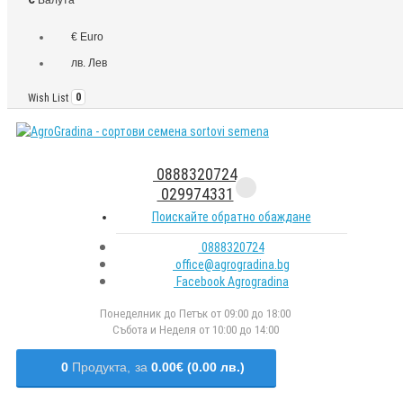
€ Euro
лв. Лев
Wish List
0
0888320724
029974331
Поискайте обратно обаждане
0888320724
office@agrogradina.bg
Facebook Agrogradina
Понеделник до Петък от 09:00 до 18:00
Събота и Неделя от 10:00 до 14:00
0
Продукта,
за
0.00€ (0.00 лв.)