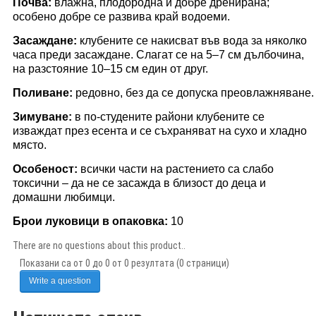
Почва:
влажна, плодородна и добре дренирана;
особено добре се развива край водоеми.
Засаждане:
клубените се накисват във вода за няколко
часа преди засаждане. Слагат се на 5–7 см дълбочина,
на разстояние 10–15 см един от друг.
Поливане:
редовно, без да се допуска преовлажняване.
Зимуване:
в по-студените райони клубените се
изваждат през есента и се съхраняват на сухо и хладно
място.
Особеност:
всички части на растението са слабо
токсични – да не се засажда в близост до деца и
домашни любимци.
Брои луковици в опаковка:
10
There are no questions about this product..
Показани са от 0 до 0 от 0 резултата (0 страници)
Write a question