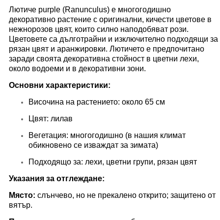
Лютиче purple (Ranunculus) е многогодишно
декоративно растение с оригинални, кичести цветове в
нежнорозов цвят, които силно наподобяват рози.
Цветовете са дълготрайни и изключително подходящи за
рязан цвят и аранжировки. Лютичето е предпочитано
заради своята декоративна стойност в цветни лехи,
около водоеми и в декоративни зони.
Основни характеристики:
Височина на растението: около 65 см
Цвят: лилав
Вегетация: многогодишно (в нашия климат
обикновено се изваждат за зимата)
Подходящо за: лехи, цветни групи, рязан цвят
Указания за отглеждане:
Място:
слънчево, но не прекалено открито; защитено от
вятър.