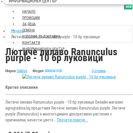
ИНФОРМАЦИОНЕН ЦЕНТЪР
SALE
NEW
НАЧАЛО
ПРОМОЦИИ
ЗА ДЕЦА
СЕМЕНА
Начало
Лютиче лилаво Ranunculus purple - 10 бр луковици
УСЛОВИЯ ЗА ДОСТАВКА
КОНТАКТИ
Лютиче лилаво Ranunculus
ИНФОРМАЦИОНЕН ЦЕНТЪР
purple - 10 бр луковици
Марка
Seklos
Модел
006834-SEK
0 отзива
Кратко описание
Лютиче лилаво Ranunculus purple - 10 бр луковици Онлайн магазин
agrogradina.bg представя Лютиче лилаво Ranunculus purple. Лютиче
purple (Ranunculus) е многогодишно декоративно растение с
оригинални, кичести цвето...
Прочети повече...