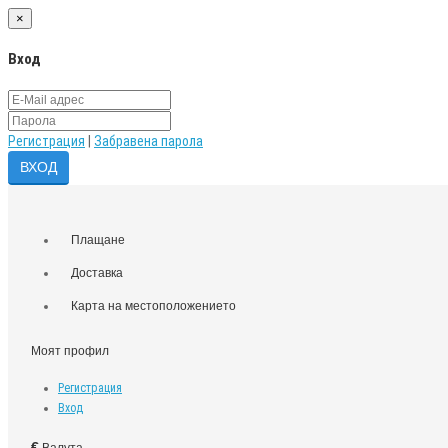
×
Вход
Регистрация
|
Забравена парола
Плащане
Доставка
Карта на местоположението
Моят профил
Регистрация
Вход
€
Валута