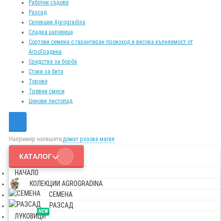
Работни съдове
Разсад
Селекции Agrogradina
Сладка царевица
Сортови семена с гарантиран произход и висока кълняемост от
АгроГрадина
Средства за борба
Стоки за бита
Торове
Тревни смеси
Ценови листопад
Например напишете,
домат розова магия
КАТАЛОГ
НАЧАЛО
КОЛЕКЦИИ AGROGRADINA
СЕМЕНА
РАЗСАД
NEW
ЛУКОВИЦИ