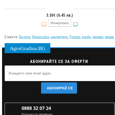
3.30€ (6.45 лв.)
Изчерпано
Етикети:
Лютиче
,
Ranunculus
,
ранункулус
,
Розово
,
purple
,
лилави
,
лилав
,
AgroGradina.BG
АБОНИРАЙТЕ СЕ ЗА ОФЕРТИ
АБОНИРАЙ СЕ
0888 32 07 24
Поръчка по телефона