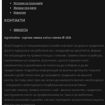
История на поръчките
Желани продукти
Известия
КОНТАКТИ
0888320724
AgroGradina - сортови семена sortovi semena © 2026
АгроГрадина е специализиран онлайн магазин за дома и градината.
Дългогодишната ни работата ни с ландшафтни архитекти, фирми
по изграждане на тревни площи с чимове, тревни смеси и райграс,
озеленяване на градини, агрономи с дългогодишен опит,
озеленители и дизайнери ни помогна да съберем и да ви
предоставим подробна информация за всички артикули. Нашата
мисия е да Ви помогнем да направите градината на вашите
мечти. За това само при нас може да намерите всичко необходимо
- специално селектирани и подбрани висококачествени
сортови семена, тревни смески с най - високо качество, градински
инструменти както за професионалисти, така и за любители,
всякакъв размер и дизайн, саксии, препарати за растителна защита,
посадъчен материал.