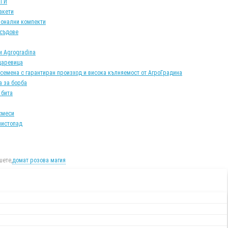
АТИ
акети
онални компекти
 съдове
и Agrogradina
царевица
 семена с гарантиран произход и висока кълняемост от АгроГрадина
а за борба
 бита
смеси
листопад
ете,
домат розова магия