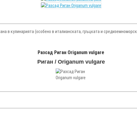
вана в кулинарията (особено в италианската, гръцката и средиземноморск
Разсад Риган Origanum vulgare
Риган / Origanum vulgare