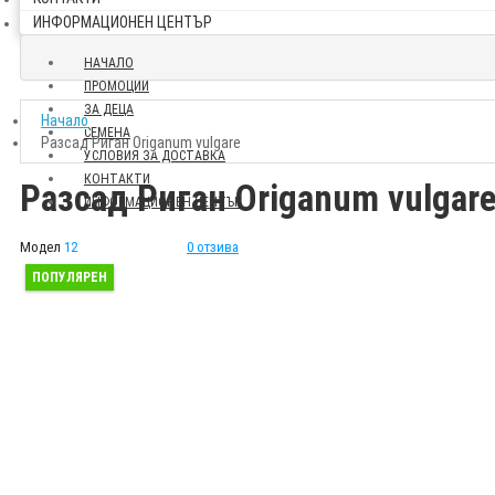
ИНФОРМАЦИОНЕН ЦЕНТЪР
НАЧАЛО
ПРОМОЦИИ
ЗА ДЕЦА
Начало
СЕМЕНА
Разсад Риган Origanum vulgare
УСЛОВИЯ ЗА ДОСТАВКА
КОНТАКТИ
Разсад Риган Origanum vulgar
ИНФОРМАЦИОНЕН ЦЕНТЪР
Модел
12
0 отзива
ПОПУЛЯРЕН