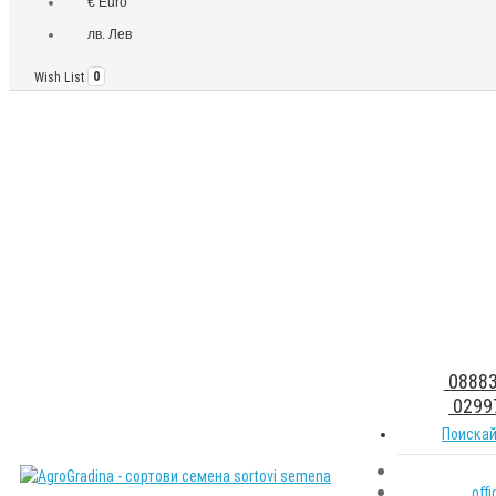
€ Euro
лв. Лев
Wish List
0
08883
0299
Поискай
off