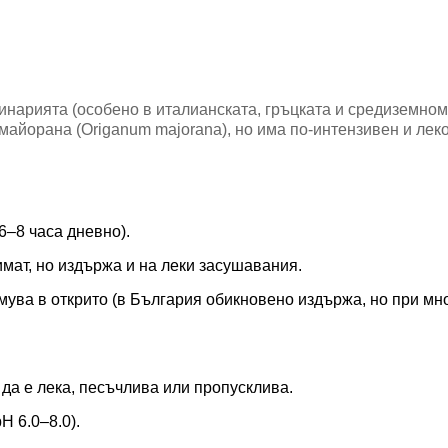
инарията (особено в италианската, гръцката и средиземно
майорана (Origanum majorana), но има по-интензивен и леко
–8 часа дневно).
мат, но издържа и на леки засушавания.
ува в открито (в България обикновено издържа, но при мн
да е лека, песъчлива или пропусклива.
H 6.0–8.0).