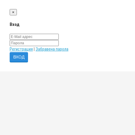
×
Вход
Регистрация
|
Забравена парола