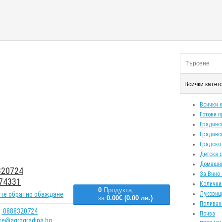
Всички кате
Всички 
Готови 
Градинс
Градинс
Градско
Детска 
Домашн
20724
За Вино 
74331
Колички
0
Продукта,
те обратно обаждане
Луковиц
за
0.00€ (0.00 лв.)
Поливан
0888320724
Почва
ice@agrogradina.bg