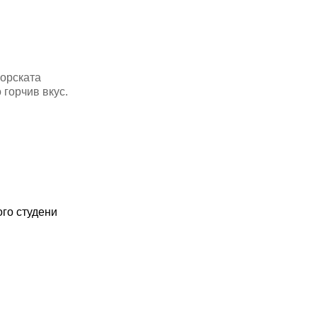
морската
 горчив вкус.
ого студени