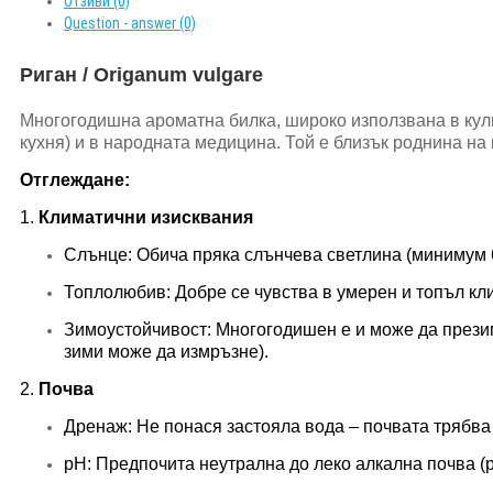
Отзиви (0)
Question - answer (0)
Риган / Origanum vulgare
Многогодишна ароматна билка, широко използвана в кул
кухня) и в народната медицина. Той е близък роднина на 
Отглеждане:
1.
Климатични изисквания
Слънце: Обича пряка слънчева светлина (минимум 6
Топлолюбив: Добре се чувства в умерен и топъл кли
Зимоустойчивост: Многогодишен е и може да презим
зими може да измръзне).
2.
Почва
Дренаж: Не понася застояла вода – почвата трябва 
pH: Предпочита неутрална до леко алкална почва (p