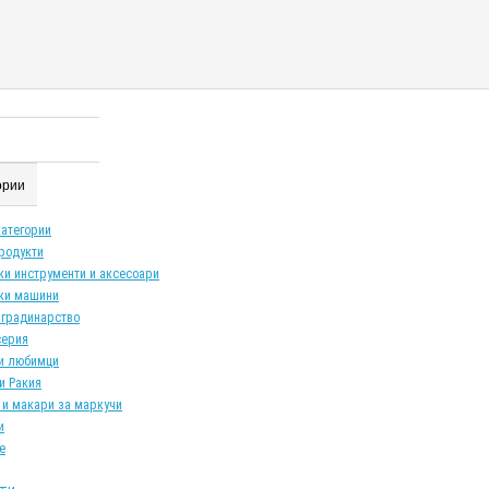
гории
категории
продукти
ки инструменти и аксесоари
ки машини
 градинарство
серия
и любимци
и Ракия
 и макари за маркучи
и
е