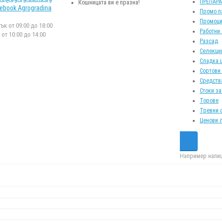
ПРЕПАР
Кошницата ви е празна!
ebook Agrogradina
Промо п
Промоци
к от 09:00 до 18:00
Работни
от 10:00 до 14:00
Разсад
Селекци
Сладка 
Сортови
Средств
Стоки за
Торове
Тревни 
Ценови 
Например напиш