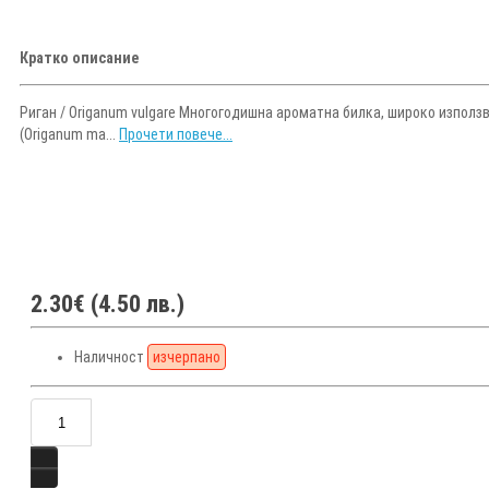
Кратко описание
Риган / Origanum vulgare Многогодишна ароматна билка, широко използ
(Origanum ma...
Прочети повече...
2.30€ (4.50 лв.)
Наличност
изчерпано