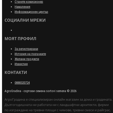
Станете комисионер
Намаления
Информационен център
СОЦИАЛНИ МРЕЖИ
МОЯТ ПРОФИЛ
За регистрирани
История на поръчките
Желани продукти
Известия
КОНТАКТИ
0888320724
AgroGradina - сортови семена sortovi semena © 2026
АгроГрадина е специализиран онлайн магазин за дома и градината.
Дългогодишната ни работата ни с ландшафтни архитекти, фирми
по изграждане на тревни площи с чимове, тревни смеси и райграс,