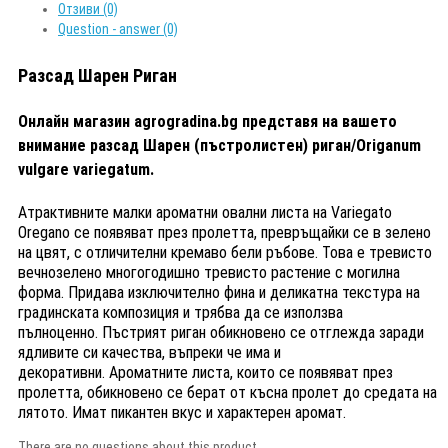
Отзиви (0)
Question - answer (0)
Разсад Шарен Риган
Онлайн магазин agrogradina.bg представя на вашето
внимание разсад Шарен (пъстролистен) риган/Оriganum
vulgare variegatum.
Атрактивните малки ароматни овални листа на Variegato
Oregano се появяват през пролетта, превръщайки се в зелено
на цвят, с отличителни кремаво бели ръбове. Това е тревисто
вечнозелено многогодишно тревисто растение с могилна
форма. Придава изключително фина и деликатна текстура на
градинската композиция и трябва да се използва
пълноценно. Пъстрият риган обикновено се отглежда заради
ядливите си качества, въпреки че има и
декоративни. Ароматните листа, които се появяват през
пролетта, обикновено се берат от късна пролет до средата на
лятото. Имат пикантен вкус и характерен аромат.
There are no questions about this product..