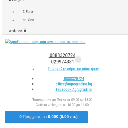
€ Euro
лв. Лев
Wish List
0
0888320724
029974331
Поискайте обратно обаждане
0888320724
office@agrogradina.bg
Facebook Agrogradina
Понеделник до Петък от 09:00 до 18:00
Събота и Неделя от 10:00 до 14:00
0
Продукта,
за
0.00€ (0.00 лв.)