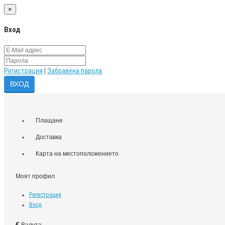
×
Вход
Регистрация
|
Забравена парола
Плащане
Доставка
Карта на местоположението
Моят профил
Регистрация
Вход
€
Валута