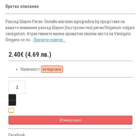
Кратко описание
Разсад Шарен Риган Онлайн магазин agrogradina.bg представя на
вашето внимание разсад Шарен (пъстролистен) риган/Оriganum vulgare
variegatum. Атрактивните малки ароматни овални листа на Variegato
Oregano се по...
Прочети повече...
2.40€ (4.69 лв.)
Наличност
изчерпано
Изчерпано
Facebook