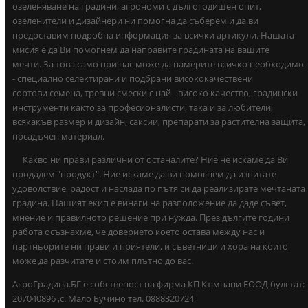
озеленяване на градини, агрономи с дългогодишен опит,
озеленители и дизайнери ни помогна да съберем и да ви
предоставим подробна информация за всички артикули. Нашата
мисия е да Ви помогнем да направите градината на вашите
мечти. За това само при нас може да намерите всичко необходимо
- специално селектирани и подбрани висококачествени
сортови семена, тревни смески с най - високо качество, градински
инструменти както за професионалисти, така и за любители,
всякакъв размер и дизайн, саксии, препарати за растителна защита,
посадъчен материал.
Какво ни прави различни от останалите? Ние не искаме да Ви
продадем "продукт". Ние искаме да ви помогнем да изпитате
удоволствие, радост и наслада по пътя си да реализирате мечтаната
градина. Нашият екип е винаги на разположение да даде съвет,
мнение и правилното решение при нужда. През дългите години
работа осъзнахме, че доверието което остава между нас и
партньорите ни прави и приятели, и съветници и хора на които
може да разчитате и стоим плътно до вас.
АгроГрадина.БГ е собственост на фирма КП Къмпани ЕООД булстат:
207040896 ,с. Мало Бучино тел. 0888320724