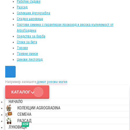
Работни съдове
Разсад
Селекции Agrogradina
Сладка царевица
Сортови семена с гарантиран произход и висока кълняемост от
АгроГрадина
Средства за борба
Стоки за бита
Торове
Тревни смеси
Ценови листопад
Например напишете,
домат розова магия
КАТАЛОГ
НАЧАЛО
КОЛЕКЦИИ AGROGRADINA
СЕМЕНА
РАЗСАД
NEW
ЛУКОВИЦИ