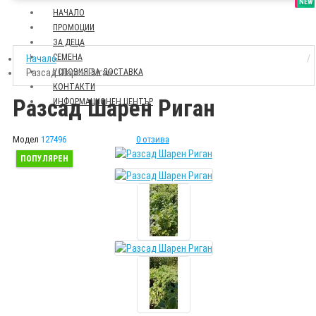
SALE
NEW
НАЧАЛО
ПРОМОЦИИ
ЗА ДЕЦА
СЕМЕНА
Начало
Разсад Шарен Риган
УСЛОВИЯ ЗА ДОСТАВКА
КОНТАКТИ
Разсад Шарен Риган
ИНФОРМАЦИОНЕН ЦЕНТЪР
Модел
127496
0 отзива
ПОПУЛЯРЕН