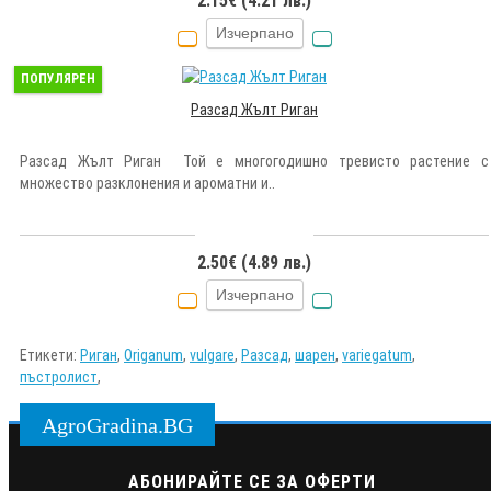
2.15€ (4.21 лв.)
Изчерпано
ПОПУЛЯРЕН
Разсад Жълт Риган
Разсад Жълт Риган Той е многогодишно тревисто растение с
множество разклонения и ароматни и..
2.50€ (4.89 лв.)
Изчерпано
Етикети:
Риган
,
Оriganum
,
vulgare
,
Разсад
,
шарен
,
variegatum
,
пъстролист
,
AgroGradina.BG
АБОНИРАЙТЕ СЕ ЗА ОФЕРТИ