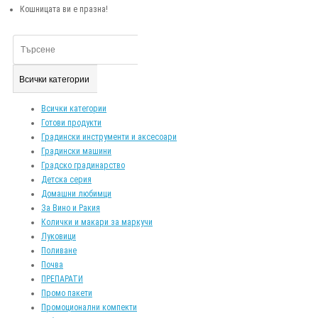
Кошницата ви е празна!
Всички категории
Всички категории
Готови продукти
Градински инструменти и аксесоари
Градински машини
Градско градинарство
Детска серия
Домашни любимци
За Вино и Ракия
Колички и макари за маркучи
Луковици
Поливане
Почва
ПРЕПАРАТИ
Промо пакети
Промоционални компекти