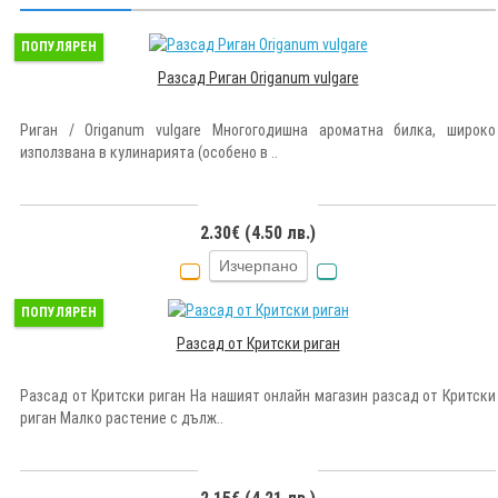
ПОПУЛЯРЕН
Разсад Риган Origanum vulgare
Риган / Origanum vulgare Многогодишна ароматна билка, широко
използвана в кулинарията (особено в ..
2.30€ (4.50 лв.)
Изчерпано
ПОПУЛЯРЕН
Разсад от Критски риган
Разсад от Критски риган На нашият онлайн магазин разсад от Критски
риган Малко растение с дълж..