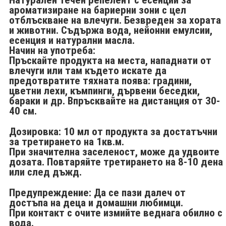
ароматизиране на бариерни зони с цел
отблъскване на влечуги. Безвреден за хората
и животни. Съдържа вода, нейонни емулсии,
есенция и натурални масла.
Начин на употреба:
Пръскайте продукта на места, нападнати от
влечуги или там където искате да
предотвратите тяхната поява: градини,
цветни лехи, къмпинги, дървени беседки,
бараки и др. Впръсквайте на дистанция от 30-
40 см.
Дозировка: 10 мл от продукта за достатъчни
за третирането на 1кв.м.
При значителна заселеност, може да удвоите
дозата. Повтаряйте третирането на 8-10 дена
или след дъжд.
Предупреждение: Да се пази далеч от
достъпа на деца и домашни любимци.
При контакт с очите измийте веднага обилно с
вода.