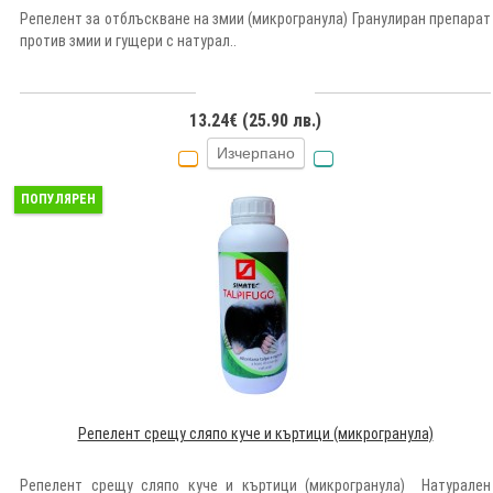
Репелент за отблъскване на змии (микрогранула) Гранулиран препарат
против змии и гущери с натурал..
13.24€ (25.90 лв.)
Изчерпано
ПОПУЛЯРЕН
Репелент срещу сляпо куче и къртици (микрогранула)
Репелент срещу сляпо куче и къртици (микрогранула) Натурален