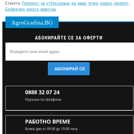
Етикети:
Репелент
,
за
,
отблъскване
,
на
,
змии
,
течен
,
snakes
,
repelent
,
Безвреден
,
хората
,
животни
,
AgroGradina.BG
АБОНИРАЙТЕ СЕ ЗА ОФЕРТИ
АБОНИРАЙ СЕ
0888 32 07 24
Поръчка по телефона
РАБОТНО ВРЕМЕ
Всеки ден от 09:00 до 19:00 часа