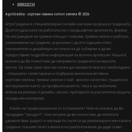
0888320724
AgroGradina - сортови семена sortovi semena © 2026
АгроГрадина е специализиран онлайн магазин за дома и градината.
Дългогодишната ни работата ни с ландшафтни архитекти, фирми
по изграждане на тревни площи с чимове, тревни смеси и райграс,
озеленяване на градини, агрономи с дългогодишен опит,
озеленители и дизайнери ни помогна да съберем и да ви
предоставим подробна информация за всички артикули. Нашата
мисия е да Ви помогнем да направите градината на вашите
мечти. За това само при нас може да намерите всичко необходимо
- специално селектирани и подбрани висококачествени
сортови семена, тревни смески с най - високо качество, градински
инструменти както за професионалисти, така и за любители,
всякакъв размер и дизайн, саксии, препарати за растителна защита,
посадъчен материал.
Какво ни прави различни от останалите? Ние не искаме да Ви
продадем "продукт". Ние искаме да ви помогнем да изпитате
удоволствие, радост и наслада по пътя си да реализирате мечтаната
градина. Нашият екип е винаги на разположение да даде съвет,