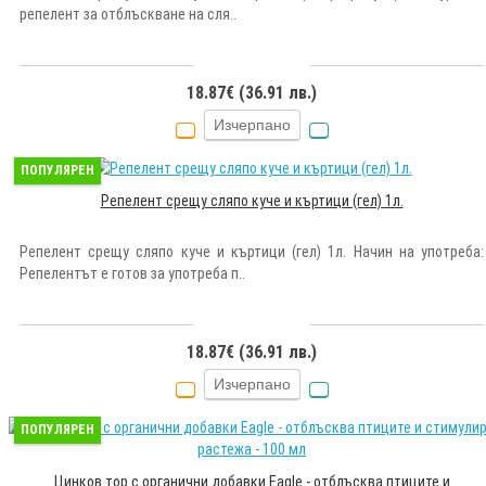
репелент за отблъскване на сля..
18.87€ (36.91 лв.)
Изчерпано
ПОПУЛЯРЕН
Репелент срещу сляпо куче и къртици (гел) 1л.
Репелент срещу сляпо куче и къртици (гел) 1л. Начин на употреба:
Репелентът е готов за употреба п..
18.87€ (36.91 лв.)
Изчерпано
ПОПУЛЯРЕН
Цинков тор с органични добавки Eagle - отблъсква птиците и