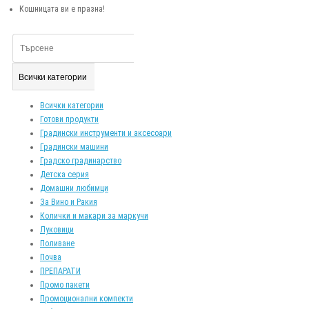
Кошницата ви е празна!
Всички категории
Всички категории
Готови продукти
Градински инструменти и аксесоари
Градински машини
Градско градинарство
Детска серия
Домашни любимци
За Вино и Ракия
Колички и макари за маркучи
Луковици
Поливане
Почва
ПРЕПАРАТИ
Промо пакети
Промоционални компекти