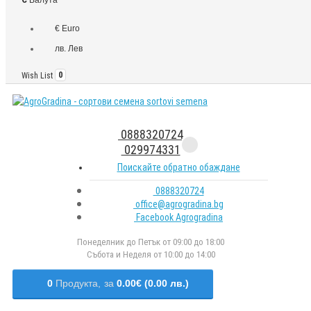
€ Euro
лв. Лев
Wish List
0
0888320724
029974331
Поискайте обратно обаждане
0888320724
office@agrogradina.bg
Facebook Agrogradina
Понеделник до Петък от 09:00 до 18:00
Събота и Неделя от 10:00 до 14:00
0
Продукта,
за
0.00€ (0.00 лв.)