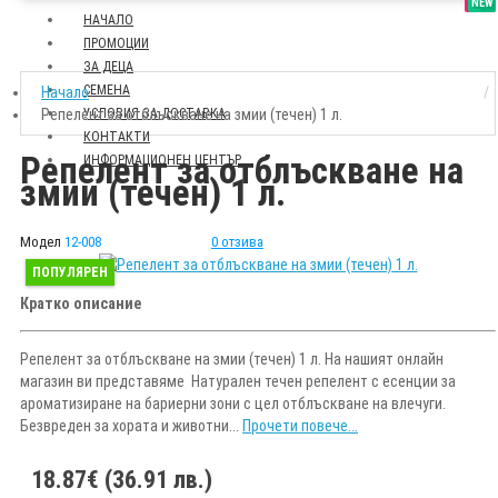
SALE
NEW
НАЧАЛО
ПРОМОЦИИ
ЗА ДЕЦА
СЕМЕНА
Начало
Репелент за отблъскване на змии (течен) 1 л.
УСЛОВИЯ ЗА ДОСТАВКА
КОНТАКТИ
Репелент за отблъскване на
ИНФОРМАЦИОНЕН ЦЕНТЪР
змии (течен) 1 л.
Модел
12-008
0 отзива
ПОПУЛЯРЕН
Кратко описание
Репелент за отблъскване на змии (течен) 1 л. На нашият онлайн
магазин ви представяме Натурален течен репелент с есенции за
ароматизиране на бариерни зони с цел отблъскване на влечуги.
Безвреден за хората и животни...
Прочети повече...
18.87€ (36.91 лв.)