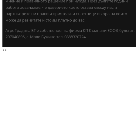
мнение и правилното решение при нужда. През дългите години
работа осъзнахме, че доверието което остава между нас и
партньорите ни прави и приятели, и съветници и хора на които
може да разчитате и стоим плътно до вас.
АгроГрадина.БГ е собственост на фирма КП Къмпани ЕООД булстат:
207040896 ,с. Мало Бучино тел. 0888320724
<
>