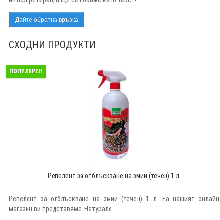
интерпретиран, а ще се покаже като текст!
Дайте обратна връзка
СХОДНИ ПРОДУКТИ
ПОПУЛЯРЕН
Репелент за отблъскване на змии (течен) 1 л.
Репелент за отблъскване на змии (течен) 1 л. На нашият онлайн
магазин ви представяме Натурале..