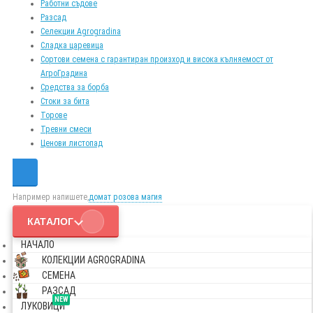
Работни съдове
Разсад
Селекции Agrogradina
Сладка царевица
Сортови семена с гарантиран произход и висока кълняемост от
АгроГрадина
Средства за борба
Стоки за бита
Торове
Тревни смеси
Ценови листопад
Например напишете,
домат розова магия
КАТАЛОГ
НАЧАЛО
КОЛЕКЦИИ AGROGRADINA
СЕМЕНА
РАЗСАД
NEW
ЛУКОВИЦИ