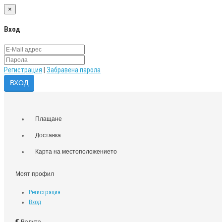
×
Вход
Регистрация
|
Забравена парола
Плащане
Доставка
Карта на местоположението
Моят профил
Регистрация
Вход
€
Валута