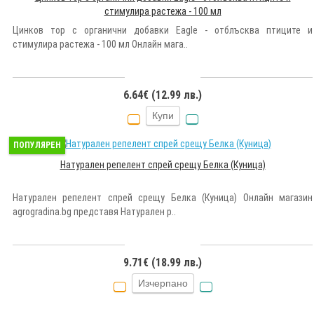
стимулира растежа - 100 мл
Цинков тор с органични добавки Eagle - отблъсква птиците и
стимулира растежа - 100 мл Онлайн мага..
6.64€ (12.99 лв.)
Купи
ПОПУЛЯРЕН
Натурален репелент спрей срещу Белка (Куница)
Натурален репелент спрей срещу Белка (Куница) Онлайн магазин
agrogradina.bg представя Натурален р..
9.71€ (18.99 лв.)
Изчерпано