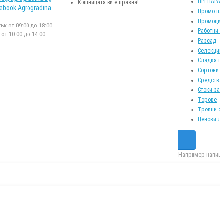
ПРЕПАР
Кошницата ви е празна!
ebook Agrogradina
Промо п
Промоци
к от 09:00 до 18:00
Работни
от 10:00 до 14:00
Разсад
Селекци
Сладка 
Сортови
Средств
Стоки за
Торове
Тревни 
Ценови 
Например напиш