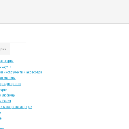
гории
категории
продукти
ки инструменти и аксесоари
ки машини
 градинарство
серия
и любимци
и Ракия
 и макари за маркучи
и
е