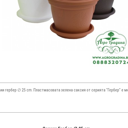
ии гербер ∅ 25 cm. Пластмасовата зелена саксия от серията "Гербер" е м