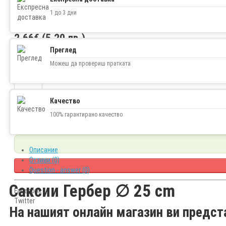
1 до 3 дни
2.66€ (5.20 лв.)
Преглед
Наличност
изчерпано
Можеш да провериш пратката
Качество
100% гарантирано качество
Описание
Отзиви (0)
Question - answer (0)
Саксии Гербер ∅ 25 cm
Facebook
Twitter
На нашият онлайн магазин ви предст