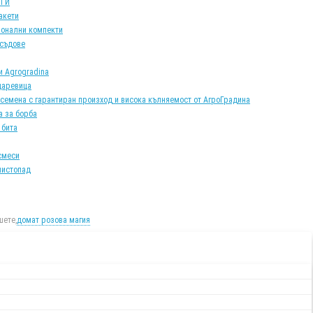
АТИ
акети
онални компекти
 съдове
и Agrogradina
царевица
 семена с гарантиран произход и висока кълняемост от АгроГрадина
а за борба
 бита
смеси
листопад
ете,
домат розова магия