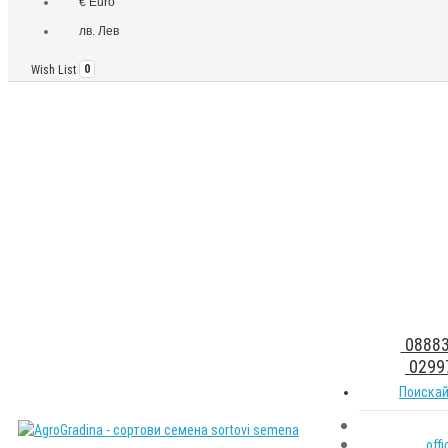
€ Euro
лв. Лев
Wish List
0
08883
0299
Поискай
off