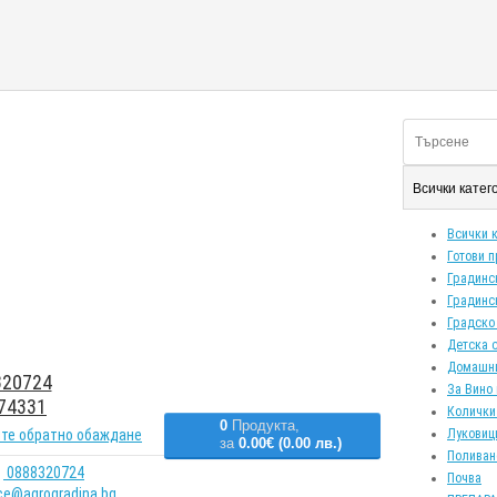
Всички кате
Всички 
Готови 
Градинс
Градинс
Градско
Детска 
Домашн
20724
За Вино 
74331
Колички
0
Продукта,
те обратно обаждане
Луковиц
за
0.00€ (0.00 лв.)
Поливан
0888320724
Почва
ice@agrogradina.bg