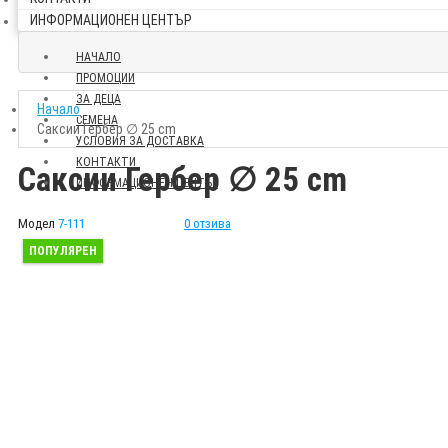
ИНФОРМАЦИОНЕН ЦЕНТЪР
НАЧАЛО
ПРОМОЦИИ
ЗА ДЕЦА
Начало
СЕМЕНА
Саксии Гербер ∅ 25 cm
УСЛОВИЯ ЗА ДОСТАВКА
КОНТАКТИ
Саксии Гербер ∅ 25 cm
ИНФОРМАЦИОНЕН ЦЕНТЪР
Модел
7-111
0 отзива
ПОПУЛЯРЕН