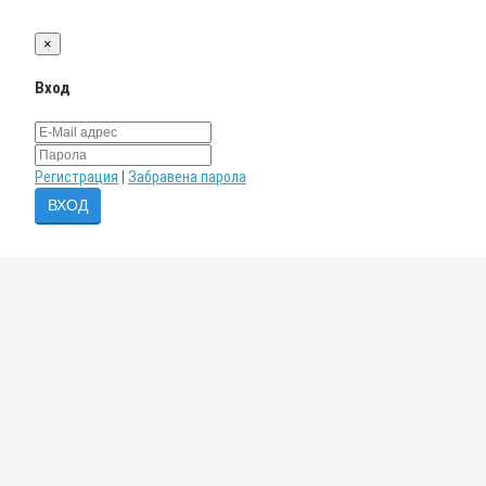
×
Вход
Регистрация
|
Забравена парола