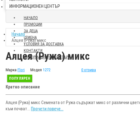
ИНФОРМАЦИОНЕН ЦЕНТЪР
НАЧАЛО
ПРОМОЦИИ
ЗА ДЕЦА
Начало
СЕМЕНА
Алцея (Ружа) микс
УСЛОВИЯ ЗА ДОСТАВКА
КОНТАКТИ
Алцея (Ружа) микс
ИНФОРМАЦИОНЕН ЦЕНТЪР
Марка
Flori
Модел
1272
0 отзива
ПОПУЛЯРЕН
Кратко описание
Алцея (Ружа) микс Семената от Ружа съдържат микс от различни цвето
към почват...
Прочети повече...