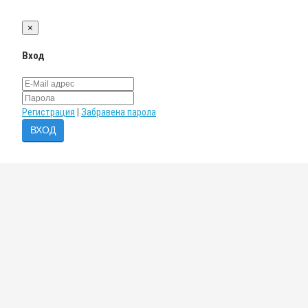
×
Вход
Регистрация
|
Забравена парола