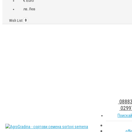
€ Euro
лв. Лев
Wish List
0
08883
0299
Поискай
off