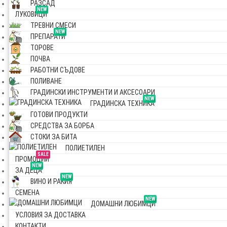
РАЗСАД
NEW
ЛУКОВИЦИ
ТРЕВНИ СМЕСИ
NEW
ПРЕПАРАТИ
ТОРОВЕ
ПОЧВА
РАБОТНИ СЪДОВЕ
ПОЛИВАНЕ
ГРАДИНСКИ ИНСТРУМЕНТИ И АКСЕСОАРИ
NEW
ГРАДИНСКА ТЕХНИКА
ГОТОВИ ПРОДУКТИ
СРЕДСТВА ЗА БОРБА
СТОКИ ЗА БИТА
ПОЛИЕТИЛЕН
SALE
ПРОМОЦИИ
NEW
ЗА ДЕЦА
NEW
ВИНО И РАКИЯ
СЕМЕНА
NEW
ДОМАШНИ ЛЮБИМЦИ
УСЛОВИЯ ЗА ДОСТАВКА
КОНТАКТИ