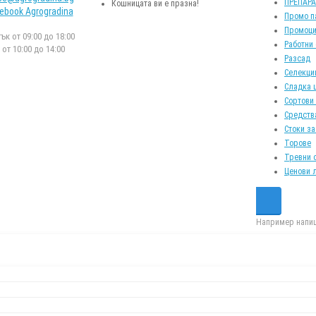
ПРЕПАР
Кошницата ви е празна!
ebook Agrogradina
Промо п
Промоци
к от 09:00 до 18:00
Работни
от 10:00 до 14:00
Разсад
Селекци
Сладка 
Сортови
Средств
Стоки за
Торове
Тревни 
Ценови 
Например напиш