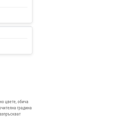
но цвете, обича
ючителна градина
разпръскват