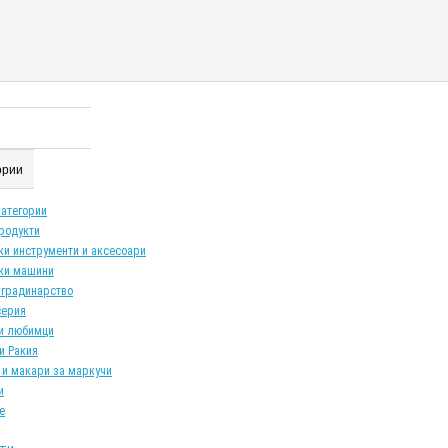
гории
категории
продукти
ки инструменти и аксесоари
ки машини
 градинарство
серия
и любимци
и Ракия
 и макари за маркучи
и
е