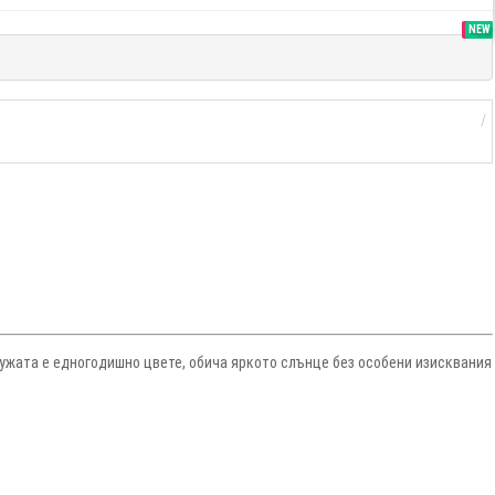
SALE
NEW
Ружата е едногодишно цвете, обича яркото слънце без особени изисквания