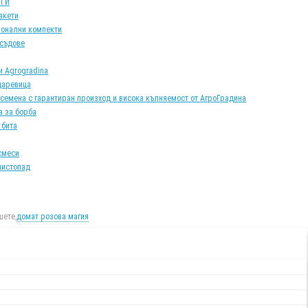
АТИ
акети
онални компекти
 съдове
и Agrogradina
царевица
 семена с гарантиран произход и висока кълняемост от АгроГрадина
а за борба
 бита
смеси
листопад
ете,
домат розова магия