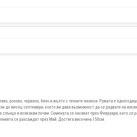
во, розово, червено, бяло и жълто с техните нюанси. Ружата е едногодиш
ли до месец септември, което ви дава възможност да се радвате на изкл
ко слънце и всякакви почви. Семената се засяват през Февруари, като се 
стенията се разсаждат през Май. Достига височина 150см.