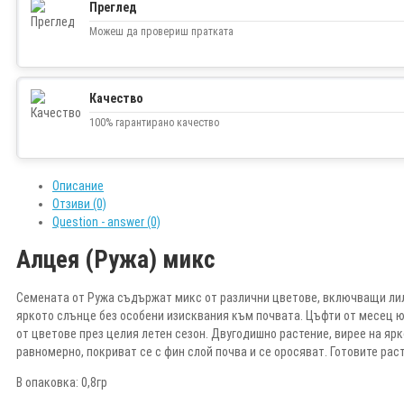
Преглед
Можеш да провериш пратката
Качество
100% гарантирано качество
Описание
Отзиви (0)
Question - answer (0)
Алцея (Ружа) микс
Семената от Ружа съдържат микс от различни цветове, включващи лила
яркото слънце без особени изисквания към почвата. Цъфти от месец ю
от цветове през целия летен сезон. Двугодишно растение, вирее на яр
равномерно, покриват се с фин слой почва и се оросяват. Готовите ра
В опаковка: 0,8гр