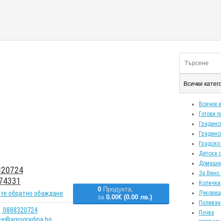
Всички кате
Всички 
Готови 
Градинс
Градинс
Градско
Детска 
Домашн
20724
За Вино 
74331
Колички
0
Продукта,
те обратно обаждане
Луковиц
за
0.00€ (0.00 лв.)
Поливан
0888320724
Почва
ice@agrogradina.bg