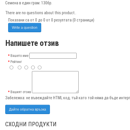
Семена в един грам: 130бр.
There are no questions about this product..
Показани са от 0 до 0 от 0 резултата (0 страници)
Write a question
Напишете отзив
Вашето име
Рейтинг
Вашият отзив
Забележка:
не въвеждайте HTML код, тъй като той няма да бъде интерп
Дайте обратна връзка
СХОДНИ ПРОДУКТИ