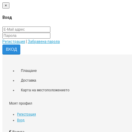
×
Вход
Регистрация
|
Забравена парола
Плащане
Доставка
Карта на местоположението
Моят профил
Регистрация
Вход
€
Валута