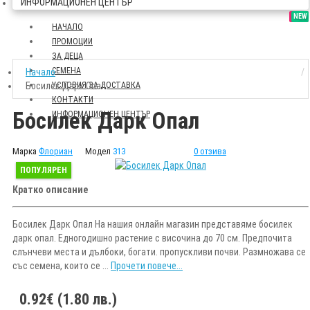
ИНФОРМАЦИОНЕН ЦЕНТЪР
SALE
NEW
НАЧАЛО
ПРОМОЦИИ
ЗА ДЕЦА
СЕМЕНА
Начало
Босилек Дарк Опал
УСЛОВИЯ ЗА ДОСТАВКА
КОНТАКТИ
Босилек Дарк Опал
ИНФОРМАЦИОНЕН ЦЕНТЪР
Марка
Флориан
Модел
313
0 отзива
ПОПУЛЯРЕН
Кратко описание
Босилек Дарк Опал На нашия онлайн магазин представяме босилек
дарк опал. Едногодишно растение с височина до 70 см. Предпочита
слънчеви места и дълбоки, богати. пропускливи почви. Размножава се
със семена, които се ...
Прочети повече...
0.92€ (1.80 лв.)