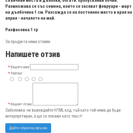
слънчеви места и дълбоки, богати. пропускливи почви.
Размножава се със семена, които се засяват февруари - март
на дълбочина 1 см. Разсажда се на постоянно място в края на
април - началото на май.
Разфасовка 1 гр
За продукта няма отзиви.
Напишете отзив
Вашето име
Рейтинг
Вашият отзив
Забележка:
не въвеждайте HTML код, тъй като той няма да бъде
интерпретиран, а ще се покаже като текст!
Дайте обратна връзка