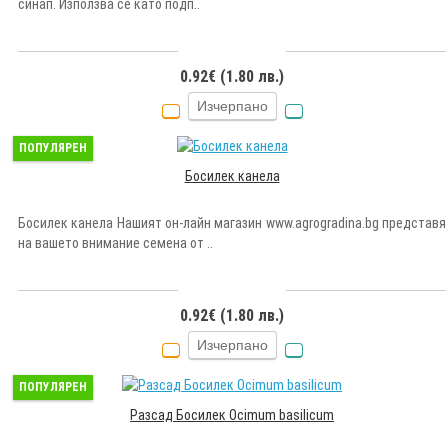
синап. Използва се като подп..
0.92€ (1.80 лв.)
Изчерпано
ПОПУЛЯРЕН
Босилек канела
Босилек канела Нашият он-лайн магазин www.agrogradina.bg представя
на вашето внимание семена от ..
0.92€ (1.80 лв.)
Изчерпано
ПОПУЛЯРЕН
Разсад Босилек Ocimum basilicum