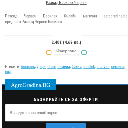
Разсад Босилек Червен
Разсад Червен Босилек Онлайн магазин agrogradina.bg
предлага Разсад Червен Босилек. ..
2.40€ (4.69 лв.)
Изчерпано
Етикети:
Босилек
,
Дарк
,
Опал
,
семена
,
билки
,
bosilek
,
cherven
,
semena
,
bilki
,
AgroGradina.BG
АБОНИРАЙТЕ СЕ ЗА ОФЕРТИ