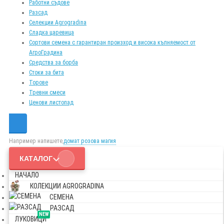
Работни съдове
Разсад
Селекции Agrogradina
Сладка царевица
Сортови семена с гарантиран произход и висока кълняемост от
АгроГрадина
Средства за борба
Стоки за бита
Торове
Тревни смеси
Ценови листопад
Например напишете,
домат розова магия
КАТАЛОГ
НАЧАЛО
КОЛЕКЦИИ AGROGRADINA
СЕМЕНА
РАЗСАД
NEW
ЛУКОВИЦИ