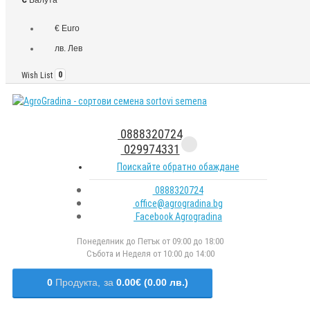
€ Euro
лв. Лев
Wish List
0
0888320724
029974331
Поискайте обратно обаждане
0888320724
office@agrogradina.bg
Facebook Agrogradina
Понеделник до Петък от 09:00 до 18:00
Събота и Неделя от 10:00 до 14:00
0
Продукта,
за
0.00€ (0.00 лв.)