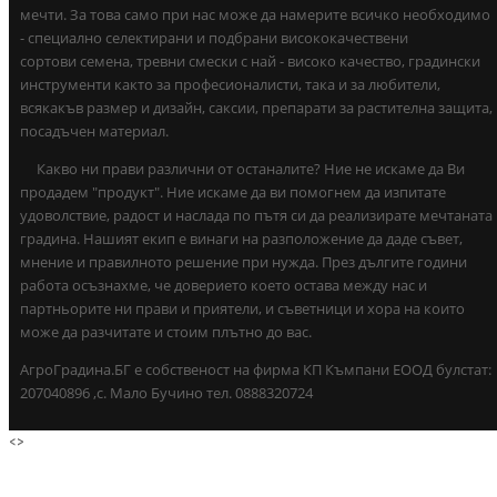
мечти. За това само при нас може да намерите всичко необходимо
- специално селектирани и подбрани висококачествени
сортови семена, тревни смески с най - високо качество, градински
инструменти както за професионалисти, така и за любители,
всякакъв размер и дизайн, саксии, препарати за растителна защита,
посадъчен материал.
Какво ни прави различни от останалите? Ние не искаме да Ви
продадем "продукт". Ние искаме да ви помогнем да изпитате
удоволствие, радост и наслада по пътя си да реализирате мечтаната
градина. Нашият екип е винаги на разположение да даде съвет,
мнение и правилното решение при нужда. През дългите години
работа осъзнахме, че доверието което остава между нас и
партньорите ни прави и приятели, и съветници и хора на които
може да разчитате и стоим плътно до вас.
АгроГрадина.БГ е собственост на фирма КП Къмпани ЕООД булстат:
207040896 ,с. Мало Бучино тел. 0888320724
<
>