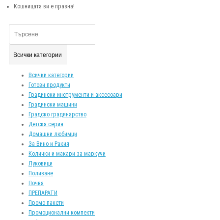
Кошницата ви е празна!
Всички категории
Всички категории
Готови продукти
Градински инструменти и аксесоари
Градински машини
Градско градинарство
Детска серия
Домашни любимци
За Вино и Ракия
Колички и макари за маркучи
Луковици
Поливане
Почва
ПРЕПАРАТИ
Промо пакети
Промоционални компекти