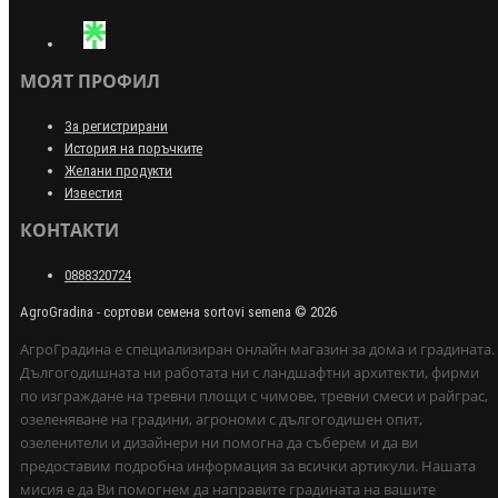
МОЯТ ПРОФИЛ
За регистрирани
История на поръчките
Желани продукти
Известия
КОНТАКТИ
0888320724
AgroGradina - сортови семена sortovi semena © 2026
АгроГрадина е специализиран онлайн магазин за дома и градината.
Дългогодишната ни работата ни с ландшафтни архитекти, фирми
по изграждане на тревни площи с чимове, тревни смеси и райграс,
озеленяване на градини, агрономи с дългогодишен опит,
озеленители и дизайнери ни помогна да съберем и да ви
предоставим подробна информация за всички артикули. Нашата
мисия е да Ви помогнем да направите градината на вашите