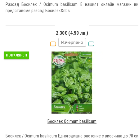
Разсад Босилек / Ocimum basilicum В нашият онлайн магазин ви
представяме разсад Босилек&nbs..
2.30€ (4.50 лв.)
Изчерпано
ПОПУЛЯРЕН
Босилек Ocimum basilicum
Босилек / Ocimum basilicum Едногодишно растение с височина до 70 си