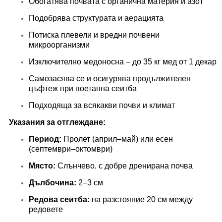
Обогатява почвата с органична материя и азот
Подобрява структурата и аерацията
Потиска плевели и вредни почвени
микроорганизми
Изключително медоносна – до 35 кг мед от 1 декар
Самозасява се и осигурява продължителен
цъфтеж при поетапна сеитба
Подходяща за всякакви почви и климат
Указания за отглеждане:
Период:
Пролет (април–май) или есен
(септември–октомври)
Място:
Слънчево, с добре дренирана почва
Дълбочина:
2–3 см
Редова сеитба:
на разстояние 20 см между
редовете