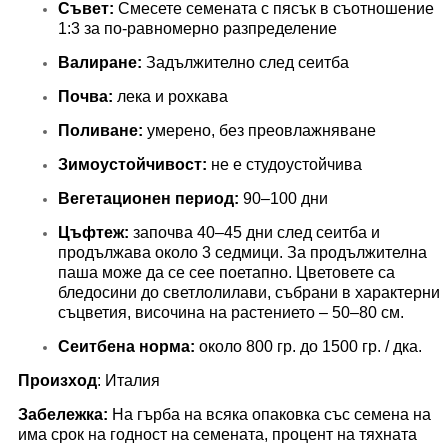
Съвет:
Смесете семената с пясък в съотношение
1:3 за по-равномерно разпределение
Валиране:
Задължително след сеитба
Почва:
лека и рохкава
Поливане:
умерено, без преовлажняване
Зимоустойчивост:
не е студоустойчива
Вегетационен период:
90–100 дни
Цъфтеж:
започва 40–45 дни след сеитба и
продължава около 3 седмици. За продължителна
паша може да се сее поетапно. Цветовете са
бледосини до светлолилави, събрани в характерни
съцветия, височина на растението – 50–80 см.
Сеитбена норма:
около 800 гр. до 1500 гр. / дка.
Произход
: Италия
Забележка:
На гърба на всяка опаковка със семена на
има срок на годност на семената, процент на тяхната