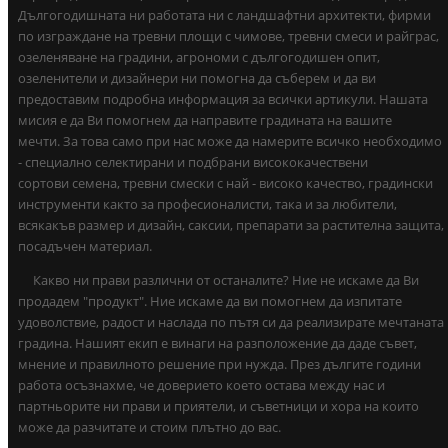
Дългогодишната ни работата ни с ландшафтни архитекти, фирми
по изграждане на тревни площи с чимове, тревни смеси и райграс,
озеленяване на градини, агрономи с дългогодишен опит,
озеленители и дизайнери ни помогна да съберем и да ви
предоставим подробна информация за всички артикули. Нашата
мисия е да Ви помогнем да направите градината на вашите
мечти. За това само при нас може да намерите всичко необходимо
- специално селектирани и подбрани висококачествени
сортови семена, тревни смески с най - високо качество, градински
инструменти както за професионалисти, така и за любители,
всякакъв размер и дизайн, саксии, препарати за растителна защита,
посадъчен материал.
Какво ни прави различни от останалите? Ние не искаме да Ви
продадем "продукт". Ние искаме да ви помогнем да изпитате
удоволствие, радост и наслада по пътя си да реализирате мечтаната
градина. Нашият екип е винаги на разположение да даде съвет,
мнение и правилното решение при нужда. През дългите години
работа осъзнахме, че доверието което остава между нас и
партньорите ни прави и приятели, и съветници и хора на които
може да разчитате и стоим плътно до вас.