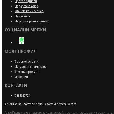
Производители
Подарете ваучер
Станете комисионер
Намаления
Информационен център
СОЦИАЛНИ МРЕЖИ
МОЯТ ПРОФИЛ
За регистрирани
История на поръчките
Желани продукти
Известия
КОНТАКТИ
0888320724
AgroGradina - сортови семена sortovi semena © 2026
АгроГрадина е специализиран онлайн магазин за дома и градината.