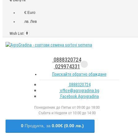
€ Euro
лв. Лев
Wish List
0
0888320724
029974331
Поискайте обратно обаждане
0888320724
office@agrogradina.bg
Facebook Agrogradina
Понеделник до Петък от 09:00 до 18:00
Събота и Неделя от 10:00 до 14:00
0
Продукта,
за
0.00€ (0.00 лв.)