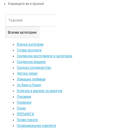
Кошницата ви е празна!
Всички категории
Всички категории
Готови продукти
Градински инструменти и аксесоари
Градински машини
Градско градинарство
Детска серия
Домашни любимци
За Вино и Ракия
Колички и макари за маркучи
Луковици
Поливане
Почва
ПРЕПАРАТИ
Промо пакети
Промоционални компекти