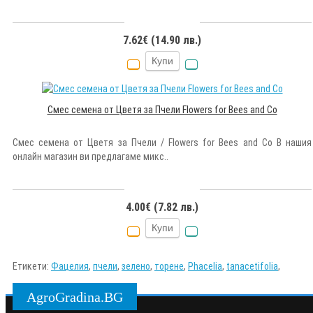
7.62€ (14.90 лв.)
Купи
Смес семена от Цветя за Пчели Flowers for Bees and Co
Смес семена от Цветя за Пчели / Flowers for Bees and Co В нашия
онлайн магазин ви предлагаме микс..
4.00€ (7.82 лв.)
Купи
Етикети:
Фацелия
,
пчели
,
зелено
,
торене
,
Phacelia
,
tanacetifolia
,
AgroGradina.BG