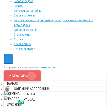
Работни съдове
Разсад
Селекции Agrogradina
Сладка царевица
Сортови семена с гарантиран произход и висока кълняемост от
АгроГрадина
Средства за борба
Стоки за бита
Торове
Тревни смеси
Ценови листопад
Например напишете,
домат розова магия
КАТАЛОГ
НАЧАЛО
КОЛЕКЦИИ AGROGRADINA
СЕМЕНА
РАЗСАД
NEW
ЛУКОВИЦИ