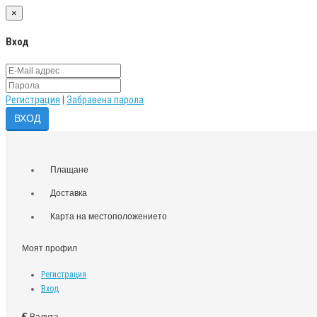
×
Вход
Регистрация
|
Забравена парола
Плащане
Доставка
Карта на местоположението
Моят профил
Регистрация
Вход
€
Валута