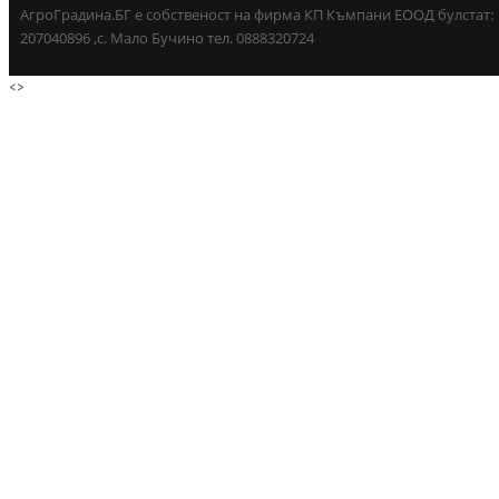
АгроГрадина.БГ е собственост на фирма КП Къмпани ЕООД булстат:
207040896 ,с. Мало Бучино тел. 0888320724
<
>