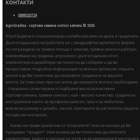
КОНТАКТИ
0888320724
AgroGradina - сортови семена sortovi semena © 2026
АгроГрадина е специализиран онлайн магазин за дома и градината.
Дългогодишната ни работата ни с ландшафтни архитекти, фирми
по изграждане на тревни площи с чимове, тревни смеси и райграс,
озеленяване на градини, агрономи с дългогодишен опит,
озеленители и дизайнери ни помогна да съберем и да ви
предоставим подробна информация за всички артикули. Нашата
мисия е да Ви помогнем да направите градината на вашите
мечти. За това само при нас може да намерите всичко необходимо
- специално селектирани и подбрани висококачествени
сортови семена, тревни смески с най - високо качество, градински
инструменти както за професионалисти, така и за любители,
всякакъв размер и дизайн, саксии, препарати за растителна защита,
посадъчен материал.
Какво ни прави различни от останалите? Ние не искаме да Ви
продадем "продукт". Ние искаме да ви помогнем да изпитате
удоволствие, радост и наслада по пътя си да реализирате мечтаната