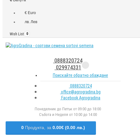
€ Euro
лв. Лев
Wish List
0
0888320724
029974331
Поискайте обратно обаждане
0888320724
office@agrogradina.bg
Facebook Agrogradina
Понеделник до Петък от 09:00 до 18:00
Събота и Неделя от 10:00 до 14:00
0
Продукта,
за
0.00€ (0.00 лв.)