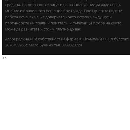
градина. Нашият екип е винаги на разположение да даде съвет,
мнение и правилното решение при нужда. През дългите години
работа осъзнахме, че доверието което остава между нас и
партньорите ни прави и приятели, и съветници и хора на които
може да разчитате и стоим плътно до вас.
АгроГрадина.БГ е собственост на фирма КП Къмпани ЕООД булстат:
207040896 ,с. Мало Бучино тел. 0888320724
<
>