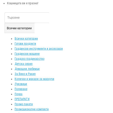
Кошницата ви е празна!
Всички категории
Всички категории
Готови продукти
Градински инструменти и аксесоари
Градински машини
Градско градинарство
Детска серия
Домашни любимци
За Вино и Ракия
Колички и макари за маркучи
Луковици
Поливане
Почва
ПРЕПАРАТИ
Промо пакети
Промоционални компекти