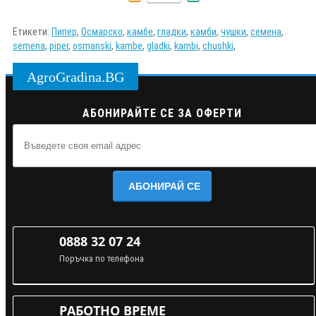
Етикети:
Пипер
,
Осмарско
,
камбе
,
гладки
,
камби
,
чушки
,
семена
,
semena
,
piper
,
osmanski
,
kambe
,
gladki
,
kambi
,
chushki
,
AgroGradina.BG
АБОНИРАЙТЕ СЕ ЗА ОФЕРТИ
АБОНИРАЙ СЕ
0888 32 07 24
Поръчка по телефона
РАБОТНО ВРЕМЕ