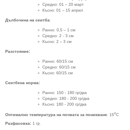
Средно
:
01 – 20 март
Късно: 01 – 15 април
Дълбочина на сеитба
:
Ранно: 0,5 – 1 см
Средно
:
2 - 3 см
Късно: 2 – 3 см
Разстояние
:
Ранно
: 60/15
см
Средно
: 60/15
см
Късно: 60
/15
см
Сеитбена норма:
Ранно: 150 - 180 гр
/
дка
Средно
:
180 - 200 гр
/
дка
Късно: 180 - 200 гр
/
дка
о
Оптимално температура на почвата за поникване
:
15
С
Разфасовка:
1 гр.