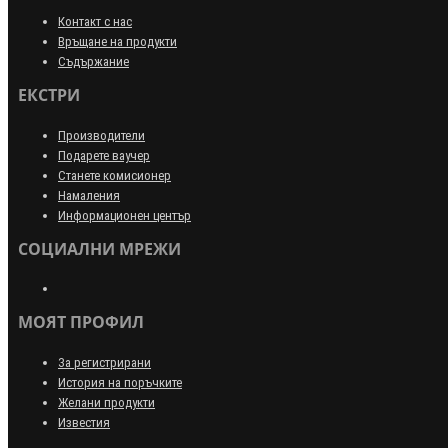
Контакт с нас
Връщане на продукти
Съдържание
ЕКСТРИ
Производители
Подарете ваучер
Станете комисионер
Намаления
Информационен център
СОЦИАЛНИ МРЕЖИ
МОЯТ ПРОФИЛ
За регистрирани
История на поръчките
Желани продукти
Известия