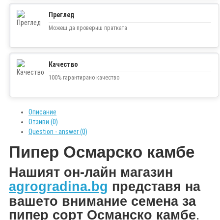
Преглед
Можеш да провериш пратката
Качество
100% гарантирано качество
Описание
Отзиви (0)
Question - answer (0)
Пипер Осмарско камбе
Н
ашият он-лайн магазин
agrogradina.bg
представя на
вашето внимание
семена за
пипер сорт
Османско камбе
.