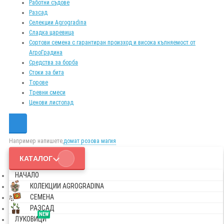
Работни съдове
Разсад
Селекции Agrogradina
Сладка царевица
Сортови семена с гарантиран произход и висока кълняемост от
АгроГрадина
Средства за борба
Стоки за бита
Торове
Тревни смеси
Ценови листопад
Например напишете,
домат розова магия
КАТАЛОГ
НАЧАЛО
КОЛЕКЦИИ AGROGRADINA
СЕМЕНА
РАЗСАД
NEW
ЛУКОВИЦИ