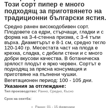
Този сорт пипер е много
подходящ за приготвянето на
традиционни български ястия.
Средно ранен
високодобивен
сорт
.
Плодовете са едри, стърчащи,
гладки и
с
форма на 3-4-стенна призма, с 3-4 тъпи
върха.
Диаметърът е 8-1 см, средно тегло
120-140 гр.
Месестата част на плода е
крехка, сладка
, с дебели стени
и с много
добри вкусови качества.
В ботаническа
зрялост плодът е ярко червен. Сортът е
подходящ за прясна консумация и
приготвяне на пълнени чушки.
Вегетационен период:
100 - 105
дни.
Указания за отглеждане
:
Тип производство
:
Ранно, Средно, Късно
Срок на сеитба
:
Ранно
: 01 - 15 февруари