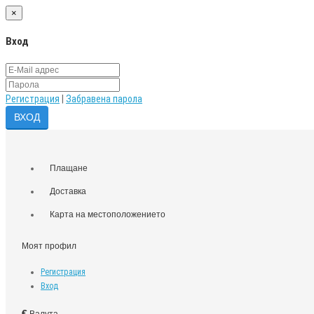
×
Вход
Регистрация
|
Забравена парола
Плащане
Доставка
Карта на местоположението
Моят профил
Регистрация
Вход
€
Валута