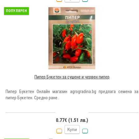
ПОПУЛЯРЕН
Пипер Букетен за сушене и червен пипер
Пипер Букетен Онлайн магазин agrogradina.bg предлага семена за
пипер Букетен. Средно ране..
0.77€ (1.51 лв.)
Купи