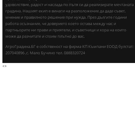
удоволствие, радост и наслада по пътя си да реализирате мечтаната
градина. Нашият екип е винаги на разположение да даде съвет,
мнение и правилното решение при нужда. През дългите години
работа осъзнахме, че доверието което остава между нас и
партньорите ни прави и приятели, и съветници и хора на които
може да разчитате и стоим плътно до вас.
АгроГрадина.БГ е собственост на фирма КП Къмпани ЕООД булстат:
207040896 ,с. Мало Бучино тел. 0888320724
<
>