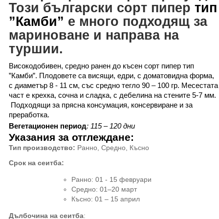
Този български сорт пипер
тип
”
Камби
”
е много подходящ за
мариноване и направа на
туршии.
Високодобивен, средно
ранен
до късен
сорт
пипер тип
”
Камби
”. Плодовете са висящи, едри,
с доматовидна форма,
с диаметър 8 - 11 см, със средно тегло 90 – 100 гр. Месестата
част е крехка, сочна и сладка, с дебелина на стените 5-7 мм.
Подходящи за прясна консумация, консервиране и за
преработка.
Вегетационен период
:
115 – 120
дни
Указания за отглеждане
:
Тип производство
:
Ранно, Средно, Късно
Срок на сеитба
:
Ранно
:
01 - 15 февруари
Средно
:
01–20 март
Късно: 01 – 15 април
Дълбочина на сеитба
: