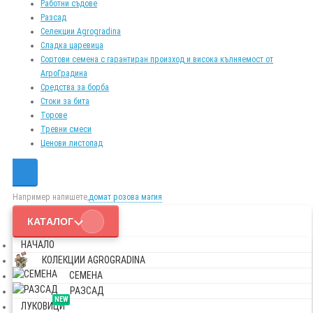
Работни съдове
Разсад
Селекции Agrogradina
Сладка царевица
Сортови семена с гарантиран произход и висока кълняемост от
АгроГрадина
Средства за борба
Стоки за бита
Торове
Тревни смеси
Ценови листопад
Например напишете,
домат розова магия
КАТАЛОГ
НАЧАЛО
КОЛЕКЦИИ AGROGRADINA
СЕМЕНА
РАЗСАД
NEW
ЛУКОВИЦИ