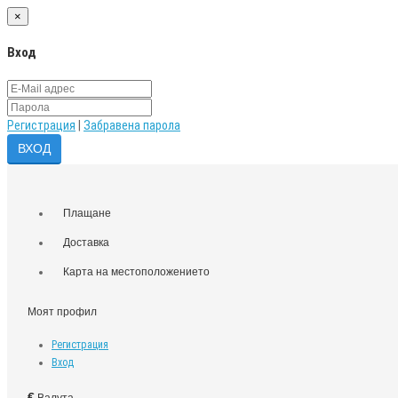
×
Вход
Регистрация
|
Забравена парола
Плащане
Доставка
Карта на местоположението
Моят профил
Регистрация
Вход
€
Валута