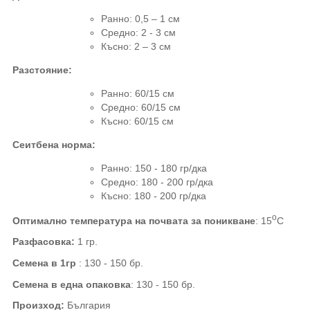
Ранно: 0,5 – 1 см
Средно
:
2 - 3 см
Късно: 2 – 3 см
Разстояние
:
Ранно
: 60/15
см
Средно
: 60/15
см
Късно: 60
/15
см
Сеитбена норма:
Ранно: 150 - 180 гр
/
дка
Средно
:
180 - 200 гр
/
дка
Късно: 180 - 200 гр
/
дка
о
Оптимално температура на почвата за поникване
:
15
С
Разфасовка:
1
гр.
Семена в 1гр
:
130 -
15
0
бр.
Семена в една опаковка
:
130 -
15
0
бр.
Произход
:
България