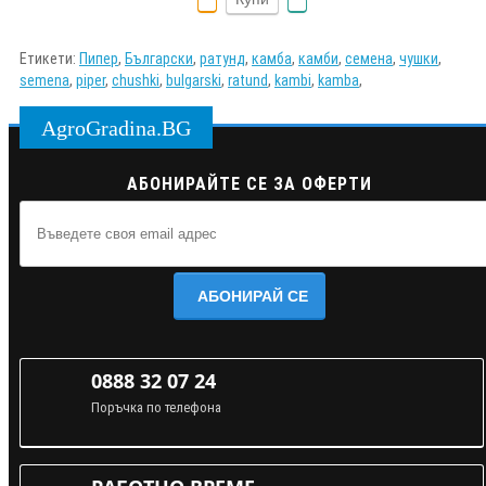
Етикети:
Пипер
,
Български
,
ратунд
,
камба
,
камби
,
семена
,
чушки
,
semena
,
piper
,
chushki
,
bulgarski
,
ratund
,
kambi
,
kamba
,
AgroGradina.BG
АБОНИРАЙТЕ СЕ ЗА ОФЕРТИ
АБОНИРАЙ СЕ
0888 32 07 24
Поръчка по телефона