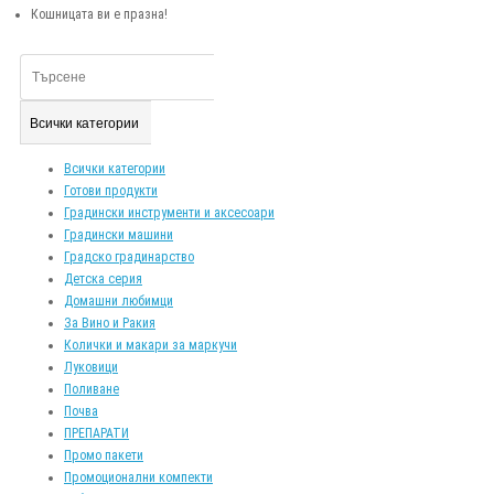
Кошницата ви е празна!
Всички категории
Всички категории
Готови продукти
Градински инструменти и аксесоари
Градински машини
Градско градинарство
Детска серия
Домашни любимци
За Вино и Ракия
Колички и макари за маркучи
Луковици
Поливане
Почва
ПРЕПАРАТИ
Промо пакети
Промоционални компекти