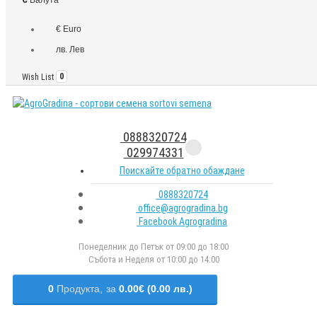
€ Euro
лв. Лев
Wish List
0
0888320724
029974331
Поискайте обратно обаждане
0888320724
office@agrogradina.bg
Facebook Agrogradina
Понеделник до Петък от 09:00 до 18:00
Събота и Неделя от 10:00 до 14:00
0
Продукта,
за
0.00€ (0.00 лв.)