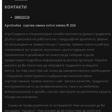
КОНТАКТИ
0888320724
AgroGradina - сортови семена sortovi semena © 2026
АгроГрадина е специализиран онлайн магазин за дома и градината.
Дългогодишната ни работата ни с ландшафтни архитекти, фирми
по изграждане на тревни площи с чимове, тревни смеси и райграс,
озеленяване на градини, агрономи с дългогодишен опит,
озеленители и дизайнери ни помогна да съберем и да ви
предоставим подробна информация за всички артикули. Нашата
мисия е да Ви помогнем да направите градината на вашите
мечти. За това само при нас може да намерите всичко необходимо
- специално селектирани и подбрани висококачествени
сортови семена, тревни смески с най - високо качество, градински
инструменти както за професионалисти, така и за любители,
всякакъв размер и дизайн, саксии, препарати за растителна защита,
посадъчен материал.
Какво ни прави различни от останалите? Ние не искаме да Ви
продадем "продукт". Ние искаме да ви помогнем да изпитате