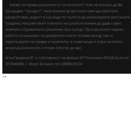
Какво ни прави различни от останалите? Ние не искаме да Ви
продадем "продукт". Ние искаме да ви помогнем да изпитате
удоволствие, радост и наслада по пътя си да реализирате мечтаната
градина. Нашият екип е винаги на разположение да даде съвет,
мнение и правилното решение при нужда. През дългите години
работа осъзнахме, че доверието което остава между нас и
партньорите ни прави и приятели, и съветници и хора на които
може да разчитате и стоим плътно до вас.
АгроГрадина.БГ е собственост на фирма КП Къмпани ЕООД булстат:
207040896 ,с. Мало Бучино тел. 0888320724
<
>