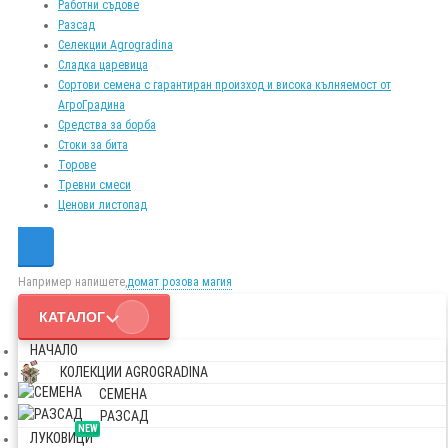
Работни съдове
Разсад
Селекции Agrogradina
Сладка царевица
Сортови семена с гарантиран произход и висока кълняемост от
АгроГрадина
Средства за борба
Стоки за бита
Торове
Тревни смеси
Ценови листопад
Например напишете,
домат розова магия
КАТАЛОГ
НАЧАЛО
КОЛЕКЦИИ AGROGRADINA
СЕМЕНА
РАЗСАД
NEW
ЛУКОВИЦИ