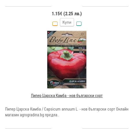
1.15€ (2.25 лв.)
Купи
Пипер Царска Камба - нов български сорт
Пипер Царска Камба / Capsicum annuum L. - нов български сорт Онлайн
магазин agrogradina.bg предла..