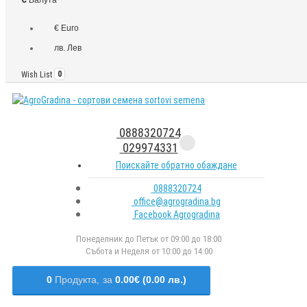
€ Euro
лв. Лев
Wish List
0
0888320724
029974331
Поискайте обратно обаждане
0888320724
office@agrogradina.bg
Facebook Agrogradina
Понеделник до Петък от 09:00 до 18:00
Събота и Неделя от 10:00 до 14:00
0
Продукта,
за
0.00€ (0.00 лв.)