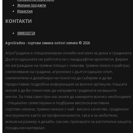
Желани продукти
Известия
КОНТАКТИ
0888320724
AgroGradina - сортови семена sortovi semena © 2026
АгроГрадина е специализиран онлайн магазин за дома и градината.
Дългогодишната ни работата ни с ландшафтни архитекти, фирми
по изграждане на тревни площи с чимове, тревни смеси и райграс,
озеленяване на градини, агрономи с дългогодишен опит,
озеленители и дизайнери ни помогна да съберем и да ви
предоставим подробна информация за всички артикули. Нашата
мисия е да Ви помогнем да направите градината на вашите
мечти. За това само при нас може да намерите всичко необходимо
- специално селектирани и подбрани висококачествени
сортови семена, тревни смески с най - високо качество, градински
инструменти както за професионалисти, така и за любители,
всякакъв размер и дизайн, саксии, препарати за растителна защита,
посадъчен материал.