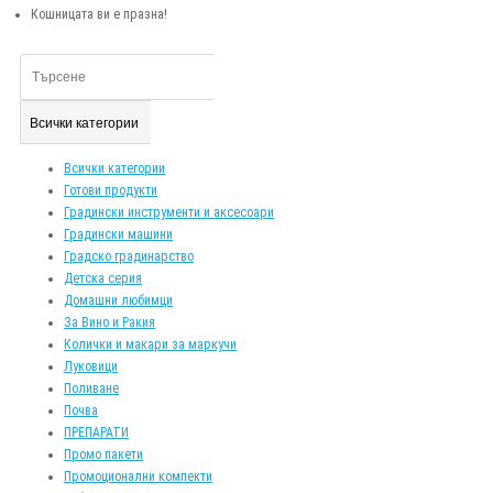
Кошницата ви е празна!
Всички категории
Всички категории
Готови продукти
Градински инструменти и аксесоари
Градински машини
Градско градинарство
Детска серия
Домашни любимци
За Вино и Ракия
Колички и макари за маркучи
Луковици
Поливане
Почва
ПРЕПАРАТИ
Промо пакети
Промоционални компекти