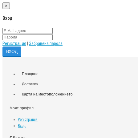
×
Вход
Регистрация
|
Забравена парола
Плащане
Доставка
Карта на местоположението
Моят профил
Регистрация
Вход
€
Валута