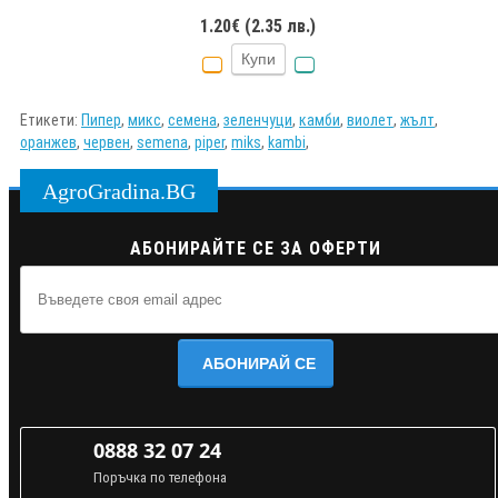
1.20€ (2.35 лв.)
Купи
Етикети:
Пипер
,
микс
,
семена
,
зеленчуци
,
камби
,
виолет
,
жълт
,
оранжев
,
червен
,
semena
,
piper
,
miks
,
kambi
,
AgroGradina.BG
АБОНИРАЙТЕ СЕ ЗА ОФЕРТИ
АБОНИРАЙ СЕ
0888 32 07 24
Поръчка по телефона