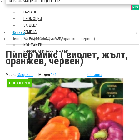
ИНФОРМАЦИОНЕН ЦЕНТЪР
SALE
NEW
НАЧАЛО
ПРОМОЦИИ
ЗА ДЕЦА
СЕМЕНА
Начало
Пипер микс ( виолет, жълт, оранжев, червен)
УСЛОВИЯ ЗА ДОСТАВКА
КОНТАКТИ
Пипер микс ( виолет, жълт,
ИНФОРМАЦИОНЕН ЦЕНТЪР
оранжев, червен)
Марка
Флориан
Модел
141
0 отзива
ПОПУЛЯРЕН