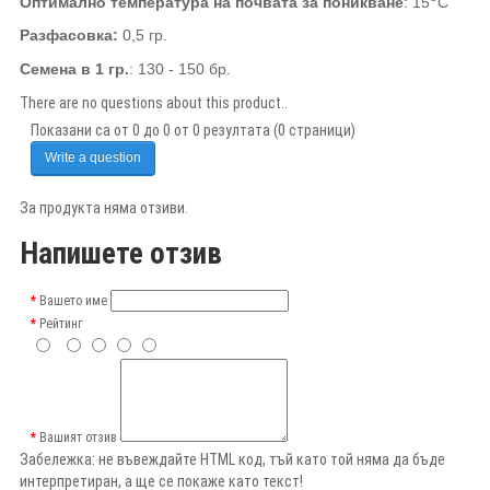
Оптимално температура на почвата за поникване
:
15
С
Разфасовка:
0,5 гр.
Семена в 1 гр.
:
130 -
15
0
бр.
There are no questions about this product..
Показани са от 0 до 0 от 0 резултата (0 страници)
Write a question
За продукта няма отзиви.
Напишете отзив
Вашето име
Рейтинг
Вашият отзив
Забележка:
не въвеждайте HTML код, тъй като той няма да бъде
интерпретиран, а ще се покаже като текст!