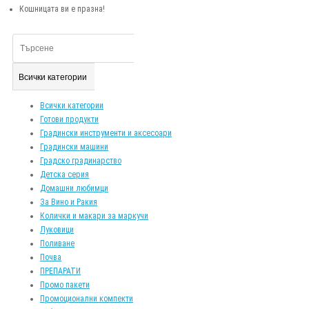
Кошницата ви е празна!
Всички категории
Всички категории
Готови продукти
Градински инструменти и аксесоари
Градински машини
Градско градинарство
Детска серия
Домашни любимци
За Вино и Ракия
Колички и макари за маркучи
Луковици
Поливане
Почва
ПРЕПАРАТИ
Промо пакети
Промоционални компекти