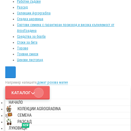
Работни съдове
Разсад
Селекции Agrogradina
Сладка царевица
Сортови семена с гарантиран произход и висока кълняемост от
АгроГрадина
Средства за борба
Стоки за бита
Торове
Тревни смеси
Ценови листопад
Например напишете,
домат розова магия
КАТАЛОГ
НАЧАЛО
КОЛЕКЦИИ AGROGRADINA
СЕМЕНА
РАЗСАД
NEW
ЛУКОВИЦИ