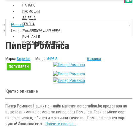
SALE
NEW
НАЧАЛО
ПРОМОЦИИ
ЗА ДЕЦА
СЕМЕНА
Начало
Пипер Романса
УСЛОВИЯ ЗА ДОСТАВКА
КОНТАКТИ
Пипер Романса
ИНФОРМАЦИОНЕН ЦЕНТЪР
Марка
Superior
Модел
6498-S
0 отзива
ПОПУЛЯРЕН
Кратко описание
Пипер Романса Нашият он-лайн магазин agrogradina.bg представя на
вашето внимание семена за пипер сорт Романса. Този сръбски сорт
пипер е високодобивен и с отлични качества. Романса е ранен сорт
чушки! Използва се з...
Прочети повече...