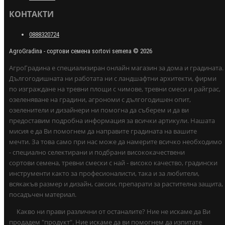
КОНТАКТИ
0888320724
AgroGradina - сортови семена sortovi semena © 2026
АгроГрадина е специализиран онлайн магазин за дома и градината.
Дългогодишната ни работата ни с ландшафтни архитекти, фирми
по изграждане на тревни площи с чимове, тревни смеси и райграс,
озеленяване на градини, агрономи с дългогодишен опит,
озеленители и дизайнери ни помогна да съберем и да ви
предоставим подробна информация за всички артикули. Нашата
мисия е да Ви помогнем да направите градината на вашите
мечти. За това само при нас може да намерите всичко необходимо
- специално селектирани и подбрани висококачествени
сортови семена, тревни смески с най - високо качество, градински
инструменти както за професионалисти, така и за любители,
всякакъв размер и дизайн, саксии, препарати за растителна защита,
посадъчен материал.
Какво ни прави различни от останалите? Ние не искаме да Ви
продадем "продукт". Ние искаме да ви помогнем да изпитате