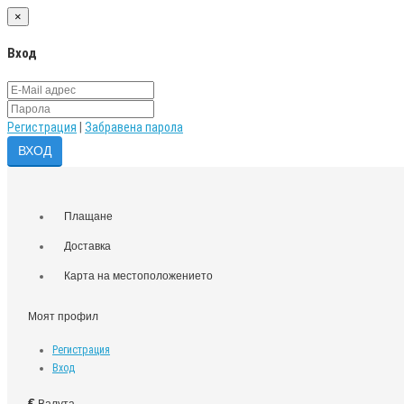
×
Вход
Регистрация
|
Забравена парола
Плащане
Доставка
Карта на местоположението
Моят профил
Регистрация
Вход
€
Валута