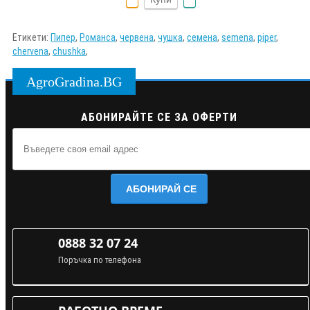
Етикети:
Пипер
,
Романса
,
червена
,
чушка
,
семена
,
semena
,
piper
,
chervena
,
chushka
,
AgroGradina.BG
АБОНИРАЙТЕ СЕ ЗА ОФЕРТИ
АБОНИРАЙ СЕ
0888 32 07 24
Поръчка по телефона