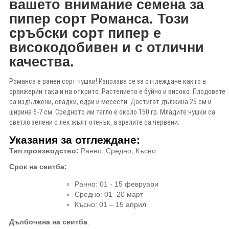
вашето внимание
семена за
пипер сорт
Романса
. Този
сръбски сорт пипер
е
високодобивен и с отлични
качества.
Романса е ранен сорт чушки! Използва се за отглеждане както в
оранжерии така и на открито. Растението е буйно и високо. Плодовете
са издължени, сладки, едри и месести. Достигат дължина 25 см и
ширина 6-7 см. Средното им тегло е около 150 гр. Младите чушки са
светло зелени с лек жълт отенък, а зрелите са червени.
Указания за отглеждане
:
Тип производство
:
Ранно, Средно, Късно
Срок на сеитба
:
Ранно
: 01 - 15 февруари
Средно
:
01–20 март
Късно: 01 – 15 април
Дълбочина на сеитба
: