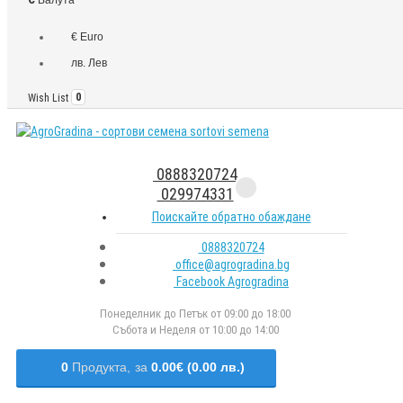
€ Euro
лв. Лев
Wish List
0
0888320724
029974331
Поискайте обратно обаждане
0888320724
office@agrogradina.bg
Facebook Agrogradina
Понеделник до Петък от 09:00 до 18:00
Събота и Неделя от 10:00 до 14:00
0
Продукта,
за
0.00€ (0.00 лв.)