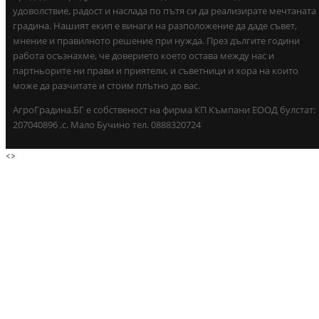
удоволствие, радост и наслада по пътя си да реализирате мечтаната
градина. Нашият екип е винаги на разположение да даде съвет,
мнение и правилното решение при нужда. През дългите години
работа осъзнахме, че доверието което остава между нас и
партньорите ни прави и приятели, и съветници и хора на които
може да разчитате и стоим плътно до вас.
АгроГрадина.БГ е собственост на фирма КП Къмпани ЕООД булстат:
207040896 ,с. Мало Бучино тел. 0888320724
<
>