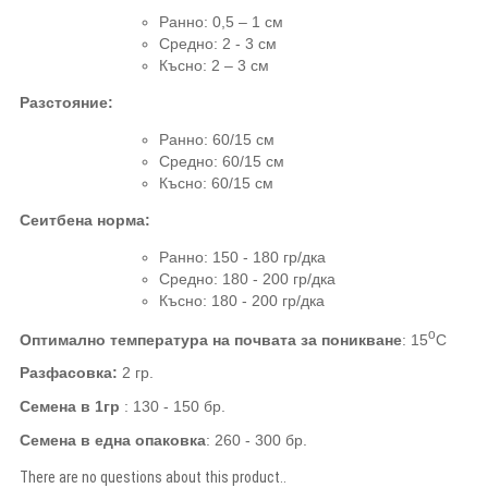
Ранно: 0,5 – 1 см
Средно
:
2 - 3 см
Късно: 2 – 3 см
Разстояние
:
Ранно
: 60/15
см
Средно
: 60/15
см
Късно: 60
/15
см
Сеитбена норма:
Ранно: 150 - 180 гр
/
дка
Средно
:
180 - 200 гр
/
дка
Късно: 180 - 200 гр
/
дка
о
Оптимално температура на почвата за поникване
:
15
С
Разфасовка:
2 гр.
Семена в 1гр
:
130 -
15
0
бр.
Семена в една опаковка
: 260 - 300 бр.
There are no questions about this product..