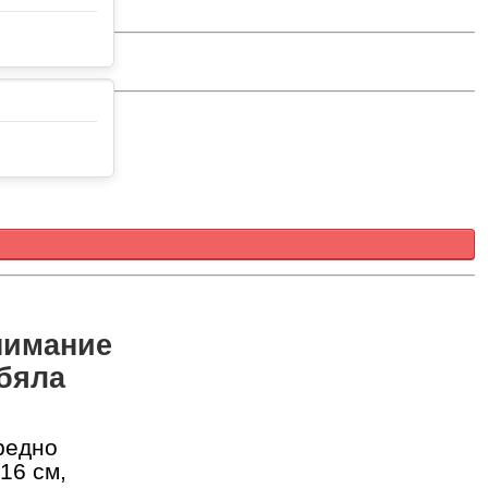
нимание
 бяла
редно
16 см,