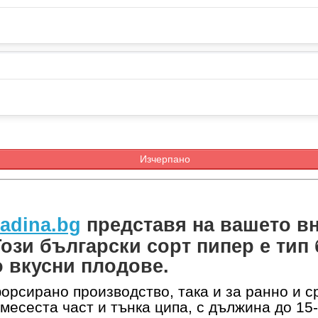
Изчерпано
adina.bg
представя на вашето в
ози български сорт пипер е тип
о вкусни плодове.
орсирано производство, така и за ранно и с
месеста част и тънка ципа, с дължина до 15-