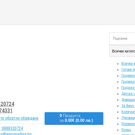
Всички кате
Всички 
Готови 
Градинс
Градинс
Градско
Детска 
Домашн
20724
За Вино 
74331
Колички
0
Продукта,
те обратно обаждане
Луковиц
за
0.00€ (0.00 лв.)
Поливан
0888320724
Почва
ice@agrogradina.bg