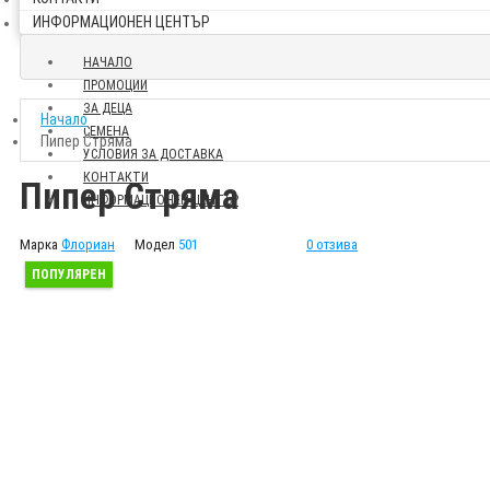
ИНФОРМАЦИОНЕН ЦЕНТЪР
НАЧАЛО
ПРОМОЦИИ
ЗА ДЕЦА
Начало
СЕМЕНА
Пипер Стряма
УСЛОВИЯ ЗА ДОСТАВКА
КОНТАКТИ
Пипер Стряма
ИНФОРМАЦИОНЕН ЦЕНТЪР
Марка
Флориан
Модел
501
0 отзива
ПОПУЛЯРЕН