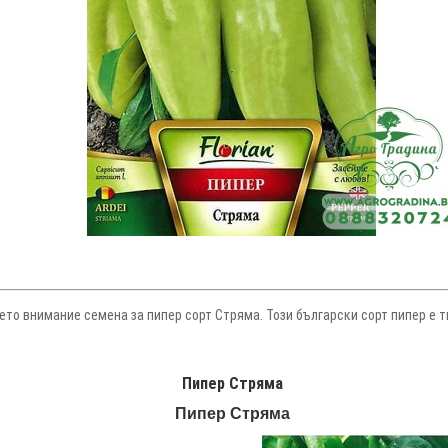
то внимание семена за пипер сорт Стряма. Този български сорт пипер е ти
Пипер Стряма
Пипер Стряма