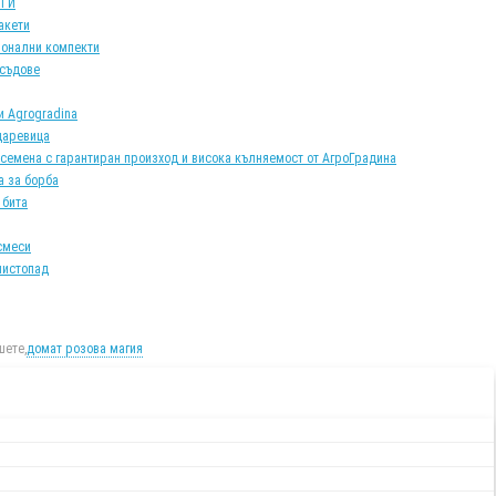
АТИ
акети
онални компекти
 съдове
и Agrogradina
царевица
 семена с гарантиран произход и висока кълняемост от АгроГрадина
а за борба
 бита
смеси
листопад
ете,
домат розова магия