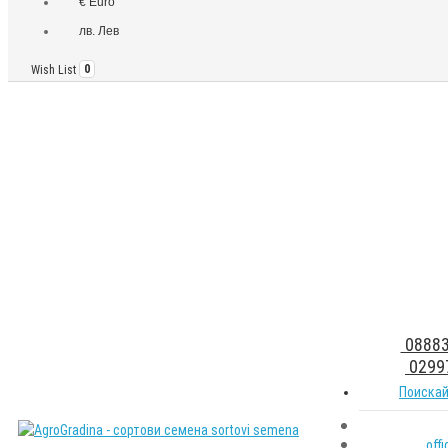
€ Euro
лв. Лев
Wish List
0
08883
0299
Поискай
off