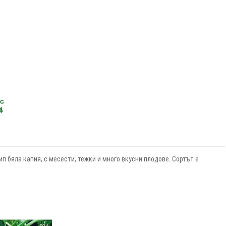
п бяла капия, с месести, тежки и много вкусни плодове. Сортът е