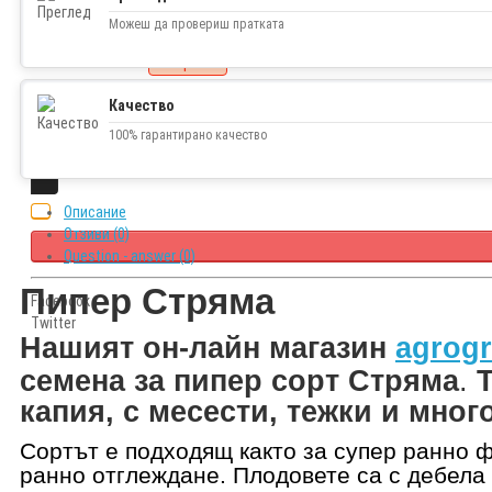
0.82€ (1.60 лв.)
Можеш да провериш пратката
Наличност
изчерпано
Качество
100% гарантирано качество
Описание
Отзиви (0)
Question - answer (0)
Пипер Стряма
Facebook
Twitter
Н
ашият он-лайн магазин
agrogr
семена за пипер сорт
Стряма
.
Т
капия, с месести, тежки и мног
Сортът е подходящ както за супер ранно ф
ранно отглеждане. Плодовете са с дебела 