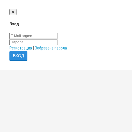
×
Вход
Регистрация
|
Забравена парола