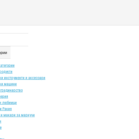
гории
категории
продукти
ки инструменти и аксесоари
ки машини
 градинарство
серия
и любимци
и Ракия
 и макари за маркучи
и
е