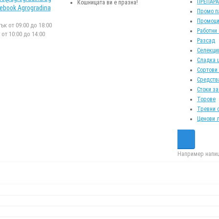
ПРЕПАР
Кошницата ви е празна!
ebook Agrogradina
Промо п
Промоци
к от 09:00 до 18:00
Работни
от 10:00 до 14:00
Разсад
Селекци
Сладка 
Сортови
Средств
Стоки за
Торове
Тревни 
Ценови 
Например напиш