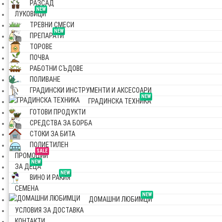
РАЗСАД
NEW
ЛУКОВИЦИ
ТРЕВНИ СМЕСИ
NEW
ПРЕПАРАТИ
ТОРОВЕ
ПОЧВА
РАБОТНИ СЪДОВЕ
ПОЛИВАНЕ
ГРАДИНСКИ ИНСТРУМЕНТИ И АКСЕСОАРИ
NEW
ГРАДИНСКА ТЕХНИКА
ГОТОВИ ПРОДУКТИ
СРЕДСТВА ЗА БОРБА
СТОКИ ЗА БИТА
ПОЛИЕТИЛЕН
SALE
ПРОМОЦИИ
NEW
ЗА ДЕЦА
NEW
ВИНО И РАКИЯ
СЕМЕНА
NEW
ДОМАШНИ ЛЮБИМЦИ
УСЛОВИЯ ЗА ДОСТАВКА
КОНТАКТИ