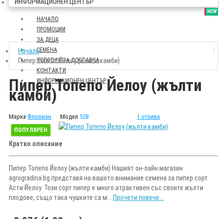
ИНФОРМАЦИОНЕН ЦЕНТЪР
SALE
NEW
НАЧАЛО
ПРОМОЦИИ
ЗА ДЕЦА
СЕМЕНА
Начало
Пипер Топепо Йелоу (жълти камби)
УСЛОВИЯ ЗА ДОСТАВКА
КОНТАКТИ
Пипер Топепо Йелоу (жълти
ИНФОРМАЦИОНЕН ЦЕНТЪР
камби)
Марка
Флориан
Модел
528
1 отзива
ПОПУЛЯРЕН
Кратко описание
Пипер Топепо Йелоу (жълти камби) Нашият он-лайн магазин
agrogradina.bg представя на вашето внимание семена за пипер сорт
Асти Йелоу. Този сорт пипер е много атрактивен със своите жълти
плодове, също така чушките са м...
Прочети повече...