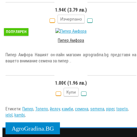
1.94€ (3.79 лв.)
Изчерпано
ПОПУЛЯРЕН
Пипер Амфора
Пипер Амфора Нашият он-лайн магазин agrogradina.bg представя на
вашето внимание семена за пипер ..
1.00€ (1.96 лв.)
Купи
Етикети:
Пипер
,
Топепо
,
йелоу
,
камби
,
семена
,
semena
,
piper
,
topeto
,
ielol
,
kambi
,
AgroGradina.BG