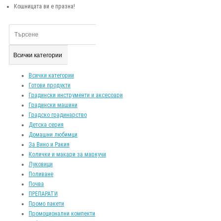
Кошницата ви е празна!
Всички категории
Всички категории
Готови продукти
Градински инструменти и аксесоари
Градински машини
Градско градинарство
Детска серия
Домашни любимци
За Вино и Ракия
Колички и макари за маркучи
Луковици
Поливане
Почва
ПРЕПАРАТИ
Промо пакети
Промоционални компекти