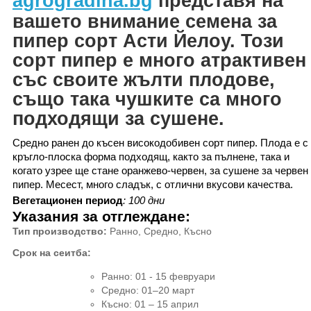
agrogradina.bg
представя на
вашето внимание
семена за
пипер сорт Асти Йелоу. Този
сорт пипер е много атрактивен
със своите жълти плодове,
също така чушките са много
подходящи за сушене.
Средно ранен до късен високодобивен сорт пипер. Плода е с
кръгло-плоска форма подходящ, както за пълнене, така и
когато узрее ще стане оранжево-червен, за сушене за червен
пипер. Месест, много сладък, с отлични вкусови качества.
Вегетационен период
:
100
дни
Указания за отглеждане
:
Тип производство
:
Ранно, Средно, Късно
Срок на сеитба
:
Ранно
:
01 - 15 февруари
Средно
:
01–20 март
Късно: 01 – 15 април