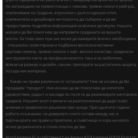
по изграждане на тревни площи с чимове, тревни смеси и райграс,
озеленяване на градини, агрономи с дългогодишен опит,
озеленители и дизайнери ни помогна да съберем и да ви
предоставим подробна информация за всички артикули. Нашата
мисия е да Ви помогнем да направите градината на вашите
мечти. За това само при нас може да намерите всичко необходимо
- специално селектирани и подбрани висококачествени
сортови семена, тревни смески с най - високо качество, градински
инструменти както за професионалисти, така и за любители,
всякакъв размер и дизайн, саксии, препарати за растителна защита,
посадъчен материал.
Какво ни прави различни от останалите? Ние не искаме да Ви
продадем "продукт". Ние искаме да ви помогнем да изпитате
удоволствие, радост и наслада по пътя си да реализирате мечтаната
градина. Нашият екип е винаги на разположение да даде съвет,
мнение и правилното решение при нужда. През дългите години
работа осъзнахме, че доверието което остава между нас и
партньорите ни прави и приятели, и съветници и хора на които
може да разчитате и стоим плътно до вас.
АгроГрадина.БГ е собственост на фирма КП Къмпани ЕООД булстат: