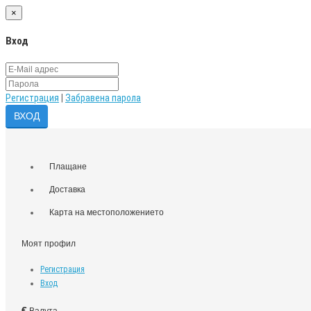
×
Вход
Регистрация
|
Забравена парола
Плащане
Доставка
Карта на местоположението
Моят профил
Регистрация
Вход
€
Валута