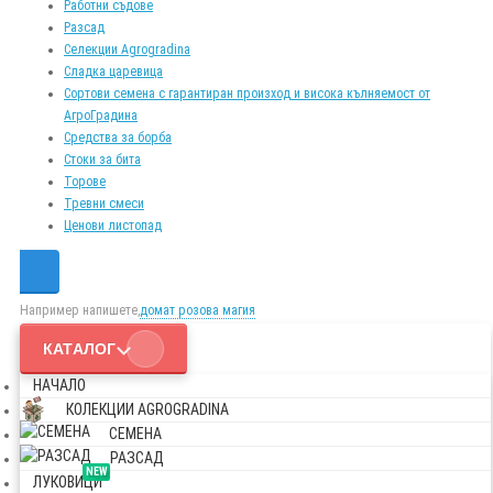
Работни съдове
Разсад
Селекции Agrogradina
Сладка царевица
Сортови семена с гарантиран произход и висока кълняемост от
АгроГрадина
Средства за борба
Стоки за бита
Торове
Тревни смеси
Ценови листопад
Например напишете,
домат розова магия
КАТАЛОГ
НАЧАЛО
КОЛЕКЦИИ AGROGRADINA
СЕМЕНА
РАЗСАД
NEW
ЛУКОВИЦИ