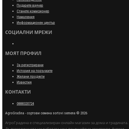
Подарете ваучер
Станете комисионер
Намаления
Информационен център
СОЦИАЛНИ МРЕЖИ
МОЯТ ПРОФИЛ
За регистрирани
История на поръчките
Желани продукти
Известия
КОНТАКТИ
0888320724
AgroGradina - сортови семена sortovi semena © 2026
АгроГрадина е специализиран онлайн магазин за дома и градината.
Дългогодишната ни работата ни с ландшафтни архитекти, фирми