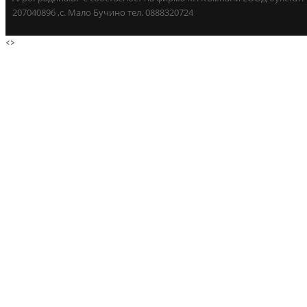
207040896 ,с. Мало Бучино тел. 0888320724
<
>