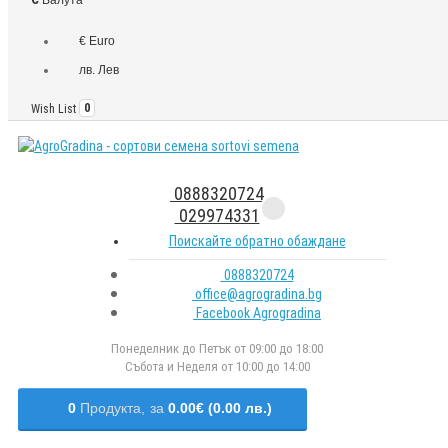
€ Euro
лв. Лев
Wish List
0
0888320724
029974331
Поискайте обратно обаждане
0888320724
office@agrogradina.bg
Facebook Agrogradina
Понеделник до Петък от 09:00 до 18:00
Събота и Неделя от 10:00 до 14:00
0
Продукта,
за
0.00€ (0.00 лв.)