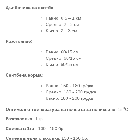
Дълбочина на сеитба
:
Ранно: 0,5 – 1 см
Средно
:
2 - 3 см
Късно: 2 – 3 см
Разстояние
:
Ранно
: 60/15
см
Средно
: 60/15
см
Късно: 60
/15
см
Сеитбена норма:
Ранно: 150 - 180 гр
/
дка
Средно
:
180 - 200 гр
/
дка
Късно: 180 - 200 гр
/
дка
о
Оптимално температура на почвата за поникване
:
15
С
Разфасовка:
1
гр.
Семена в 1гр
:
130 -
15
0
бр.
Семена в една опаковка
:
130 -
15
0
бр.