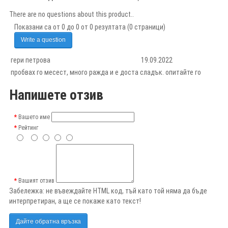
There are no questions about this product..
Показани са от 0 до 0 от 0 резултата (0 страници)
Write a question
гери петрова
19.09.2022
пробвах го месест, много ражда и е доста сладък. опитайте го
Напишете отзив
Вашето име
Рейтинг
Вашият отзив
Забележка:
не въвеждайте HTML код, тъй като той няма да бъде
интерпретиран, а ще се покаже като текст!
Дайте обратна връзка