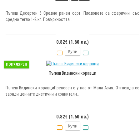
Пъпеш Десертен 5 Средно ранен сорт. Плодовете са сферични, със
средно тегло 1-2 кг. Повърхността ..
0.82€ (1.60 лв.)
Купи
ПОПУЛЯРЕН
Пъпеш Видински коравци
Пъпеш Видински коравциПренесен е у нас от Мала Азия. Отглежда се
заради ценните диетични и хранителн..
0.82€ (1.60 лв.)
Купи