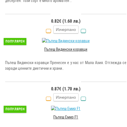
десертен. Този сорт е много ароматен ..
0.82€ (1.60 лв.)
Изчерпано
ПОПУЛЯРЕН
Пъпеш Видински коравци
Пъпеш Видински коравци Пренесен е у нас от Мала Азия. Отглежда се
заради ценните диетични и храни..
0.87€ (1.70 лв.)
Изчерпано
ПОПУЛЯРЕН
Пъпеш Емир F1