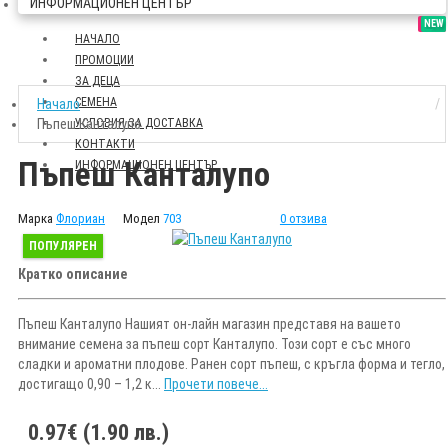
ИНФОРМАЦИОНЕН ЦЕНТЪР
SALE
NEW
НАЧАЛО
ПРОМОЦИИ
ЗА ДЕЦА
СЕМЕНА
Начало
Пъпеш Канталупо
УСЛОВИЯ ЗА ДОСТАВКА
КОНТАКТИ
Пъпеш Канталупо
ИНФОРМАЦИОНЕН ЦЕНТЪР
Марка
Флориан
Модел
703
0 отзива
ПОПУЛЯРЕН
Кратко описание
Пъпеш Канталупо Нашият он-лайн магазин представя на вашето
внимание семена за пъпеш сорт Канталупо. Този сорт е със много
сладки и ароматни плодове. Ранен сорт пъпеш, с кръгла форма и тегло,
достигащо 0,90 – 1,2 к...
Прочети повече...
0.97€ (1.90 лв.)