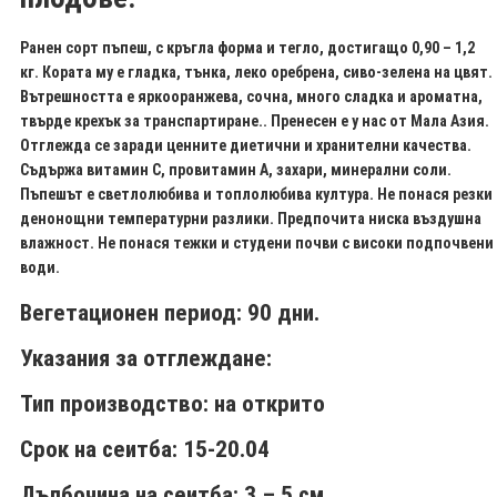
Ранен сорт пъпеш, с кръгла форма и тегло, достигащо 0,90 – 1,2
кг. Кората му е гладка, тънка, леко оребрена, сиво-зелена на цвят.
Вътрешността е яркооранжева, сочна, много сладка и ароматна,
твърде крехък за транспартиране.. Пренесен е у нас от Мала Азия.
Отглежда се заради ценните диетични и хранителни качества.
Съдържа витамин С, провитамин А, захари, минерални соли.
Пъпешът е светлолюбива и топлолюбива култура. Не понася резки
денонощни температурни разлики. Предпочита ниска въздушна
влажност. Не понася тежки и студени почви с високи подпочвени
води.
Вегетационен период: 90 дни.
Указания за отглеждане
:
Тип производство:
на открито
Срок на сеитба:
15-20.04
Дълбочина на сеитба
: 3 – 5 см