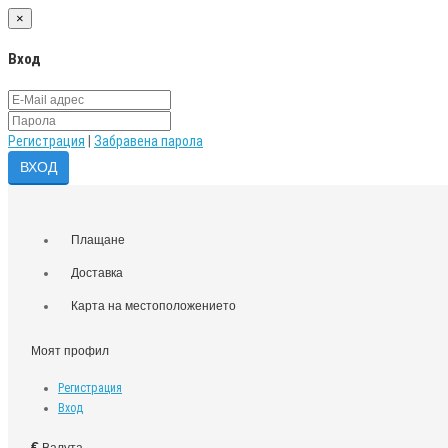
×
Вход
Регистрация
|
Забравена парола
Плащане
Доставка
Карта на местоположението
Моят профил
Регистрация
Вход
€
Валута