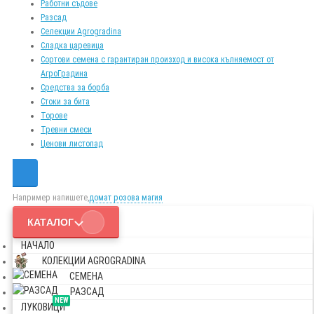
Работни съдове
Разсад
Селекции Agrogradina
Сладка царевица
Сортови семена с гарантиран произход и висока кълняемост от
АгроГрадина
Средства за борба
Стоки за бита
Торове
Тревни смеси
Ценови листопад
Например напишете,
домат розова магия
КАТАЛОГ
НАЧАЛО
КОЛЕКЦИИ AGROGRADINA
СЕМЕНА
РАЗСАД
NEW
ЛУКОВИЦИ