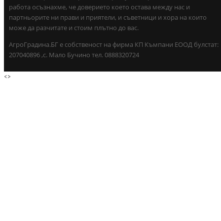
работа осъзнахме, че доверието което остава между нас и
партньорите ни прави и приятели, и съветници и хора на които
може да разчитате и стоим плътно до вас.
АгроГрадина.БГ е собственост на фирма КП Къмпани ЕООД булстат:
207040896 ,с. Мало Бучино тел. 0888320724
<
>