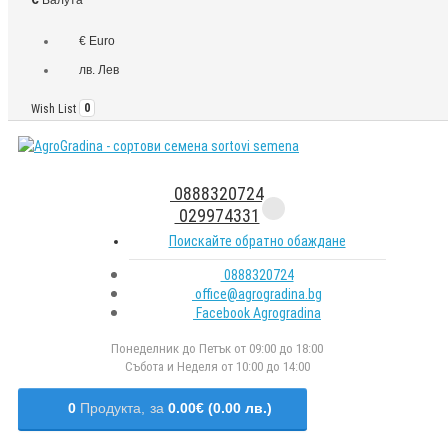
€ Euro
лв. Лев
Wish List
0
0888320724
029974331
Поискайте обратно обаждане
0888320724
office@agrogradina.bg
Facebook Agrogradina
Понеделник до Петък от 09:00 до 18:00
Събота и Неделя от 10:00 до 14:00
0
Продукта,
за
0.00€ (0.00 лв.)