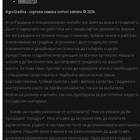
0888320724
AgroGradina - сортови семена sortovi semena © 2026
АгроГрадина е специализиран онлайн магазин за дома и градината.
Дългогодишната ни работата ни с ландшафтни архитекти, фирми
по изграждане на тревни площи с чимове, тревни смеси и райграс,
озеленяване на градини, агрономи с дългогодишен опит,
озеленители и дизайнери ни помогна да съберем и да ви
предоставим подробна информация за всички артикули. Нашата
мисия е да Ви помогнем да направите градината на вашите
мечти. За това само при нас може да намерите всичко необходимо
- специално селектирани и подбрани висококачествени
сортови семена, тревни смески с най - високо качество, градински
инструменти както за професионалисти, така и за любители,
всякакъв размер и дизайн, саксии, препарати за растителна защита,
посадъчен материал.
Какво ни прави различни от останалите? Ние не искаме да Ви
продадем "продукт". Ние искаме да ви помогнем да изпитате
удоволствие, радост и наслада по пътя си да реализирате мечтаната
градина. Нашият екип е винаги на разположение да даде съвет,
мнение и правилното решение при нужда. През дългите години