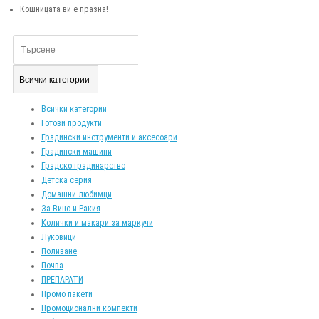
Кошницата ви е празна!
Всички категории
Всички категории
Готови продукти
Градински инструменти и аксесоари
Градински машини
Градско градинарство
Детска серия
Домашни любимци
За Вино и Ракия
Колички и макари за маркучи
Луковици
Поливане
Почва
ПРЕПАРАТИ
Промо пакети
Промоционални компекти