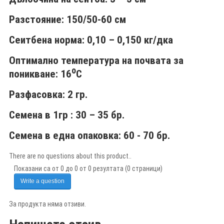
Разстояние:
150/50-60 см
Сеитбена норма:
0,10 – 0,150 кг/дка
Оптимално температура на почвата за
о
поникване
: 16
С
Разфасовка:
2 гр.
Семена в 1гр
: 30 – 35 бр.
Семена в една опаковка
: 60 - 70 бр.
There are no questions about this product..
Показани са от 0 до 0 от 0 резултата (0 страници)
Write a question
За продукта няма отзиви.