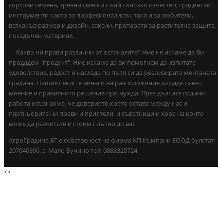
сортови семена, тревни смески с най - високо качество, градински
инструменти както за професионалисти, така и за любители,
всякакъв размер и дизайн, саксии, препарати за растителна защита,
посадъчен материал.
Какво ни прави различни от останалите? Ние не искаме да Ви
продадем "продукт". Ние искаме да ви помогнем да изпитате
удоволствие, радост и наслада по пътя си да реализирате мечтаната
градина. Нашият екип е винаги на разположение да даде съвет,
мнение и правилното решение при нужда. През дългите години
работа осъзнахме, че доверието което остава между нас и
партньорите ни прави и приятели, и съветници и хора на които
може да разчитате и стоим плътно до вас.
АгроГрадина.БГ е собственост на фирма КП Къмпани ЕООД булстат:
207040896 ,с. Мало Бучино тел. 0888320724
<
>