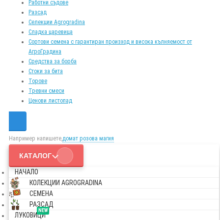
Работни съдове
Разсад
Селекции Agrogradina
Сладка царевица
Сортови семена с гарантиран произход и висока кълняемост от
АгроГрадина
Средства за борба
Стоки за бита
Торове
Тревни смеси
Ценови листопад
Например напишете,
домат розова магия
КАТАЛОГ
НАЧАЛО
КОЛЕКЦИИ AGROGRADINA
СЕМЕНА
РАЗСАД
NEW
ЛУКОВИЦИ