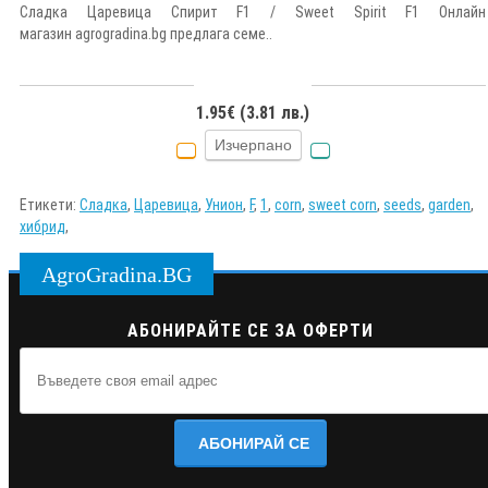
Сладка Царевица Спирит F1 / Sweet Spirit F1 Онлайн
магазин agrogradina.bg предлага семе..
1.95€ (3.81 лв.)
Изчерпано
Етикети:
Сладка
,
Царевица
,
Унион
,
F
,
1
,
corn
,
sweet corn
,
seeds
,
garden
,
хибрид
,
AgroGradina.BG
АБОНИРАЙТЕ СЕ ЗА ОФЕРТИ
АБОНИРАЙ СЕ