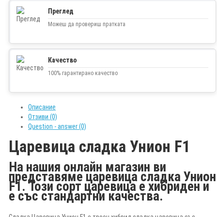
Преглед
Можеш да провериш пратката
Качество
100% гарантирано качество
Описание
Отзиви (0)
Question - answer (0)
Царевица сладка Унион F1
На нашия онлайн магазин ви
представяме царевица сладка Унион
F1. Този сорт царевица е хибриден и
е със стандартни качества.
Сладка Царевица Унион F1 е троен хибрид сладка царевица със