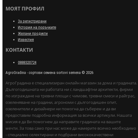
МОЯТ ПРОФИЛ
За регистрирани
История на поръчките
Желани продукти
Известия
КОНТАКТИ
0888320724
AgroGradina - сортови семена sortovi semena © 2026
АгроГрадина е специализиран онлайн магазин за дома и градината.
Дългогодишната ни работата ни с ландшафтни архитекти, фирми
по изграждане на тревни площи с чимове, тревни смеси и райграс,
озеленяване на градини, агрономи с дългогодишен опит,
озеленители и дизайнери ни помогна да съберем и да ви
предоставим подробна информация за всички артикули. Нашата
мисия е да Ви помогнем да направите градината на вашите
мечти. За това само при нас може да намерите всичко необходимо
- специално селектирани и подбрани висококачествени