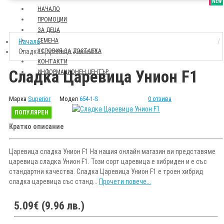
SALE
NEW
НАЧАЛО
ПРОМОЦИИ
ЗА ДЕЦА
СЕМЕНА
Начало
Сладка Царевица Унион F1
УСЛОВИЯ ЗА ДОСТАВКА
КОНТАКТИ
Сладка Царевица Унион F1
ИНФОРМАЦИОНЕН ЦЕНТЪР
Марка
Superior
Модел
654-1-S
0 отзива
ПОПУЛЯРЕН
Кратко описание
Царевица сладка Унион F1 На нашия онлайн магазин ви представяме
царевица сладка Унион F1. Този сорт царевица е хибриден и е със
стандартни качества. Сладка Царевица Унион F1 е троен хибрид
сладка царевица със станд...
Прочети повече...
5.09€ (9.96 лв.)