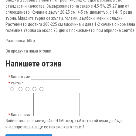
стандартни качества. Съдържанието на захар е 4,5-5%, 25-27 дни от
оплождането. Кочана е дълъг 20-25 см, 4-5 см диаметър, с 14-15 реда
зърна. Младите зърна са жълти, големи, дълбоки, меки и сладки.
Растението достига 200-225 см височина и дава 1-2 кочана с нормална
големина.Узрява за около 90 дни от поникването, при априлска сеитба.
Разфасока: 50гр.
За продукта няма отзиви.
Напишете отзив
Вашето име
Рейтинг
Вашият отзив
Забележка:
не въвеждайте HTML код, тъй като той няма да бъде
интерпретиран, а ще се покаже като текст!