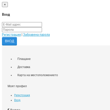
×
Вход
Регистрация
|
Забравена парола
Плащане
Доставка
Карта на местоположението
Моят профил
Регистрация
Вход
€
Валута