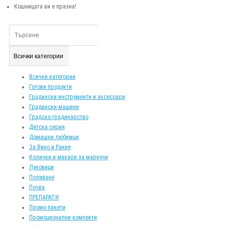
Кошницата ви е празна!
Всички категории
Всички категории
Готови продукти
Градински инструменти и аксесоари
Градински машини
Градско градинарство
Детска серия
Домашни любимци
За Вино и Ракия
Колички и макари за маркучи
Луковици
Поливане
Почва
ПРЕПАРАТИ
Промо пакети
Промоционални компекти