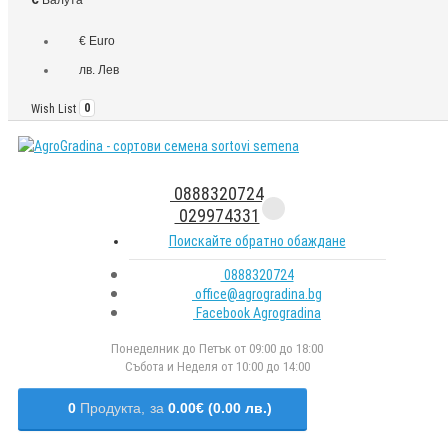
€ Euro
лв. Лев
Wish List
0
0888320724
029974331
Поискайте обратно обаждане
0888320724
office@agrogradina.bg
Facebook Agrogradina
Понеделник до Петък от 09:00 до 18:00
Събота и Неделя от 10:00 до 14:00
0
Продукта,
за
0.00€ (0.00 лв.)