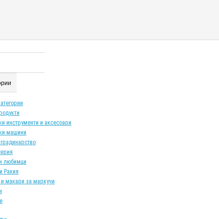
гории
категории
продукти
ки инструменти и аксесоари
ки машини
 градинарство
серия
и любимци
и Ракия
 и макари за маркучи
и
е