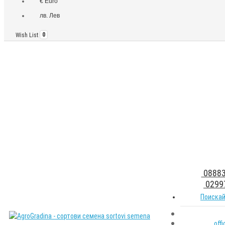
€ Euro
лв. Лев
Wish List
0
08883
0299
Поискай
off