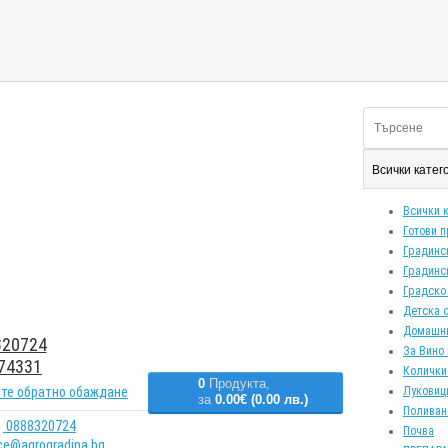
Всички кате
Всички 
Готови 
Градинс
Градинс
Градско
Детска 
Домашн
20724
За Вино 
74331
Колички
0
Продукта,
те обратно обаждане
Луковиц
за
0.00€ (0.00 лв.)
Поливан
0888320724
Почва
ice@agrogradina.bg