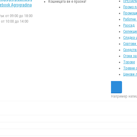
ПРЕПАР
Кошницата ви е празна!
ebook Agrogradina
Промо п
Промоци
к от 09:00 до 18:00
Работни
от 10:00 до 14:00
Разсад
Селекци
Сладка 
Сортови
Средств
Стоки за
Торове
Тревни 
Ценови 
Например напиш