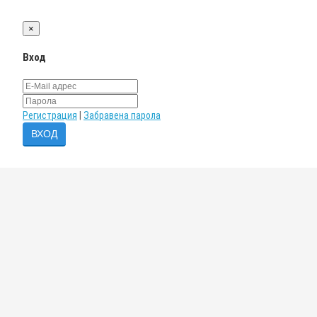
×
Вход
Регистрация
|
Забравена парола