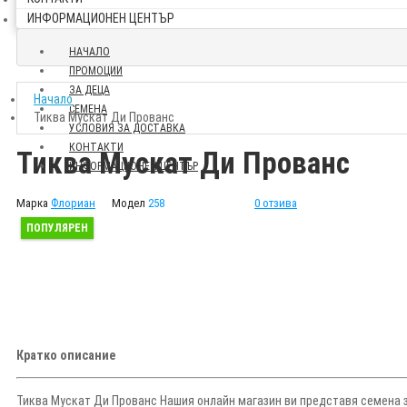
ИНФОРМАЦИОНЕН ЦЕНТЪР
НАЧАЛО
ПРОМОЦИИ
ЗА ДЕЦА
Начало
СЕМЕНА
Тиква Мускат Ди Прованс
УСЛОВИЯ ЗА ДОСТАВКА
КОНТАКТИ
Тиква Мускат Ди Прованс
ИНФОРМАЦИОНЕН ЦЕНТЪР
Марка
Флориан
Модел
258
0 отзива
ПОПУЛЯРЕН
Кратко описание
Тиква Мускат Ди Прованс Нашия онлайн магазин ви представя семена за