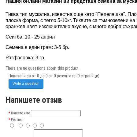
Нашия онлайн магазин ви представя семена за муска
Тиква тип мускатна, известна още като "Пепеляшка". Пло
плоска форма, с тегло 5-10кг. Тиквите са тъмнозелени на
оранжев цвят, изключително вкусно, с много добра съхра
Сеитба: 10 - 25 април
Семена в един грам: 3-5 бр.
Разфасовка: 3 гр.
There are no questions about this product..
Показани са от 0 до 0 от 0 резултата (0 страници)
Write a question
Напишете отзив
Вашето име
Рейтинг