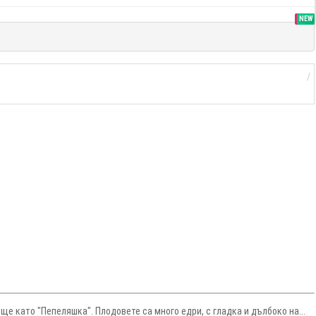
SALE
NEW
е като "Пепеляшка". Плодовете са много едри, с гладка и дълбоко на...