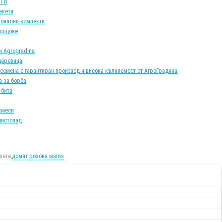
АТИ
акети
онални компекти
 съдове
и Agrogradina
царевица
 семена с гарантиран произход и висока кълняемост от АгроГрадина
а за борба
 бита
смеси
листопад
ете,
домат розова магия