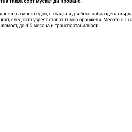
тна тиква сорт мускат ди прованс.
довете са много едри, с гладка и дълбоко набразденатвърда
 цвят, след като узреят стават тъмно оранжеви. Месото е с 
няемост, до 4-5 месеца и транспортабилност.