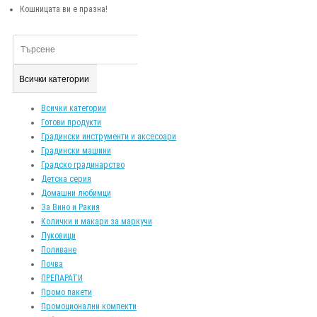
Кошницата ви е празна!
Всички категории
Всички категории
Готови продукти
Градински инструменти и аксесоари
Градински машини
Градско градинарство
Детска серия
Домашни любимци
За Вино и Ракия
Колички и макари за маркучи
Луковици
Поливане
Почва
ПРЕПАРАТИ
Промо пакети
Промоционални компекти