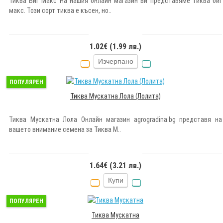
Тиква Биг Макс На нашия онлайн магазин ви представяме тиква биг
макс. Този сорт тиква е късен, но..
1.02€ (1.99 лв.)
Изчерпано
ПОПУЛЯРЕН
Тиква Мускатна Лола (Лолита)
Тиква Мускатна Лола Онлайн магазин agrogradina.bg представя на
вашето внимание семена за Тиква М..
1.64€ (3.21 лв.)
Купи
ПОПУЛЯРЕН
Тиква Мускатна