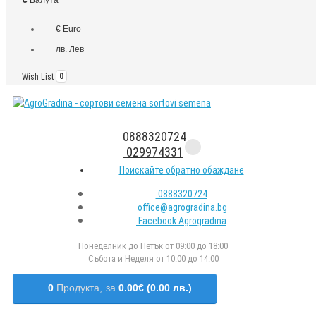
€ Euro
лв. Лев
Wish List
0
0888320724
029974331
Поискайте обратно обаждане
0888320724
office@agrogradina.bg
Facebook Agrogradina
Понеделник до Петък от 09:00 до 18:00
Събота и Неделя от 10:00 до 14:00
0
Продукта,
за
0.00€ (0.00 лв.)