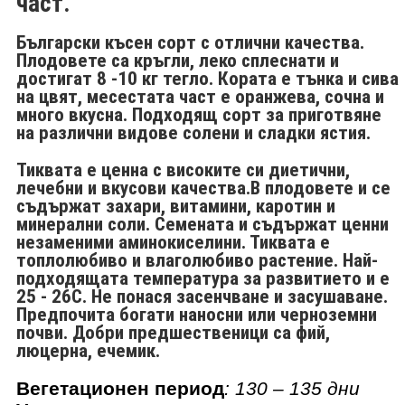
част.
Български късен сорт с отлични качества.
Плодовете са кръгли, леко сплеснати и
достигат 8 -10 кг тегло. Кората е тънка и сива
на цвят, месестата част е оранжева, сочна и
много вкусна. Подходящ сорт за приготвяне
на различни видове солени и сладки ястия.
Тиквата е ценна с високите си диетични,
лечебни и вкусови качества.В плодовете и се
съдържат захари, витамини, каротин и
минерални соли. Семената и съдържат ценни
незаменими аминокиселини. Тиквата е
топлолюбиво и влаголюбиво растение. Най-
подходящата температура за развитието и е
25 - 26С. Не понася засенчване и засушаване.
Предпочита богати наносни или черноземни
почви. Добри предшественици са фий,
люцерна, ечемик.
Вегетационен период
:
130 – 135
дни