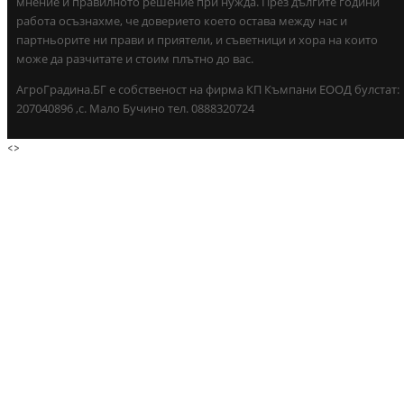
мнение и правилното решение при нужда. През дългите години
работа осъзнахме, че доверието което остава между нас и
партньорите ни прави и приятели, и съветници и хора на които
може да разчитате и стоим плътно до вас.
АгроГрадина.БГ е собственост на фирма КП Къмпани ЕООД булстат:
207040896 ,с. Мало Бучино тел. 0888320724
<
>