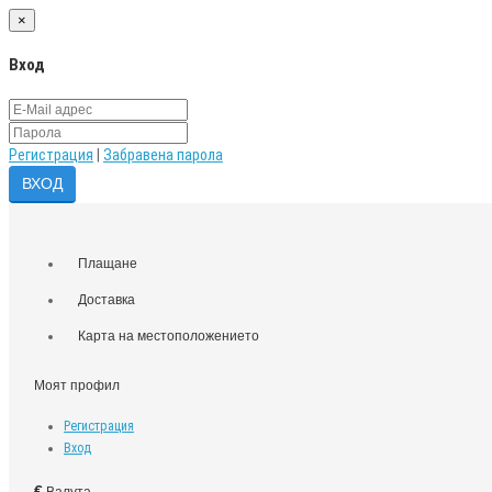
×
Вход
Регистрация
|
Забравена парола
Плащане
Доставка
Карта на местоположението
Моят профил
Регистрация
Вход
€
Валута