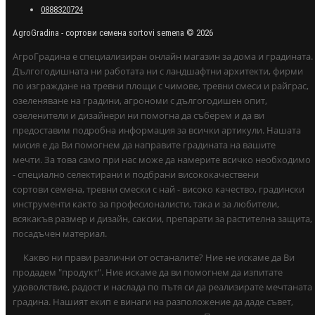
0888320724
AgroGradina - сортови семена sortovi semena © 2026
АгроГрадина е специализиран онлайн магазин за дома и градината.
Дългогодишната ни работата ни с ландшафтни архитекти, фирми
по изграждане на тревни площи с чимове, тревни смеси и райграс,
озеленяване на градини, агрономи с дългогодишен опит,
озеленители и дизайнери ни помогна да съберем и да ви
предоставим подробна информация за всички артикули. Нашата
мисия е да Ви помогнем да направите градината на вашите
мечти. За това само при нас може да намерите всичко необходимо
- специално селектирани и подбрани висококачествени
сортови семена, тревни смески с най - високо качество, градински
инструменти както за професионалисти, така и за любители,
всякакъв размер и дизайн, саксии, препарати за растителна защита,
посадъчен материал.
Какво ни прави различни от останалите? Ние не искаме да Ви
продадем "продукт". Ние искаме да ви помогнем да изпитате
удоволствие, радост и наслада по пътя си да реализирате мечтаната
градина. Нашият екип е винаги на разположение да даде съвет,