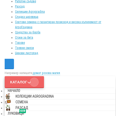
Работни съдове
Разсад
Селекции Agrogradina
Сладка царевица
Сортови семена с гарантиран произход и висока кълняемост от
АгроГрадина
Средства за борба
Стоки за бита
Торове
Тревни смеси
Ценови листопад
Например напишете,
домат розова магия
КАТАЛОГ
НАЧАЛО
КОЛЕКЦИИ AGROGRADINA
СЕМЕНА
РАЗСАД
NEW
ЛУКОВИЦИ