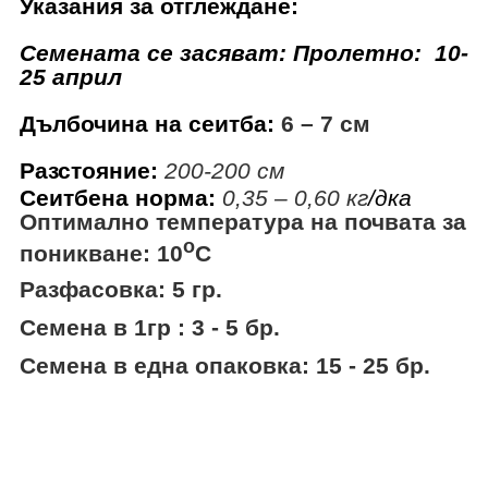
Указания за отглеждане
:
Семената се засяват
:
Пролетно: 10-
25 април
Дълбочина на сеитба
:
6 – 7 см
Разстояние
:
200-200 см
Сеитбена норма
:
0,35 – 0,60 кг
/
дка
Оптимално температура на почвата за
о
поникване
:
10
С
Разфасовка:
5
гр.
Семена в 1гр
:
3 - 5
бр.
Семена в една опаковка
: 15 - 25 бр.