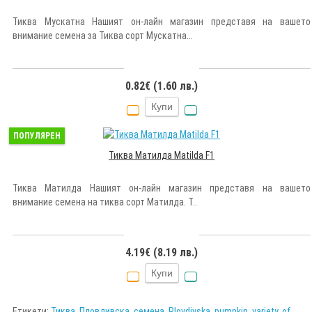
Тиква Мускатна Нашият он-лайн магазин представя на вашето
внимание семена за Тиква сорт Мускатна...
0.82€ (1.60 лв.)
Купи
ПОПУЛЯРЕН
Тиква Матилда Matilda F1
Тиква Матилда Нашият он-лайн магазин представя на вашето
внимание семена на тиква сорт Матилда. Т..
4.19€ (8.19 лв.)
Купи
Етикети:
Тиква
,
Пловдивска
,
семена
,
Plovdivska
,
pumpkin
,
variety
,
of
,