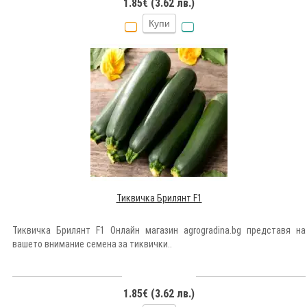
1.85€ (3.62 лв.)
Купи
Тиквичка Брилянт F1
Тиквичка Брилянт F1 Oнлайн магазин agrogradina.bg представя на
вашето внимание семена за тиквички..
1.85€ (3.62 лв.)