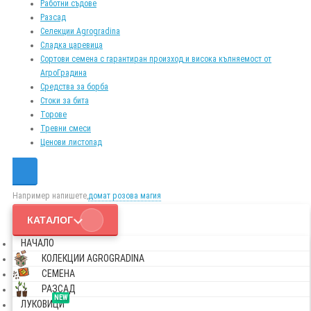
Работни съдове
Разсад
Селекции Agrogradina
Сладка царевица
Сортови семена с гарантиран произход и висока кълняемост от
АгроГрадина
Средства за борба
Стоки за бита
Торове
Тревни смеси
Ценови листопад
Например напишете,
домат розова магия
КАТАЛОГ
НАЧАЛО
КОЛЕКЦИИ AGROGRADINA
СЕМЕНА
РАЗСАД
NEW
ЛУКОВИЦИ