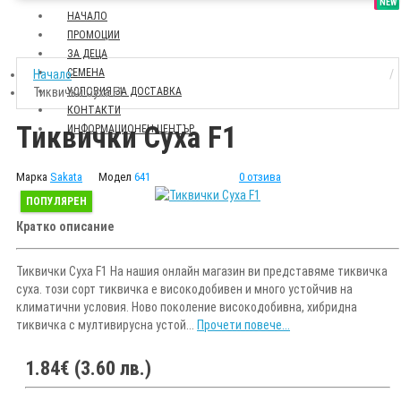
SALE
NEW
НАЧАЛО
ПРОМОЦИИ
ЗА ДЕЦА
СЕМЕНА
Начало
Тиквички Суха F1
УСЛОВИЯ ЗА ДОСТАВКА
КОНТАКТИ
Тиквички Суха F1
ИНФОРМАЦИОНЕН ЦЕНТЪР
Марка
Sakata
Модел
641
0 отзива
ПОПУЛЯРЕН
Кратко описание
Тиквички Суха F1 На нашия онлайн магазин ви представяме тиквичка
суха. този сорт тиквичка е високодобивен и много устойчив на
климатични условия. Ново поколение високодобивна, хибридна
тиквичка с мултивирусна устой...
Прочети повече...
1.84€ (3.60 лв.)