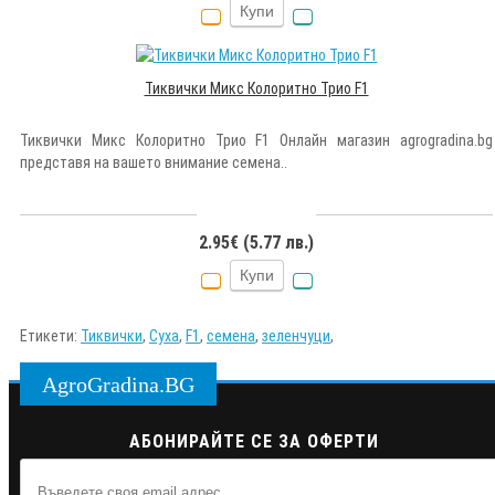
Купи
Тиквички Микс Колоритно Трио F1
Тиквички Микс Колоритно Трио F1 Oнлайн магазин agrogradina.bg
представя на вашето внимание семена..
2.95€ (5.77 лв.)
Купи
Етикети:
Тиквички
,
Суха
,
F1
,
семена
,
зеленчуци
,
AgroGradina.BG
АБОНИРАЙТЕ СЕ ЗА ОФЕРТИ