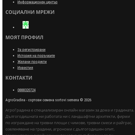
Информационен център
СОЦИАЛНИ МРЕЖИ
МОЯТ ПРОФИЛ
За регистрирани
История на поръчките
Желани продукти
Известия
КОНТАКТИ
0888320724
AgroGradina - сортови семена sortovi semena © 2026
АгроГрадина е специализиран онлайн магазин за дома и градината.
Дългогодишната ни работата ни с ландшафтни архитекти, фирми
по изграждане на тревни площи с чимове, тревни смеси и райграс,
озеленяване на градини, агрономи с дългогодишен опит,