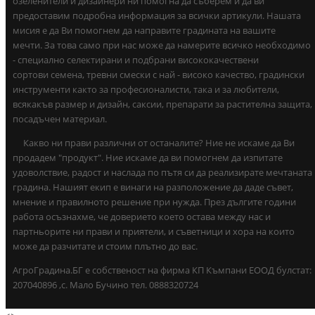
озеленители и дизайнери ни помогна да съберем и да ви
предоставим подробна информация за всички артикули. Нашата
мисия е да Ви помогнем да направите градината на вашите
мечти. За това само при нас може да намерите всичко необходимо
- специално селектирани и подбрани висококачествени
сортови семена, тревни смески с най - високо качество, градински
инструменти както за професионалисти, така и за любители,
всякакъв размер и дизайн, саксии, препарати за растителна защита,
посадъчен материал.
Какво ни прави различни от останалите? Ние не искаме да Ви
продадем "продукт". Ние искаме да ви помогнем да изпитате
удоволствие, радост и наслада по пътя си да реализирате мечтаната
градина. Нашият екип е винаги на разположение да даде съвет,
мнение и правилното решение при нужда. През дългите години
работа осъзнахме, че доверието което остава между нас и
партньорите ни прави и приятели, и съветници и хора на които
може да разчитате и стоим плътно до вас.
АгроГрадина.БГ е собственост на фирма КП Къмпани ЕООД булстат:
207040896 ,с. Мало Бучино тел. 0888320724