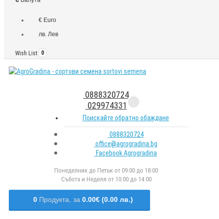
€ Euro
лв. Лев
Wish List
0
0888320724
029974331
Поискайте обратно обаждане
0888320724
office@agrogradina.bg
Facebook Agrogradina
Понеделник до Петък от 09:00 до 18:00
Събота и Неделя от 10:00 до 14:00
0
Продукта,
за
0.00€ (0.00 лв.)