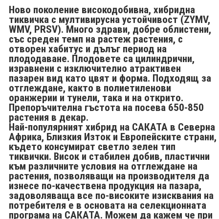
Ново поколение високодобивна, хибридна
тиквичка с мултивирусна устойчивост (ZYMV,
WMV, PRSV). Много здрави, добре облистени,
със среден темп на растеж растения, с
отворен хабитус и дълъг период на
плододаване. Плодовете са цилиндрични,
изравнени с изключително атрактивен
пазарен вид като цвят и форма. Подходящ за
отглеждане, както в полиетиленови
оранжерии и тунели, така и на открито.
Препоръчителна гъстота на посева 650-850
растения в декар.
Най-популярният хибрид на САКАТА в Северна
Африка, Близкия Изток и Европейските страни,
където консумират светло зелен тип
тиквички. Висок и стабилен добив, пластични
към различните условия на отглеждане на
растения, позволяващи на производителя да
изнесе по-качествена продукция на пазара,
задоволяваща все по-високите изисквания на
потребителя е в основата на селекционната
програма на
САКАТА
. Можем да кажем че при