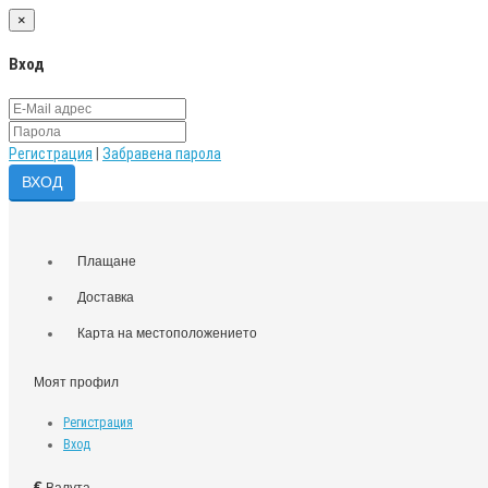
×
Вход
Регистрация
|
Забравена парола
Плащане
Доставка
Карта на местоположението
Моят профил
Регистрация
Вход
€
Валута