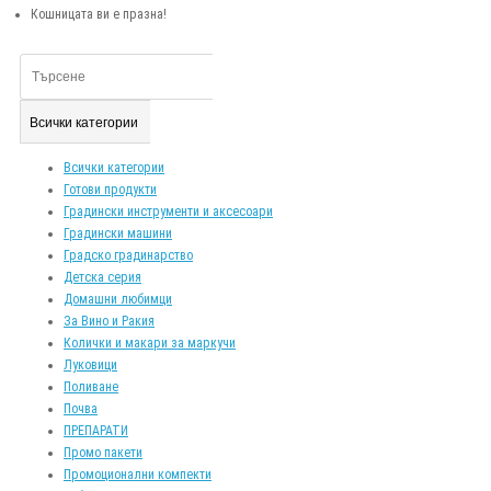
Кошницата ви е празна!
Всички категории
Всички категории
Готови продукти
Градински инструменти и аксесоари
Градински машини
Градско градинарство
Детска серия
Домашни любимци
За Вино и Ракия
Колички и макари за маркучи
Луковици
Поливане
Почва
ПРЕПАРАТИ
Промо пакети
Промоционални компекти