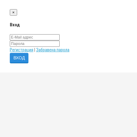
×
Вход
Регистрация
|
Забравена парола