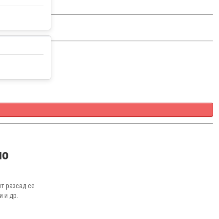
но
ят разсад се
 и др.