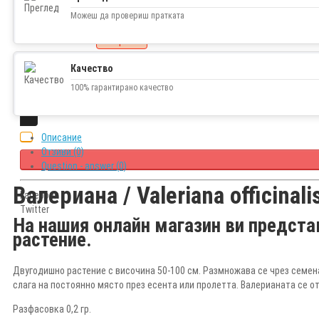
0.92€ (1.80 лв.)
Можеш да провериш пратката
Наличност
изчерпано
Качество
100% гарантирано качество
Описание
Отзиви (0)
Question - answer (0)
Валериана / Valeriana officinali
Facebook
Twitter
На нашия онлайн магазин ви предста
растение.
Двугодишно растение с височина 50-100 см. Размножава се чрез семена
слага на постоянно място през есента или пролетта. Валерианата се о
Разфасовка 0,2 гр.