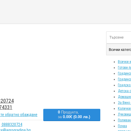
Всички кате
Всички 
Готови 
Градинс
Градинс
Градско
Детска 
Домашн
20724
За Вино 
74331
Колички
0
Продукта,
те обратно обаждане
Луковиц
за
0.00€ (0.00 лв.)
Поливан
0888320724
Почва
ice@agrogradina.bg