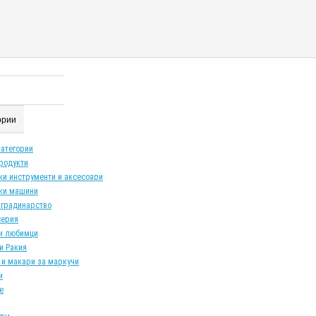
гории
категории
продукти
ки инструменти и аксесоари
ки машини
 градинарство
серия
и любимци
и Ракия
 и макари за маркучи
и
е