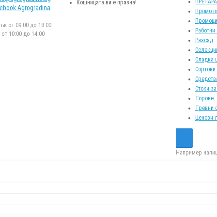
ПРЕПАР
Кошницата ви е празна!
ebook Agrogradina
Промо п
Промоци
к от 09:00 до 18:00
Работни
от 10:00 до 14:00
Разсад
Селекци
Сладка 
Сортови
Средств
Стоки за
Торове
Тревни 
Ценови 
Например напиш