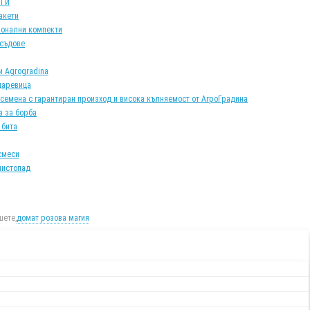
АТИ
акети
онални компекти
 съдове
и Agrogradina
царевица
 семена с гарантиран произход и висока кълняемост от АгроГрадина
а за борба
 бита
смеси
листопад
ете,
домат розова магия