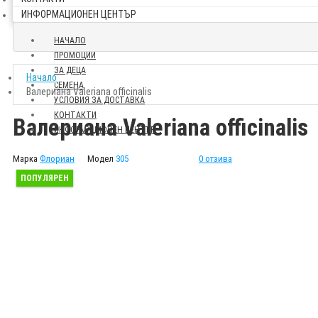
ИНФОРМАЦИОНЕН ЦЕНТЪР
НАЧАЛО
ПРОМОЦИИ
ЗА ДЕЦА
Начало
СЕМЕНА
Валериана Valeriana officinalis
УСЛОВИЯ ЗА ДОСТАВКА
КОНТАКТИ
Валериана Valeriana officinalis
ИНФОРМАЦИОНЕН ЦЕНТЪР
Марка
Флориан
Модел
305
0 отзива
ПОПУЛЯРЕН