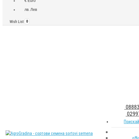
€ Euro
лв. Лев
Wish List
0
08883
0299
Поискай
off