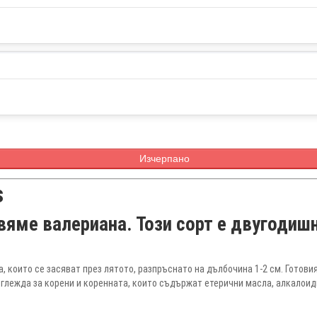
Изчерпано
s
вяме валериана. Този сорт е двугодиш
, които се засяват през лятото, разпръснато на дълбочина 1-2 см. Готови
тглежда за корени и коренната, които съдържат етерични масла, алкалоиди