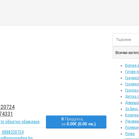
Всички кате
Всички 
Готови 
Градинс
Градинс
Градско
Детска 
Домашн
20724
За Вино 
74331
Колички
0
Продукта,
те обратно обаждане
Луковиц
за
0.00€ (0.00 лв.)
Поливан
0888320724
Почва
ice@agrogradina.bg