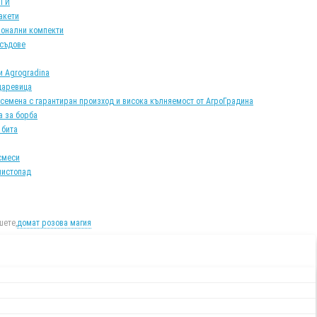
АТИ
акети
онални компекти
 съдове
и Agrogradina
царевица
 семена с гарантиран произход и висока кълняемост от АгроГрадина
а за борба
 бита
смеси
листопад
ете,
домат розова магия