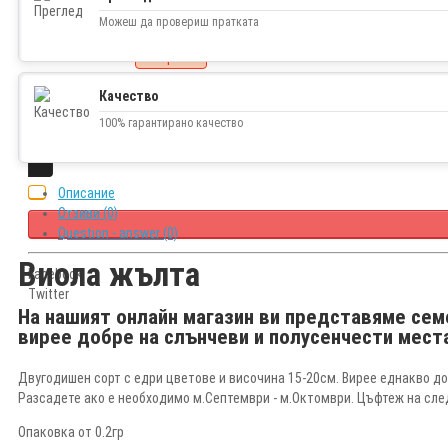
1.00€ (1.96 лв.)
Можеш да провериш пратката
Наличност
изчерпано
Качество
100% гарантирано качество
Описание
Отзиви (0)
Question - answer (0)
Виола жълта
Facebook
Twitter
На нашият онлайн магазин ви представяме семе
вирее добре на слънчеви и полусенчести мест
Двугодишен сорт с едри цветове и височина 15-20см. Вирее еднакво до
Разсадете ако е необходимо м.Септември - м.Октомври. Цъфтеж на сл
Опаковка от 0.2гр