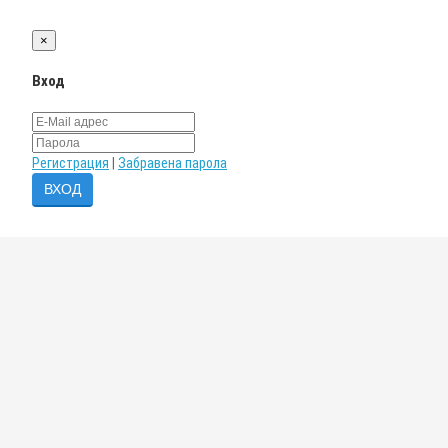
×
Вход
Регистрация
|
Забравена парола