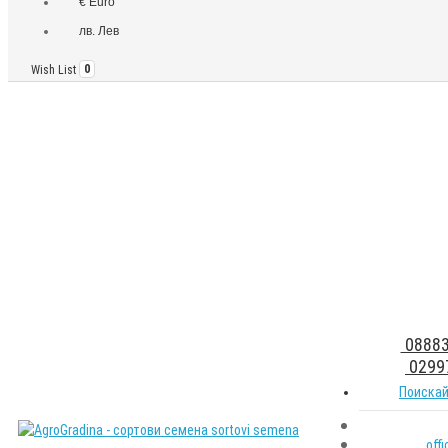
€ Euro
лв. Лев
Wish List
0
08883
0299
Поискай
off