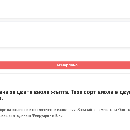
Изчерпано
на за цветя виола жълта. Този сорт виола е дву
а.
бре на слънчеви и полусенчести изложения. Засявайте семената м.Юли - м
едващата година м.Февруари - м.Юни