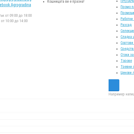
ПРЕПАР
Кошницата ви е празна!
ebook Agrogradina
Промо п
Промоци
к от 09:00 до 18:00
Работни
от 10:00 до 14:00
Разсад
Селекци
Сладка 
Сортови
Средств
Стоки за
Торове
Тревни 
Ценови 
Например напиш