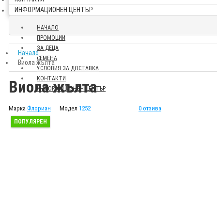
ИНФОРМАЦИОНЕН ЦЕНТЪР
НАЧАЛО
ПРОМОЦИИ
ЗА ДЕЦА
Начало
СЕМЕНА
Виола жълта
УСЛОВИЯ ЗА ДОСТАВКА
КОНТАКТИ
Виола жълта
ИНФОРМАЦИОНЕН ЦЕНТЪР
Марка
Флориан
Модел
1252
0 отзива
ПОПУЛЯРЕН