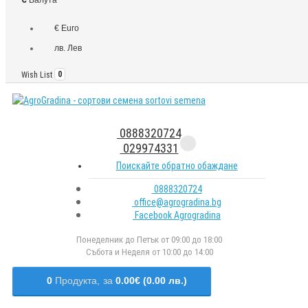
€ Euro
лв. Лев
Wish List
0
0888320724
029974331
Поискайте обратно обаждане
0888320724
office@agrogradina.bg
Facebook Agrogradina
Понеделник до Петък от 09:00 до 18:00
Събота и Неделя от 10:00 до 14:00
0
Продукта,
за
0.00€ (0.00 лв.)