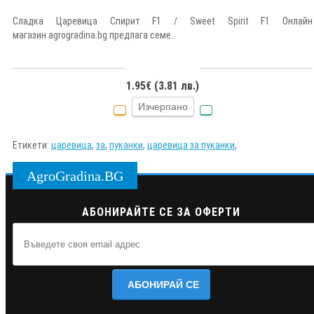
Сладка Царевица Спирит F1 / Sweet Spirit F1 Онлайн
магазин agrogradina.bg предлага семе..
1.95€ (3.81 лв.)
Изчерпано
Етикети:
царевица
,
за
,
пуканки
,
царевица за пуканки
,
AgroGradina.BG
АБОНИРАЙТЕ СЕ ЗА ОФЕРТИ
АБОНИРАЙ СЕ