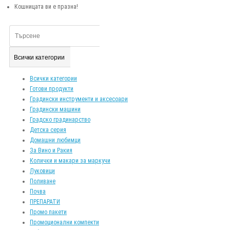
Кошницата ви е празна!
Всички категории
Всички категории
Готови продукти
Градински инструменти и аксесоари
Градински машини
Градско градинарство
Детска серия
Домашни любимци
За Вино и Ракия
Колички и макари за маркучи
Луковици
Поливане
Почва
ПРЕПАРАТИ
Промо пакети
Промоционални компекти