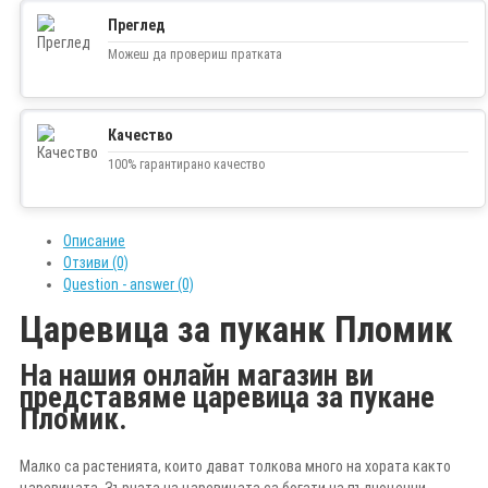
Преглед
Можеш да провериш пратката
Качество
100% гарантирано качество
Описание
Отзиви (0)
Question - answer (0)
Царевица за пуканк Пломик
На нашия онлайн магазин ви
представяме царевица за пукане
Пломик.
Малко са растенията, които дават толкова много на хората както
царевицата. Зърната на царевицата са богати на пълноценни