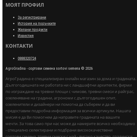
МОЯТ ПРОФИЛ
За регистрирани
История на поръчките
Желани продукти
Известия
КОНТАКТИ
0888320724
AgroGradina - сортови семена sortovi semena © 2026
АгроГрадина е специализиран онлайн магазин за дома и градината.
Дългогодишната ни работата ни с ландшафтни архитекти, фирми
по изграждане на тревни площи с чимове, тревни смеси и райграс,
озеленяване на градини, агрономи с дългогодишен опит,
озеленители и дизайнери ни помогна да съберем и да ви
предоставим подробна информация за всички артикули. Нашата
мисия е да Ви помогнем да направите градината на вашите
мечти. За това само при нас може да намерите всичко необходимо
- специално селектирани и подбрани висококачествени
сортови семена, тревни смески с най - високо качество, градински