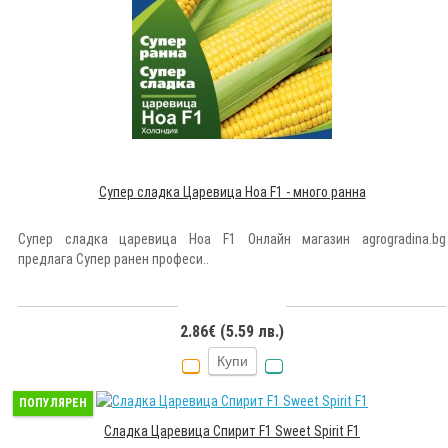
Супер сладка Царевица Ноа F1 - много ранна
Супер сладка царевица Ноа F1 Онлайн магазин agrogradina.bg
предлага Супер ранeн професи..
2.86€ (5.59 лв.)
Купи
ПОПУЛЯРЕН
Сладка Царевица Спирит F1 Sweet Spirit F1