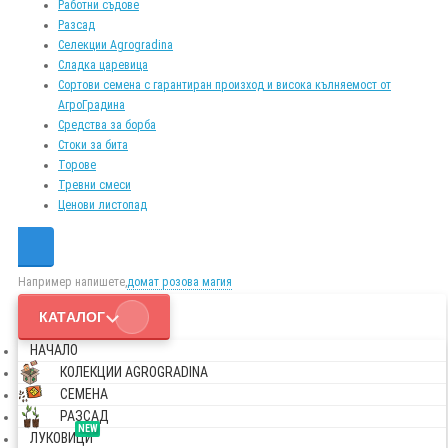
Работни съдове
Разсад
Селекции Agrogradina
Сладка царевица
Сортови семена с гарантиран произход и висока кълняемост от
АгроГрадина
Средства за борба
Стоки за бита
Торове
Тревни смеси
Ценови листопад
Например напишете,
домат розова магия
КАТАЛОГ
НАЧАЛО
КОЛЕКЦИИ AGROGRADINA
СЕМЕНА
РАЗСАД
NEW
ЛУКОВИЦИ