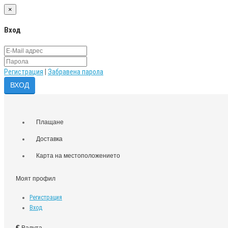
×
Вход
Регистрация
|
Забравена парола
Плащане
Доставка
Карта на местоположението
Моят профил
Регистрация
Вход
€
Валута