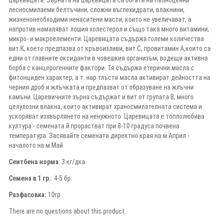
лесносмилаеми белтъчини, сложни въглехидрати, влакнини,
жизненонеобходими ненаситени масти, които не увеличават, а
напротив намаляват лошия холестерол и също така много витамини,
микро- и макроелементи. Царевицата съдържа големи количества
вит.К, което предпазва от кръвоизливи, вит.С, провитамин А,които са
едни от главните оксиданти в човешкия организъм, водещи активна
борба с канцерогенните фактори. Тя съдържа етерични масла с
фитонциден характер, а т. нар.тлъсти масла активират дейността на
черния дроб и жлъчката и предпазват от образуване на жлъчни
камъни. Царевичните зърна съдържат и вит.от групата В, много
целулозни влакна, които активират храносмилателната система и
ускоряват изхвърлянето на ненужното. Царевицата е топлолюбива
култура - семената й прорастват при 8-10 градуса почвена
температура. Засявайте семената директно края на м.Април -
началото на м.Май
Сеитбена норма
: 3 кг/дка
Семена в 1 гр.
: 4-5 бр.
Разфасовка:
10гр
There are no questions about this product..