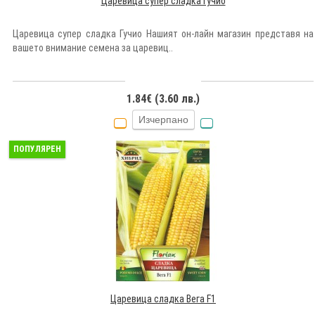
Царевица супер сладка Гучио
Царевица супер сладка Гучио Нашият он-лайн магазин представя на
вашето внимание семена за царевиц..
1.84€ (3.60 лв.)
Изчерпано
ПОПУЛЯРЕН
Царевица сладка Вега F1