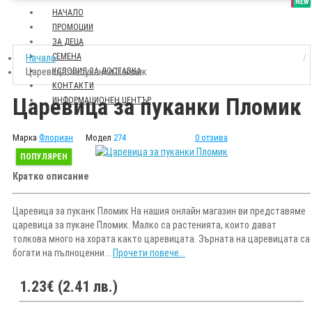
SALE
NEW
НАЧАЛО
ПРОМОЦИИ
ЗА ДЕЦА
СЕМЕНА
Начало
Царевица за пуканки Пломик
УСЛОВИЯ ЗА ДОСТАВКА
КОНТАКТИ
Царевица за пуканки Пломик
ИНФОРМАЦИОНЕН ЦЕНТЪР
Марка
Флориан
Модел
274
0 отзива
ПОПУЛЯРЕН
Кратко описание
Царевица за пуканк Пломик На нашия онлайн магазин ви представяме
царевица за пукане Пломик. Малко са растенията, които дават
толкова много на хората както царевицата. Зърната на царевицата са
богати на пълноценни...
Прочети повече...
1.23€ (2.41 лв.)