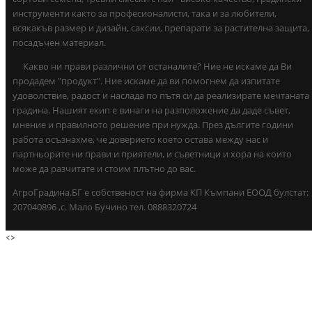
инструменти както за професионалисти, така и за любители,
всякакъв размер и дизайн, саксии, препарати за растителна защита,
посадъчен материал.
Какво ни прави различни от останалите? Ние не искаме да Ви
продадем "продукт". Ние искаме да ви помогнем да изпитате
удоволствие, радост и наслада по пътя си да реализирате мечтаната
градина. Нашият екип е винаги на разположение да даде съвет,
мнение и правилното решение при нужда. През дългите години
работа осъзнахме, че доверието което остава между нас и
партньорите ни прави и приятели, и съветници и хора на които
може да разчитате и стоим плътно до вас.
АгроГрадина.БГ е собственост на фирма КП Къмпани ЕООД булстат:
207040896 ,с. Мало Бучино тел. 0888320724
<
>