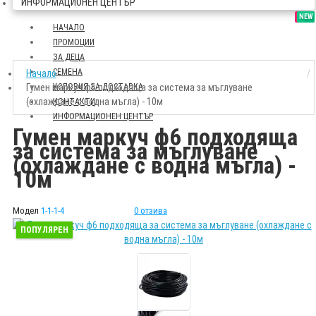
ИНФОРМАЦИОНЕН ЦЕНТЪР
SALE
NEW
НАЧАЛО
ПРОМОЦИИ
ЗА ДЕЦА
СЕМЕНА
Начало
Гумен маркуч ф6 подходяща за система за мъглуване
УСЛОВИЯ ЗА ДОСТАВКА
(охлаждане с водна мъгла) - 10м
КОНТАКТИ
ИНФОРМАЦИОНЕН ЦЕНТЪР
Гумен маркуч ф6 подходяща
за система за мъглуване
(охлаждане с водна мъгла) -
10м
Модел
1-1-1-4
0 отзива
ПОПУЛЯРЕН