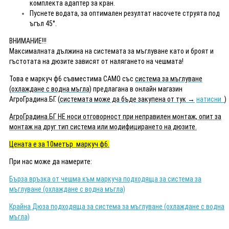
комплекта адаптер за кран.
Пуснете водата, за оптимален резултат насочете струята под
ъгъл 45°.
ВНИМАНИЕ!!!
Максималната дължина на системата за мъглуване като и броят и
гъстотата на дюзите зависят от налягането на чешмата!
Това е маркуч ф6 съвместима САМО със
система за мъглуване
(охлаждане с водна мъгла)
предлагана в онлайн магазин
АгроГрадина.БГ. (
системата може да бъде закупена от тук →
натисни
)
АгроГрадина.БГ НЕ носи отговорност при неправилен монтаж, опит за
монтаж на друг тип система или модифицирането на дюзите.
Цената е за 10метър маркуч ф6.
При нас може да намерите:
Бърза връзка от чешма към маркуча подходяща за система за
мъглуване (охлаждане с водна мъгла)
Крайна Дюза подходяща за система за мъглуване (охлаждане с водна
мъгла)