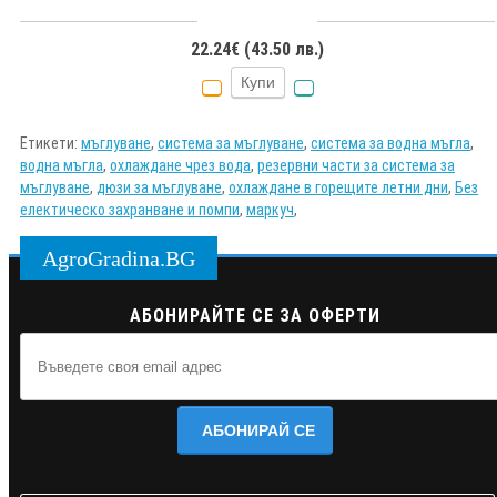
22.24€ (43.50 лв.)
Купи
Етикети:
мъглуване
,
система за мъглуване
,
система за водна мъгла
,
водна мъгла
,
охлаждане чрез вода
,
резервни части за система за
мъглуване
,
дюзи за мъглуване
,
охлаждане в горещите летни дни
,
Без
електическо захранване и помпи
,
маркуч
,
AgroGradina.BG
АБОНИРАЙТЕ СЕ ЗА ОФЕРТИ
АБОНИРАЙ СЕ