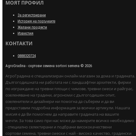
МОЯТ ПРОФИЛ
За регистрирани
История на поръчките
Желани продукти
Известия
КОНТАКТИ
0888320724
AgroGradina - сортови семена sortovi semena © 2026
АгроГрадина е специализиран онлайн магазин за дома и градината.
Дългогодишната ни работата ни с ландшафтни архитекти, фирми
по изграждане на тревни площи с чимове, тревни смеси и райграс,
озеленяване на градини, агрономи с дългогодишен опит,
озеленители и дизайнери ни помогна да съберем и да ви
предоставим подробна информация за всички артикули. Нашата
мисия е да Ви помогнем да направите градината на вашите
мечти. За това само при нас може да намерите всичко необходимо
- специално селектирани и подбрани висококачествени
сортови семена, тревни смески с най - високо качество, градински