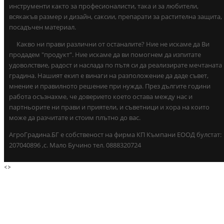
инструменти както за професионалисти, така и за любители,
всякакъв размер и дизайн, саксии, препарати за растителна защита,
посадъчен материал.
Какво ни прави различни от останалите? Ние не искаме да Ви
продадем "продукт". Ние искаме да ви помогнем да изпитате
удоволствие, радост и наслада по пътя си да реализирате мечтаната
градина. Нашият екип е винаги на разположение да даде съвет,
мнение и правилното решение при нужда. През дългите години
работа осъзнахме, че доверието което остава между нас и
партньорите ни прави и приятели, и съветници и хора на които
може да разчитате и стоим плътно до вас.
АгроГрадина.БГ е собственост на фирма КП Къмпани ЕООД булстат:
207040896 ,с. Мало Бучино тел. 0888320724
<
>