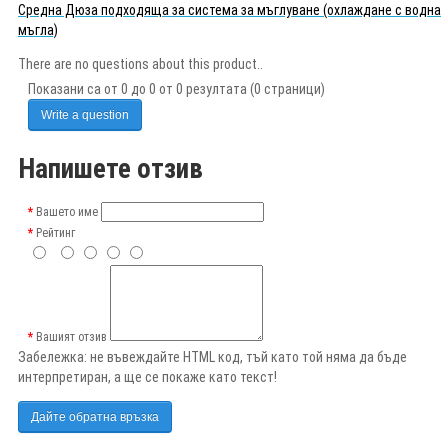
Средна Дюза подходяща за система за мъглуване (охлаждане с водна
мъгла)
There are no questions about this product..
Показани са от 0 до 0 от 0 резултата (0 страници)
Write a question
Напишете отзив
Вашето име
Рейтинг
Вашият отзив
Забележка:
не въвеждайте HTML код, тъй като той няма да бъде
интерпретиран, а ще се покаже като текст!
Дайте обратна връзка