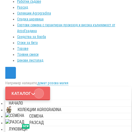
Работни съдове
Разсад
Селекции Agrogradina
Сладка царевица
Сортови семена с гарантиран произход и висока кълняемост от
АгроГрадина
Средства за борба
Стоки за бита
Торове
Тревни смеси
Ценови листопад
Например напишете,
домат розова магия
КАТАЛОГ
НАЧАЛО
КОЛЕКЦИИ AGROGRADINA
СЕМЕНА
РАЗСАД
NEW
ЛУКОВИЦИ