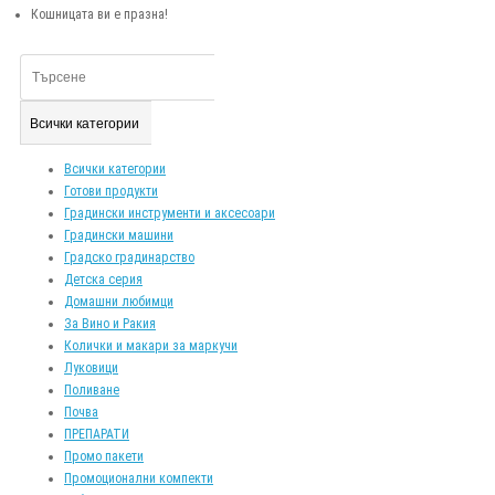
Кошницата ви е празна!
Всички категории
Всички категории
Готови продукти
Градински инструменти и аксесоари
Градински машини
Градско градинарство
Детска серия
Домашни любимци
За Вино и Ракия
Колички и макари за маркучи
Луковици
Поливане
Почва
ПРЕПАРАТИ
Промо пакети
Промоционални компекти