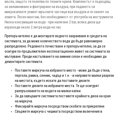
мъгла, защото тя полепва по техните крила. Комплектът е подходящ
за овлажняване и филтриране на въздуха, при падането си
микрокапките улавят мръсните частици във въздуха и ги свалят на
земята. Лесен монтаж, без необходимост от употреба на инструменти.
Ниска консумация на вода - при налягане 2 bar, всяка дюза ще
изразходи около 2 литра вода на час.
Препоръчително е да монтирате водното захранване в средата на
системата, за да може количеството вода да бъде равномерно
разпределено. Редовното почистване е препоръчително, за да се
осигури по-продължителен експлоатационен живот на системата за
мъглуване. Преди настъпването на зимния сезон е необходимо да
демонтирате системата.
Поставете маркуча на избраното място - може да бъде стена,
пергола, рамка, сенник, чадър и т.н. - и направете малки разрези
на местата, където искате да поставите дюзите.
Поставете дюзите на избраните места. Те ще осигурят
разпръскването на водата на малки капки.
За да завършите системата поставете крайната дюза на края
на маркуча.
Фиксирайте маркуча посредством скобите за прикрепяне.
Свържете маркуча с чешмата посредством включения в