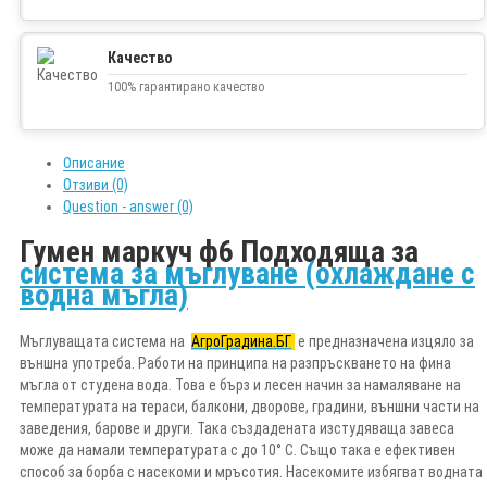
Качество
100% гарантирано качество
Описание
Отзиви (0)
Question - answer (0)
Гумен маркуч ф6 Подходяща за
система за мъглуване (охлаждане с
водна мъгла)
Мъглуващата система на
АгроГрадина.БГ
е предназначена изцяло за
външна употреба. Работи на принципа на разпръскването на фина
мъгла от студена вода. Това е бърз и лесен начин за намаляване на
температурата на тераси, балкони, дворове, градини, външни части на
заведения, барове и други. Така създадената изстудяваща завеса
може да намали температурата с до 10° C. Също така е ефективен
способ за борба с насекоми и мръсотия. Насекомите избягват водната