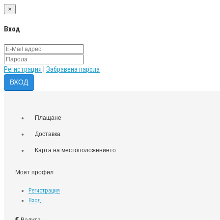
×
Вход
Регистрация
|
Забравена парола
Плащане
Доставка
Карта на местоположението
Моят профил
Регистрация
Вход
€
Валута