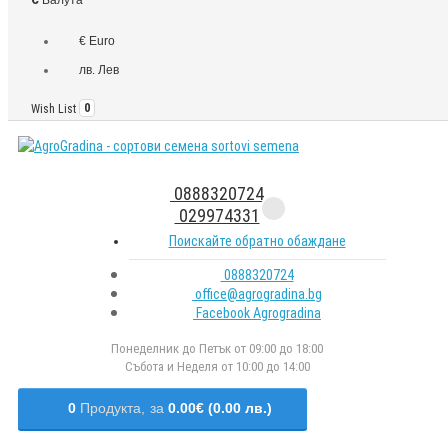
€ Euro
лв. Лев
Wish List
0
0888320724
029974331
Поискайте обратно обаждане
0888320724
office@agrogradina.bg
Facebook Agrogradina
Понеделник до Петък от 09:00 до 18:00
Събота и Неделя от 10:00 до 14:00
0
Продукта,
за
0.00€ (0.00 лв.)