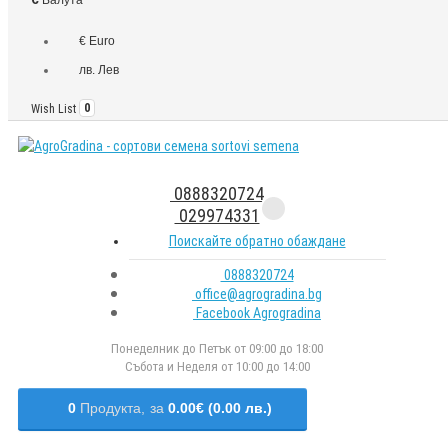
€ Euro
лв. Лев
Wish List
0
0888320724
029974331
Поискайте обратно обаждане
0888320724
office@agrogradina.bg
Facebook Agrogradina
Понеделник до Петък от 09:00 до 18:00
Събота и Неделя от 10:00 до 14:00
0
Продукта,
за
0.00€ (0.00 лв.)