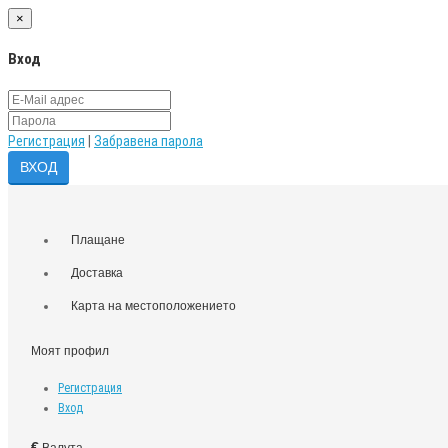
×
Вход
Регистрация
|
Забравена парола
Плащане
Доставка
Карта на местоположението
Моят профил
Регистрация
Вход
€
Валута