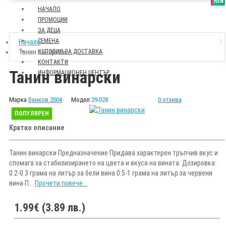
SALE
NEW
НАЧАЛО
ПРОМОЦИИ
ЗА ДЕЦА
СЕМЕНА
Начало
Танин винарски
УСЛОВИЯ ЗА ДОСТАВКА
КОНТАКТИ
Танин винарски
ИНФОРМАЦИОНЕН ЦЕНТЪР
Марка
Ванков 2004
Модел
29-028
0 отзива
ПОПУЛЯРЕН
Кратко описание
Танин винарски Предназначение Придава характерен тръпчив вкус и
спомага за стабилизирането на цвета и вкуса на вината. Дозировка:
0.2-0.3 грама на литър за бели вина 0.5-1 грама на литър за червени
вина П...
Прочети повече...
1.99€ (3.89 лв.)