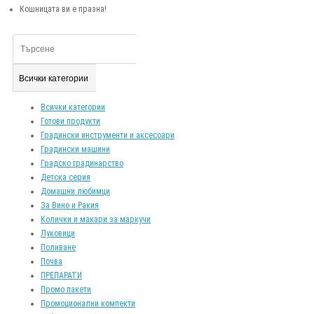
Кошницата ви е празна!
Всички категории
Всички категории
Готови продукти
Градински инструменти и аксесоари
Градински машини
Градско градинарство
Детска серия
Домашни любимци
За Вино и Ракия
Колички и макари за маркучи
Луковици
Поливане
Почва
ПРЕПАРАТИ
Промо пакети
Промоционални компекти