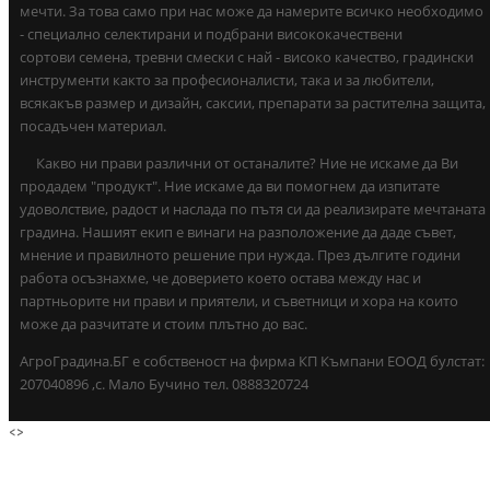
мечти. За това само при нас може да намерите всичко необходимо
- специално селектирани и подбрани висококачествени
сортови семена, тревни смески с най - високо качество, градински
инструменти както за професионалисти, така и за любители,
всякакъв размер и дизайн, саксии, препарати за растителна защита,
посадъчен материал.
Какво ни прави различни от останалите? Ние не искаме да Ви
продадем "продукт". Ние искаме да ви помогнем да изпитате
удоволствие, радост и наслада по пътя си да реализирате мечтаната
градина. Нашият екип е винаги на разположение да даде съвет,
мнение и правилното решение при нужда. През дългите години
работа осъзнахме, че доверието което остава между нас и
партньорите ни прави и приятели, и съветници и хора на които
може да разчитате и стоим плътно до вас.
АгроГрадина.БГ е собственост на фирма КП Къмпани ЕООД булстат:
207040896 ,с. Мало Бучино тел. 0888320724
<
>