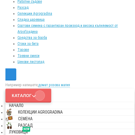
Работни съдове
Разсад
Селекции Agrogradina
Сладка царевица
Сортови семена с гарантиран произход и висока кълняемост от
АгроГрадина
Средства за борба
Стоки за бита
Торове
Тревни смеси
Ценови листопад
Например напишете,
домат розова магия
КАТАЛОГ
НАЧАЛО
КОЛЕКЦИИ AGROGRADINA
СЕМЕНА
РАЗСАД
NEW
ЛУКОВИЦИ