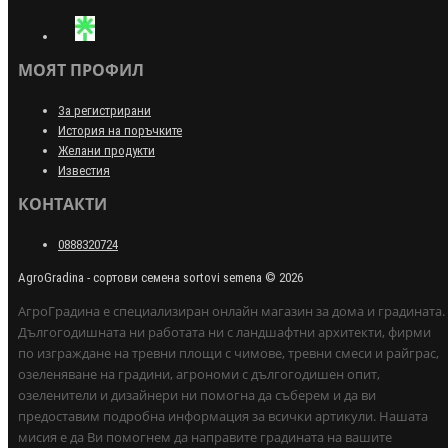
МОЯТ ПРОФИЛ
За регистрирани
История на поръчките
Желани продукти
Известия
КОНТАКТИ
0888320724
AgroGradina - сортови семена sortovi semena © 2026
АгроГрадина е специализиран онлайн магазин за дома и градината.
Дългогодишната ни работата ни с ландшафтни архитекти, фирми
по изграждане на тревни площи с чимове, тревни смеси и райграс,
озеленяване на градини, агрономи с дългогодишен опит,
озеленители и дизайнери ни помогна да съберем и да ви
предоставим подробна информация за всички артикули. Нашата
мисия е да Ви помогнем да направите градината на вашите