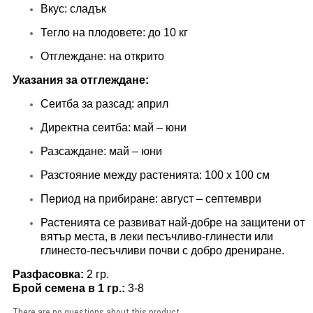
Вкус: сладък
Тегло на плодовете: до 10 кг
Отглеждане: на открито
Указания за отглеждане:
Сеитба за разсад: април
Директна сеитба: май – юни
Разсаждане: май – юни
Разстояние между растенията: 100 x 100 см
Период на прибиране: август – септември
Растенията се развиват най-добре на защитени от
вятър места, в леки песъчливо-глинести или
глинесто-песъчливи почви с добро дрениране.
Разфасовка:
2 гр.
Брой семена в 1 гр.:
3-8
There are no questions about this product..