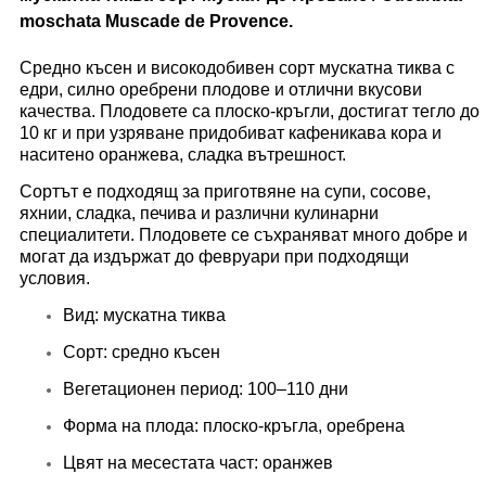
moschata Muscade de Provence.
Средно късен и високодобивен сорт мускатна тиква с
едри, силно оребрени плодове и отлични вкусови
качества. Плодовете са плоско-кръгли, достигат тегло до
10 кг и при узряване придобиват кафеникава кора и
наситено оранжева, сладка вътрешност.
Сортът е подходящ за приготвяне на супи, сосове,
яхнии, сладка, печива и различни кулинарни
специалитети. Плодовете се съхраняват много добре и
могат да издържат до февруари при подходящи
условия.
Вид: мускатна тиква
Сорт: средно късен
Вегетационен период: 100–110 дни
Форма на плода: плоско-кръгла, оребрена
Цвят на месестата част: оранжев