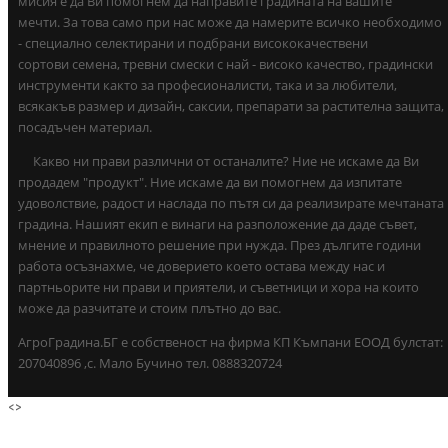
мисия е да Ви помогнем да направите градината на вашите
мечти. За това само при нас може да намерите всичко необходимо
- специално селектирани и подбрани висококачествени
сортови семена, тревни смески с най - високо качество, градински
инструменти както за професионалисти, така и за любители,
всякакъв размер и дизайн, саксии, препарати за растителна защита,
посадъчен материал.
Какво ни прави различни от останалите? Ние не искаме да Ви
продадем "продукт". Ние искаме да ви помогнем да изпитате
удоволствие, радост и наслада по пътя си да реализирате мечтаната
градина. Нашият екип е винаги на разположение да даде съвет,
мнение и правилното решение при нужда. През дългите години
работа осъзнахме, че доверието което остава между нас и
партньорите ни прави и приятели, и съветници и хора на които
може да разчитате и стоим плътно до вас.
АгроГрадина.БГ е собственост на фирма КП Къмпани ЕООД булстат:
207040896 ,с. Мало Бучино тел. 0888320724
<
>