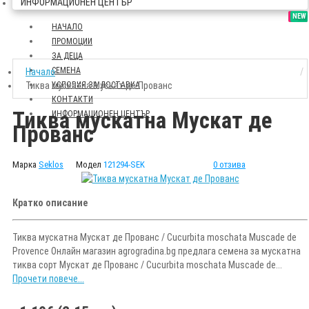
ИНФОРМАЦИОНЕН ЦЕНТЪР
SALE
NEW
НАЧАЛО
ПРОМОЦИИ
ЗА ДЕЦА
СЕМЕНА
Начало
Тиква мускатна Мускат де Прованс
УСЛОВИЯ ЗА ДОСТАВКА
КОНТАКТИ
Тиква мускатна Мускат де
ИНФОРМАЦИОНЕН ЦЕНТЪР
Прованс
Марка
Seklos
Модел
121294-SEK
0 отзива
Кратко описание
Тиква мускатна Мускат де Прованс / Cucurbita moschata Muscade de
Provence Онлайн магазин agrogradina.bg предлага семена за мускатна
тиква сорт Мускат де Прованс / Cucurbita moschata Muscade de...
Прочети повече...