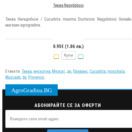
Тиква Nagydobosi
Тиква Нагидобоси / Cucurbita maxima Duchesne Nagydobosi Онлайн
магазин agrogradina..
0.95€ (1.86 лв.)
Купи
Етикети:
Тиква
,
мускатна
,
Мускат
,
де
,
Прованс
,
Cucurbita
,
moschata
,
Muscade
,
de
,
Provence
,
AgroGradina.BG
АБОНИРАЙТЕ СЕ ЗА ОФЕРТИ