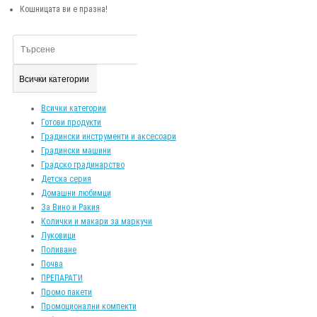
Кошницата ви е празна!
Всички категории
Всички категории
Готови продукти
Градински инструменти и аксесоари
Градински машини
Градско градинарство
Детска серия
Домашни любимци
За Вино и Ракия
Колички и макари за маркучи
Луковици
Поливане
Почва
ПРЕПАРАТИ
Промо пакети
Промоционални компекти