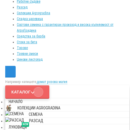
Работни съдове
Разсад
Селекции Agrogradina
Сладка царевица
Сортови семена с гарантиран произход и висока кълняемост от
АгроГрадина
Средства за борба
Стоки за бита
Торове
Тревни смеси
Ценови листопад
Например напишете,
домат розова магия
КАТАЛОГ
НАЧАЛО
КОЛЕКЦИИ AGROGRADINA
СЕМЕНА
РАЗСАД
NEW
ЛУКОВИЦИ