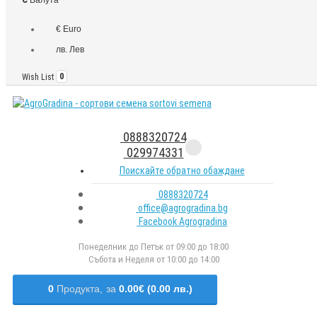
€ Euro
лв. Лев
Wish List
0
0888320724
029974331
Поискайте обратно обаждане
0888320724
office@agrogradina.bg
Facebook Agrogradina
Понеделник до Петък от 09:00 до 18:00
Събота и Неделя от 10:00 до 14:00
0
Продукта,
за
0.00€ (0.00 лв.)