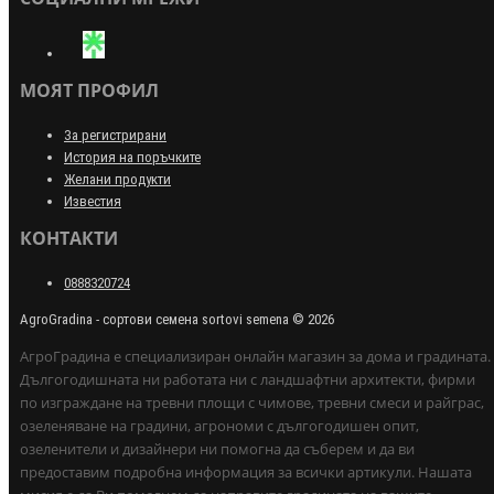
МОЯТ ПРОФИЛ
За регистрирани
История на поръчките
Желани продукти
Известия
КОНТАКТИ
0888320724
AgroGradina - сортови семена sortovi semena © 2026
АгроГрадина е специализиран онлайн магазин за дома и градината.
Дългогодишната ни работата ни с ландшафтни архитекти, фирми
по изграждане на тревни площи с чимове, тревни смеси и райграс,
озеленяване на градини, агрономи с дългогодишен опит,
озеленители и дизайнери ни помогна да съберем и да ви
предоставим подробна информация за всички артикули. Нашата