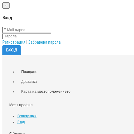
×
Вход
Регистрация
|
Забравена парола
Плащане
Доставка
Карта на местоположението
Моят профил
Регистрация
Вход
€
Валута