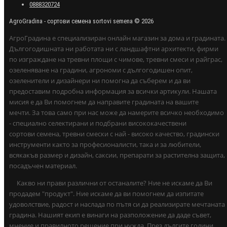
0888320724
AgroGradina - сортови семена sortovi semena © 2026
АгроГрадина е специализиран онлайн магазин за дома и градината.
Дългогодишната ни работата ни с ландшафтни архитекти, фирми
по изграждане на тревни площи с чимове, тревни смеси и райграс,
озеленяване на градини, агрономи с дългогодишен опит,
озеленители и дизайнери ни помогна да съберем и да ви
предоставим подробна информация за всички артикули. Нашата
мисия е да Ви помогнем да направите градината на вашите
мечти. За това само при нас може да намерите всичко необходимо
- специално селектирани и подбрани висококачествени
сортови семена, тревни смески с най - високо качество, градински
инструменти както за професионалисти, така и за любители,
всякакъв размер и дизайн, саксии, препарати за растителна защита,
посадъчен материал.
Какво ни прави различни от останалите? Ние не искаме да Ви
продадем "продукт". Ние искаме да ви помогнем да изпитате
удоволствие, радост и наслада по пътя си да реализирате мечтаната
градина. Нашият екип е винаги на разположение да даде съвет,
мнение и правилното решение при нужда. През дългите години