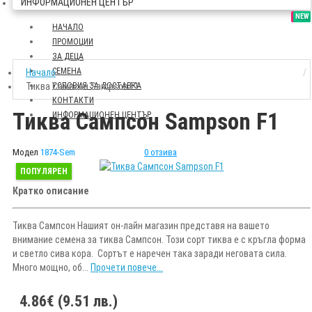
ИНФОРМАЦИОНЕН ЦЕНТЪР
SALE
NEW
НАЧАЛО
ПРОМОЦИИ
ЗА ДЕЦА
СЕМЕНА
Начало
Тиква Сампсон Sampson F1
УСЛОВИЯ ЗА ДОСТАВКА
КОНТАКТИ
Тиква Сампсон Sampson F1
ИНФОРМАЦИОНЕН ЦЕНТЪР
Модел
1874-Sem
0 отзива
ПОПУЛЯРЕН
Кратко описание
Тиква Сампсон Нашият он-лайн магазин представя на вашето
внимание семена за тиква Сампсон. Този сорт тиква е с кръгла форма
и светло сива кора. Сортът е наречен така заради неговата сила.
Много мощно, об...
Прочети повече...
4.86€ (9.51 лв.)