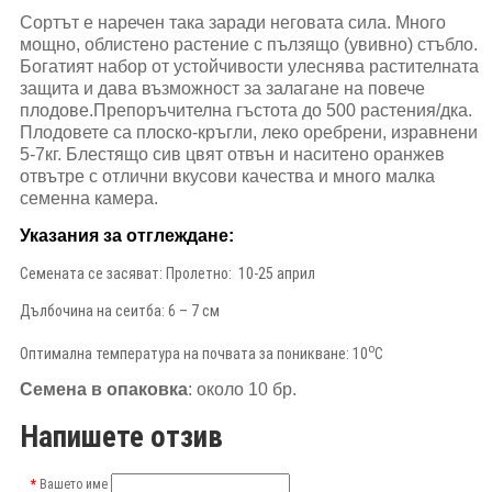
Сортът е наречен така заради неговата сила. Много
мощно, облистено растение с пълзящо (увивно) стъбло.
Богатият набор от устойчивости улеснява растителната
защита и дава възможност за залагане на повече
плодове.Препоръчителна гъстота до 500 растения/дка.
Плодовете са плоско-кръгли, леко оребрени, изравнени
5-7кг. Блестящо сив цвят отвън и наситено оранжев
отвътре с отлични вкусови качества и много малка
семенна камера.
Указания за отглеждане
:
Семената се засяват: Пролетно: 10-25 април
Дълбочина на сеитба: 6 – 7 см
о
Оптимална температура на почвата за поникване: 10
С
Семена в опаковка
: около 10 бр.
Напишете отзив
Вашето име