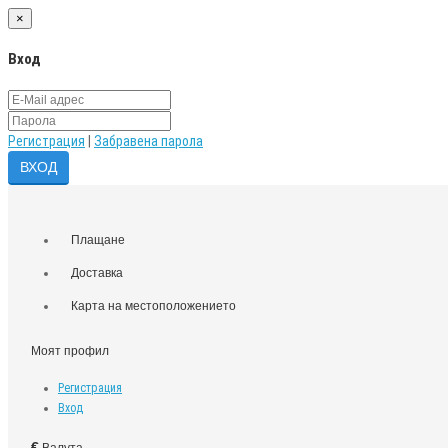
×
Вход
Регистрация
|
Забравена парола
Плащане
Доставка
Карта на местоположението
Моят профил
Регистрация
Вход
€
Валута