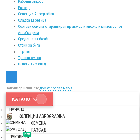
Работни съдове
Разсад
Селекции Agrogradina
Сладка царевица
Сортови семена с гарантиран произход и висока кълняемост от
АгроГрадина
Средства за борба
Стоки за бита
Торове
Тревни смеси
Ценови листопад
Например напишете,
домат розова магия
КАТАЛОГ
НАЧАЛО
КОЛЕКЦИИ AGROGRADINA
СЕМЕНА
РАЗСАД
NEW
ЛУКОВИЦИ