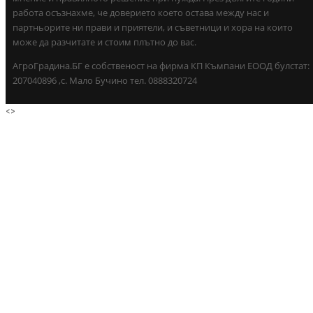
работа осъзнахме, че доверието което остава между нас и
партньорите ни прави и приятели, и съветници и хора на които
може да разчитате и стоим плътно до вас.
АгроГрадина.БГ е собственост на фирма КП Къмпани ЕООД булстат:
207040896 ,с. Мало Бучино тел. 0888320724
<
>