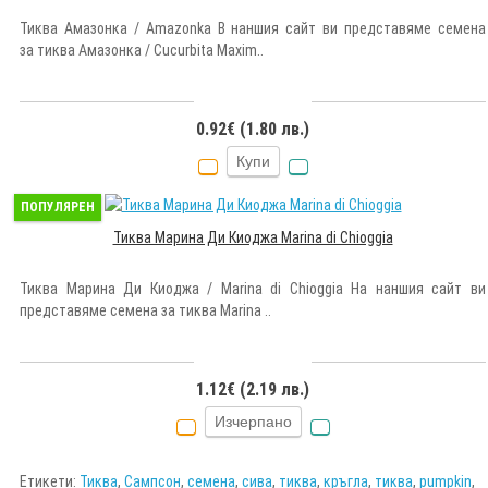
Тиква Амазонка / Amazonka В наншия сайт ви представяме семена
за тиква Амазонка / Cucurbita Maxim..
0.92€ (1.80 лв.)
Купи
ПОПУЛЯРЕН
Тиква Марина Ди Киоджа Marina di Chioggia
Тиква Марина Ди Киоджа / Marina di Chioggia На наншия сайт ви
представяме семена за тиква Marina ..
1.12€ (2.19 лв.)
Изчерпано
Етикети:
Тиква
,
Сампсон
,
семена
,
сива
,
тиква
,
кръгла
,
тиква
,
pumpkin
,