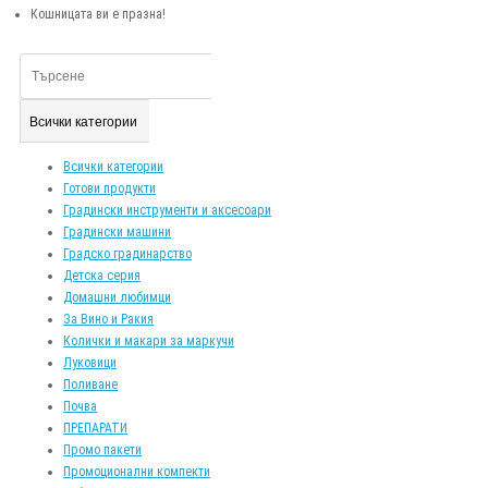
Кошницата ви е празна!
Всички категории
Всички категории
Готови продукти
Градински инструменти и аксесоари
Градински машини
Градско градинарство
Детска серия
Домашни любимци
За Вино и Ракия
Колички и макари за маркучи
Луковици
Поливане
Почва
ПРЕПАРАТИ
Промо пакети
Промоционални компекти