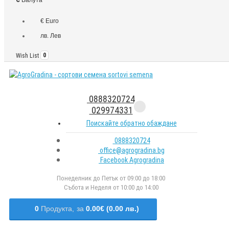
€ Euro
лв. Лев
Wish List
0
0888320724
029974331
Поискайте обратно обаждане
0888320724
office@agrogradina.bg
Facebook Agrogradina
Понеделник до Петък от 09:00 до 18:00
Събота и Неделя от 10:00 до 14:00
0
Продукта,
за
0.00€ (0.00 лв.)