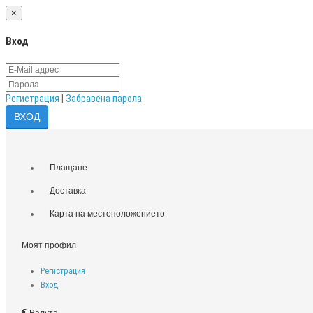
×
Вход
Регистрация
|
Забравена парола
Плащане
Доставка
Карта на местоположението
Моят профил
Регистрация
Вход
€
Валута