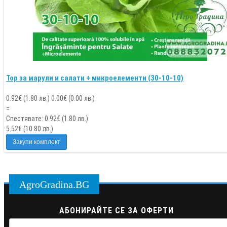
Тор за марули и салати + микроелементи (30-10-10)
0.92€ (1.80 лв.)
0.00
€ (
0.00
лв.)
=
Спестявате
:
0.92
€ (
1.80
лв.)
5.52
€ (
10.80
лв.)
Закупи комплект
AgroGradina.BG
АБОНИРАЙТЕ СЕ ЗА ОФЕРТИ