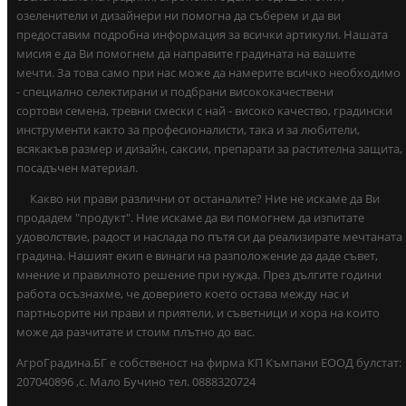
озеленители и дизайнери ни помогна да съберем и да ви
предоставим подробна информация за всички артикули. Нашата
мисия е да Ви помогнем да направите градината на вашите
мечти. За това само при нас може да намерите всичко необходимо
- специално селектирани и подбрани висококачествени
сортови семена, тревни смески с най - високо качество, градински
инструменти както за професионалисти, така и за любители,
всякакъв размер и дизайн, саксии, препарати за растителна защита,
посадъчен материал.
Какво ни прави различни от останалите? Ние не искаме да Ви
продадем "продукт". Ние искаме да ви помогнем да изпитате
удоволствие, радост и наслада по пътя си да реализирате мечтаната
градина. Нашият екип е винаги на разположение да даде съвет,
мнение и правилното решение при нужда. През дългите години
работа осъзнахме, че доверието което остава между нас и
партньорите ни прави и приятели, и съветници и хора на които
може да разчитате и стоим плътно до вас.
АгроГрадина.БГ е собственост на фирма КП Къмпани ЕООД булстат:
207040896 ,с. Мало Бучино тел. 0888320724