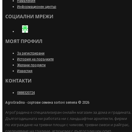
Намаления
Информационен център
СОЦИАЛНИ МРЕЖИ
МОЯТ ПРОФИЛ
За регистрирани
История на поръчките
Желани продукти
Известия
КОНТАКТИ
0888320724
AgroGradina - сортови семена sortovi semena © 2026
АгроГрадина е специализиран онлайн магазин за дома и градината.
Дългогодишната ни работата ни с ландшафтни архитекти, фирми
по изграждане на тревни площи с чимове, тревни смеси и райграс,
озеленяване на градини, агрономи с дългогодишен опит,