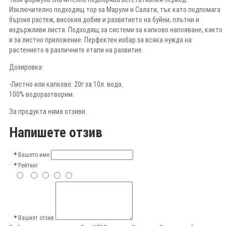
Изключително подходящ тор за Марули и Салати, тък като подпомага
бързия растеж, високия добив и развитието на буйни, плътни и
издържливи листа. Подходящ за системи за капково напояване, както
и за листно приложение. Перфектен избар за всяка нужда на
растението в различните етапи на развитие.
Дозировка:
-Листно или капково: 20г за 10л. вода.
100% водоразтворим.
За продукта няма отзиви.
Напишете отзив
Вашето име
Рейтинг
Вашият отзив