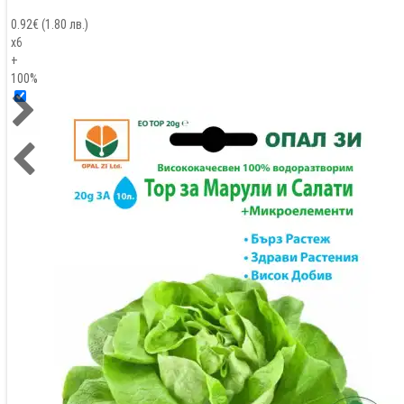
0.92
€ (
1.80
лв.)
x6
+
100%