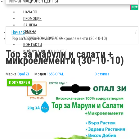
ИНФОРМАЦИОНЕН ЦЕНТЪР
SALE
NEW
НАЧАЛО
ПРОМОЦИИ
ЗА ДЕЦА
СЕМЕНА
Начало
Тор за марули и салати + микроелементи (30-10-10)
УСЛОВИЯ ЗА ДОСТАВКА
КОНТАКТИ
Тор за марули и салати +
ИНФОРМАЦИОНЕН ЦЕНТЪР
микроелементи (30-10-10)
Марка
Opal Zi
Модел
1658-OPAL
0 отзива
ПОПУЛЯРЕН