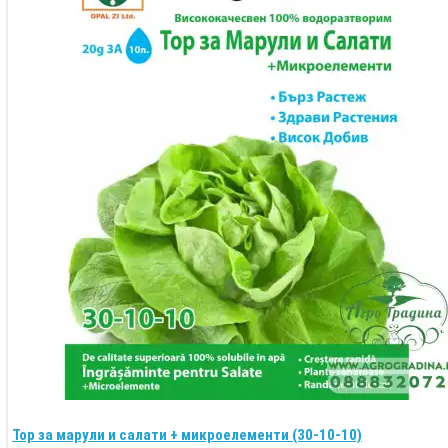
Тор за марули и салати + микроелементи (30-10-10)