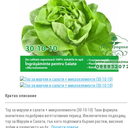
Кратко описание
Тор за марули и салати + микроелементи (30-10-10) Тази формула
значително подобрява вегетативния период. Изключително подходящ
тор за Марули и Салати, тък като подпомага бързия растеж, високия
добив и развитието на бу...
Прочети повече...