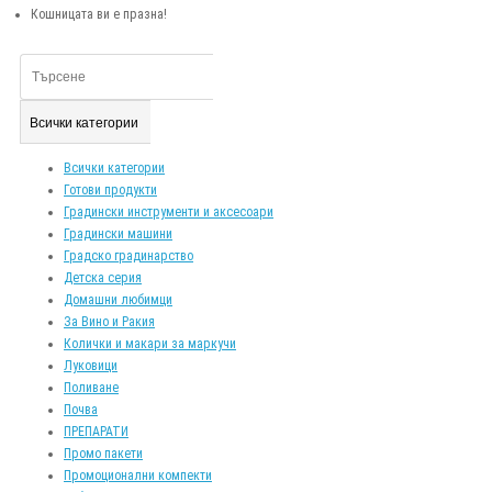
Кошницата ви е празна!
Всички категории
Всички категории
Готови продукти
Градински инструменти и аксесоари
Градински машини
Градско градинарство
Детска серия
Домашни любимци
За Вино и Ракия
Колички и макари за маркучи
Луковици
Поливане
Почва
ПРЕПАРАТИ
Промо пакети
Промоционални компекти