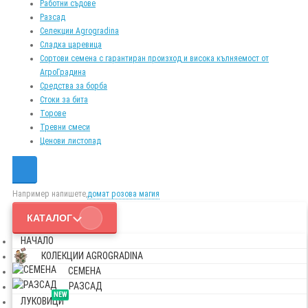
Работни съдове
Разсад
Селекции Agrogradina
Сладка царевица
Сортови семена с гарантиран произход и висока кълняемост от
АгроГрадина
Средства за борба
Стоки за бита
Торове
Тревни смеси
Ценови листопад
Например напишете,
домат розова магия
КАТАЛОГ
НАЧАЛО
КОЛЕКЦИИ AGROGRADINA
СЕМЕНА
РАЗСАД
NEW
ЛУКОВИЦИ