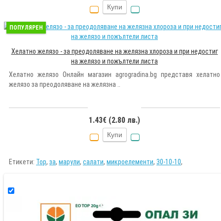
Купи
ПОПУЛЯРЕН
Хелатно желязо - за преодоляване на желязна хлороза и при недостиг
на желязо и пожълтели листа
Хелатно желязо Онлайн магазин agrogradina.bg представя хелатно
желязо за преодоляване на желязна ..
1.43€ (2.80 лв.)
Купи
Етикети:
Тор
,
за
,
марули
,
салати
,
микроелементи
,
30-10-10
,