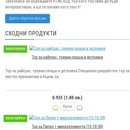
Забележка:
не въвеждайте HTML код, тъй като той няма да бъде
интерпретиран, а ще се покаже като текст!
Дайте обратна връзка
СХОДНИ ПРОДУКТИ
ПОПУЛЯРЕН
Тор за райграс, тревни площи и детелина
Тор за райграс, тревни площи и детелина Специално разработен тор за
листно приложение и бързи, за..
0.92€ (1.80 лв.)
Купи
ПОПУЛЯРЕН
Тор за Пипер + микроелементи (15-10-30)