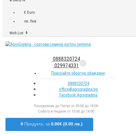
€ Euro
лв. Лев
Wish List
0
0888320724
029974331
Поискайте обратно обаждане
0888320724
office@agrogradina.bg
Facebook Agrogradina
Понеделник до Петък от 09:00 до 18:00
Събота и Неделя от 10:00 до 14:00
0
Продукта,
за
0.00€ (0.00 лв.)