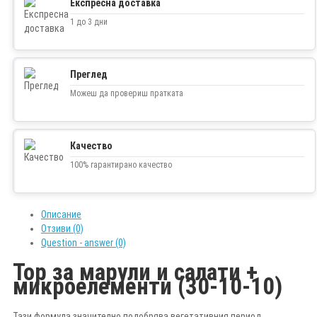
Експресна доставка
1 до 3 дни
Преглед
Можеш да провериш пратката
Качество
100% гарантирано качество
Описание
Отзиви (0)
Question - answer (0)
Тор за марули и салати +
микроелементи (30-10-10)
Тази формула значително подобрява вегетативния период.